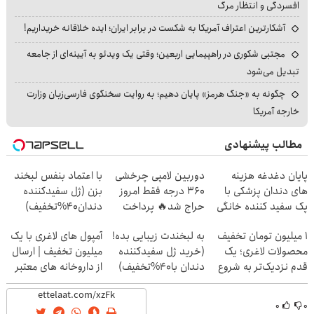
افسردگی و انتظار مرگ
آشکارترین اعتراف آمریکا به شکست در برابر ایران؛ ایده خلاقانه خریداریم!
مجتبی شکوری در راهپیمایی اربعین؛ وقتی یک ویدئو به آیینه‌ای از جامعه
تبدیل می‌شود
چگونه به «جنگ هرمز» پایان دهیم؛ به روایت سخنگوی فارسی‌زبان وزارت
خارجه آمریکا
مطالب پیشنهادی
پایان دغدغه هزینه
دوربین لامپی چرخشی
با اعتماد بنفس لبخند
های دندان پزشکی با
360 درجه فقط امروز
بزن (ژل سفیدکننده
پک سفید کننده خانگی
حراج شد🔥 پرداخت
دندان40%تخفیف)
درب منزل
۱ میلیون تومان تخفیف
به لبخندت زیبایی بده!
آمپول های لاغری با یک
محصولات لاغری؛ یک
(خرید ژل سفیدکننده
میلیون تخفیف | ارسال
قدم نزدیک‌تر به شروع
دندان با40%تخفیف)
از داروخانه های معتبر
کاهش وزن
۰
۰