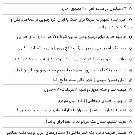
49 میلیون درآمد دو نفر، 43 میلیون اجاره
اعرام تمام تجهیزات آمریکا برای جنگ با ایران؛ کره جنوبی در محاصره پکن و
پیونگ‌یانگ تنها مانده است
حاشیه جدید برای پرسپولیسی سابق؛ شرط ۷۰۰ هزار دلاری برای جدایی
بمب نکونام در تبریز؛ رامین و یک مدافع پرسپولیسی در آستانه تراکتور
توافق ایران و عمان، فرصت ۶۰ روزه برای واردات کالا به ایران ایجاد می‌کند
[سیدمحمدکاظم سجادپور] هیروشیما، سلاح هسته‌ای و روابط بین‌الملل
[علی‌حسین شهریور] جای خالی سند جامع رفاه
قیمت طلا و سکه امروز دوشنبه ۱۹ مرداد ۱۴۰۵ +جدول
[مهرداد احمدی شیخانی] ناکام میان دو دریا
تغییر فاز ترامپ در تقابل با ایران؛ فشار اقتصادی به جای حمله نظامی!
عجله نکنیم، پیمان مکه می‌تواند به نفع ایران باشد!
هشدار ظریف درباره یک خطر داخلی: از دستاوردهای ایران روایت ذلت نسازیم