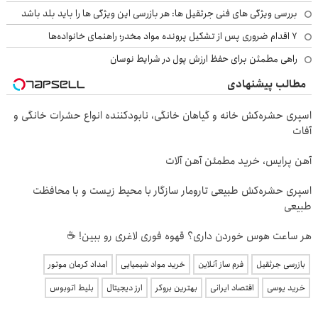
بررسی ویژگی های فنی جرثقیل ها: هر بازرسی این ویژگی ها را باید بلد باشد
۷ اقدام ضروری پس از تشکیل پرونده مواد مخدر؛ راهنمای خانواده‌ها
راهی مطمئن برای حفظ ارزش پول در شرایط نوسان
مطالب پیشنهادی
اسپری حشره‌کش خانه و گیاهان خانگی، نابودکننده انواع حشرات خانگی و
آفات
آهن پرایس، خرید مطمئن آهن آلات
اسپری حشره‌کش طبیعی تارومار سازگار با محیط زیست و با محافظت
طبیعی
هر ساعت هوس خوردن داری؟ قهوه فوری لاغری رو ببین! ☕
بازرسی جرثقیل
فرم ساز آنلاین
خرید مواد شیمیایی
امداد کرمان موتور
خرید یوسی
اقتصاد ایرانی
بهترین بروکر
ارز دیجیتال
بلیط اتوبوس