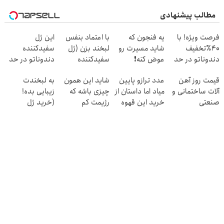
مطالب پیشنهادی
فرصت ویژه! با
یه فنجون که
با اعتماد بنفس
این ژل
40٪تخفیف
شاید مسیرت رو
لبخند بزن (ژل
سفیدکننده
دندوناتو در حد
عوض کنه❗
سفیدکننده
دندوناتو در حد
کامپوزیت سفید
دندان40%تخفیف)
لمینت سفید
قیمت روز آهن
عدد ترازو پایین
شاید این همون
به لبخندت
کن
میکنه(40%تخفیف)
آلات ساختمانی و
میاد اما داستان از
چیزی باشه که
زیبایی بده!
صنعتی
خرید این قهوه
رژیمت کم
(خرید ژل
لاغری شروع
داشت...
سفیدکننده
میشه!
دندان
با40%تخفیف)