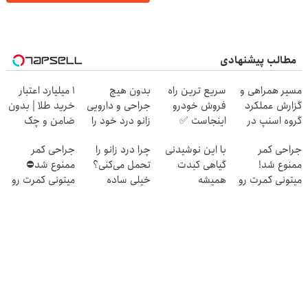
مطالب پیشنهادی
مسیر همراهی و
سریع ترین راه
بدون هیچ
۱ میلیارد اعتبار
گزارش عملکرد
فروش خودرو
جراحی و دارویی
خرید طلا | بدون
گروه اسنپ در
اینجاست ✅
زانو درد خود را
ضامن و چک
۱۴۰۴
درمان کنید ◀
جراحی کمر
با این نوشیدنی
چرا درد زانو را
جراحی کمر
پرسش نامه ▶
ممنوع شد!
گیاهی کبدت
تحمل می‌کنی؟
ممنوع شد⛔
میتونی کمرت رو
همیشه
خیلی ساده
میتونی کمرت رو
در منزل درمان
پرقدرته55%تخفیف
درمنزل درمانش
در منزل درمان
کنی!
کن
کنی! 👈🏻
((پرسش‌نامه))
پرسش‌نامه