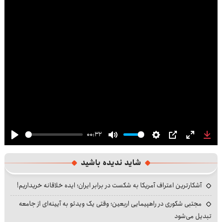
00:32
Play
Mute
Settings
PIP
Enter
Dow
fullscre
شاید ندیده باشید
آشکارترین اعتراف آمریکا به شکست در برابر ایران؛ ایده خلاقانه خریداریم!
مجتبی شکوری در راهپیمایی اربعین؛ وقتی یک ویدئو به آیینه‌ای از جامعه
تبدیل می‌شود