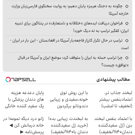
چگونه به «جنگ هرمز» پایان دهیم؛ به روایت سخنگوی فارسی‌زبان وزارت
خارجه آمریکا
فراخوان دریافت ایده‌های «خلاقانه و نامتعارف» در پنتاگون برای تنبیه
ایران؛ کفگیر ترامپ به ته دیگ خورد!
ترامپ در حال تکرار کارزار فاجعه‌بار آمریکا در افغانستان - این بار در ایران -
است
چرا ترامپ حمله به ایران را متوقف کرد؛ موضع ایران و آمریکا در قبال
«توافق» چیست؟
مطالب پیشنهادی
لبخند جذاب تر،
با این روش توی
پایان دغدغه هزینه
اعتمادبنفس بیشتر
خونه،سفیدی و زیبایی
های دندان پزشکی با
(تخفیف تا امشب)
دندوناتو برگردون
پک سفید کننده خانگی
(40%off)
با اعتماد بنفس لبخند
به لبخندت زیبایی بده!
زانو درد دیگه تمومه! در
بزن (ژل سفیدکننده
(خرید ژل سفیدکننده
خانه درمانش کن ◀
دندان40%تخفیف)
دندان با40%تخفیف)
پرسش‌نامه ▶