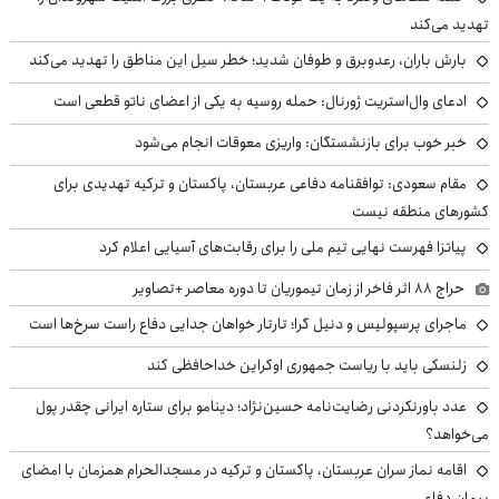
تهدید می‌کند
بارش باران، رعدوبرق و طوفان شدید؛ خطر سیل این مناطق را تهدید می‌کند
ادعای وال‌استریت ژورنال: حمله روسیه به یکی از اعضای ناتو قطعی است
خبر خوب برای بازنشستگان: واریزی معوقات انجام می‌شود
مقام سعودی: توافقنامه دفاعی عربستان، پاکستان و ترکیه تهدیدی برای
کشورهای منطقه نیست
پیاتزا فهرست نهایی تیم ملی را برای رقابت‌های آسیایی اعلام کرد
حراج ۸۸ اثر فاخر از زمان تیموریان تا دوره معاصر +تصاویر
ماجرای پرسپولیس و دنیل گرا؛ تارتار خواهان جدایی دفاع راست سرخ‌ها است
زلنسکی باید با ریاست جمهوری اوکراین خداحافظی کند
عدد باورنکردنی رضایت‌نامه حسین‌نژاد؛ دینامو برای ستاره ایرانی چقدر پول
می‌خواهد؟
اقامه نماز سران عربستان، پاکستان و ترکیه در مسجدالحرام همزمان با امضای
پیمان دفاعی