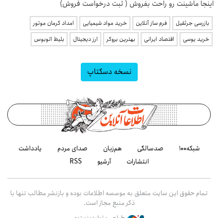
اینجا ماشینت رو راحت بفروش ( ثبت درخواست فروش)
بازرسی جرثقیل
فرم ساز آنلاین
خرید مواد شیمیایی
امداد کرمان موتور
خرید یوسی
اقتصاد ایرانی
بهترین بروکر
ارز دیجیتال
بلیط اتوبوس
نسخه دسکتاپ
شبکه۱۰۰
صدسالگی
هم‌زبان
صدای مردم
یادداشت
انتشارات
آرشیو
RSS
تمام حقوق این سایت متعلق به موسسه اطلاعات بوده و بازنشر مطالب تنها با
ذکر منبع مجاز است.
طراحی و تولید: نستوه