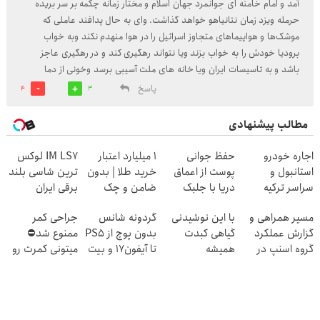
آمد و امام خامنه ای جوانمرد جهان اسلام و مختار زمانه چکمه بر سر بریده
حرمله ویزد زمان نتانیاهو خواهد گذاشت. وای به حال پدافند عاملی که
موشک‌ها و هواپیماهای متجاوز اسرائیل را در هوا منهدم نکند وبه خواب
برودیا خودش را به خواب بزند ویا نتواند رهگیری کند و در رهگیری عاجز
باشد و به تاسیسات ایران ویا خانه های ملت آسیبی برسد وخونی از دما
پاسخ
4
3
مطالب پیشنهادی
اجاره خودرو
حفظ جوانی
۱ میلیارد اعتبار
IM LS7 لوکس
استانبول و
پوست از اعماق
خرید طلا | بدون
ترین شاسی بلند
سراسر ترکیه
دریا با جلبک
ضامن و چک
برقی ایران
اسپیرولینا
مسیر همراهی و
با این نوشیدنی
گردونه شانس
جراحی کمر
گزارش عملکرد
گیاهی کبدت
بدون پوچ از PS5
ممنوع شد⛔
گروه اسنپ در
همیشه
تا آیفون17 و بیت
میتونی کمرت رو
۱۴۰۴
پرقدرته55%تخفیف
کوین 🔥
در منزل درمان
کنی! 👈🏻
پرسش‌نامه