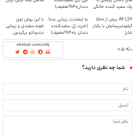
های دندان پزشکی با
بزن (ژل سفیدکننده
شاسی بلند برقی ایران
پک سفید کننده خانگی
دندان40%تخفیف)
IM LS9 بیش از 1500
به لبخندت زیبایی بده!
با این روش توی
کیلومترپیمایش با یکبار
(خرید ژل سفیدکننده
خونه،سفیدی و زیبایی
شارژ
دندان با40%تخفیف)
دندوناتو برگردون
(40%off)
۳
۰
شما چه نظری دارید؟