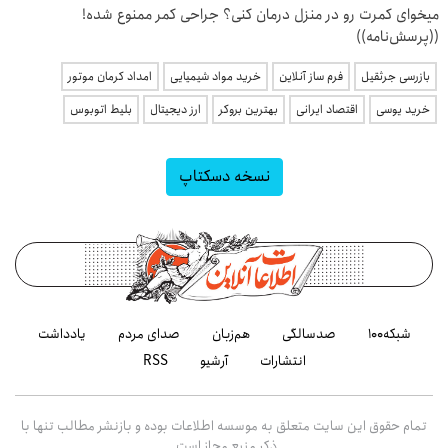
میخوای کمرت رو در منزل درمان کنی؟ جراحی کمر ممنوع شده!
((پرسش‌نامه))
بازرسی جرثقیل
فرم ساز آنلاین
خرید مواد شیمیایی
امداد کرمان موتور
خرید یوسی
اقتصاد ایرانی
بهترین بروکر
ارز دیجیتال
بلیط اتوبوس
نسخه دسکتاپ
شبکه۱۰۰
صدسالگی
هم‌زبان
صدای مردم
یادداشت
انتشارات
آرشیو
RSS
تمام حقوق این سایت متعلق به موسسه اطلاعات بوده و بازنشر مطالب تنها با
ذکر منبع مجاز است.