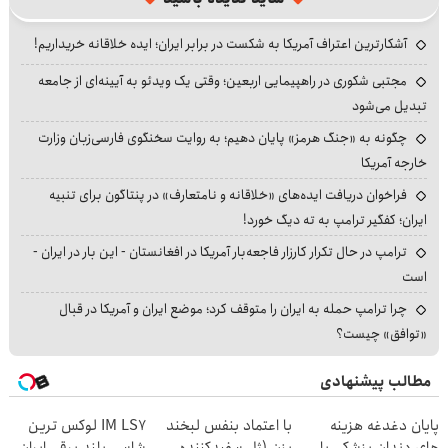
آشکارترین اعتراف آمریکا به شکست در برابر ایران؛ ایده خلاقانه خریداریم!
مجتبی شکوری در راهپیمایی اربعین؛ وقتی یک ویدئو به آیینه‌ای از جامعه
تبدیل می‌شود
چگونه به «جنگ هرمز» پایان دهیم؛ به روایت سخنگوی فارسی‌زبان وزارت
خارجه آمریکا
فراخوان دریافت ایده‌های «خلاقانه و نامتعارف» در پنتاگون برای تنبیه
ایران؛ کفگیر ترامپ به ته دیگ خورد!
ترامپ در حال تکرار کارزار فاجعه‌بار آمریکا در افغانستان - این بار در ایران -
است
چرا ترامپ حمله به ایران را متوقف کرد؛ موضع ایران و آمریکا در قبال
«توافق» چیست؟
مطالب پیشنهادی
پایان دغدغه هزینه
با اعتماد بنفس لبخند
IM LS7 لوکس ترین