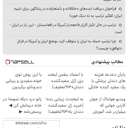
فراخوان دریافت ایده‌های «خلاقانه و نامتعارف» در پنتاگون برای تنبیه
ایران؛ کفگیر ترامپ به ته دیگ خورد!
ترامپ در حال تکرار کارزار فاجعه‌بار آمریکا در افغانستان - این بار در ایران -
است
چرا ترامپ حمله به ایران را متوقف کرد؛ موضع ایران و آمریکا در قبال
«توافق» چیست؟
مطالب پیشنهادی
پایان دغدغه هزینه
با اعتماد بنفس لبخند
با این روش توی
های دندان پزشکی با
بزن (ژل سفیدکننده
خونه،سفیدی و زیبایی
پک سفید کننده خانگی
دندان40%تخفیف)
دندوناتو برگردون
(40%off)
ویدیو هولناک از جوان
به لبخندت زیبایی بده!
زانو درد دیگه تمومه! در
کارتن خوابی که
(خرید ژل سفیدکننده
خانه درمانش کن ◀
میلیاردر شد. آموزش
دندان با40%تخفیف)
پرسش‌نامه ▶
رایگان
۰
۰