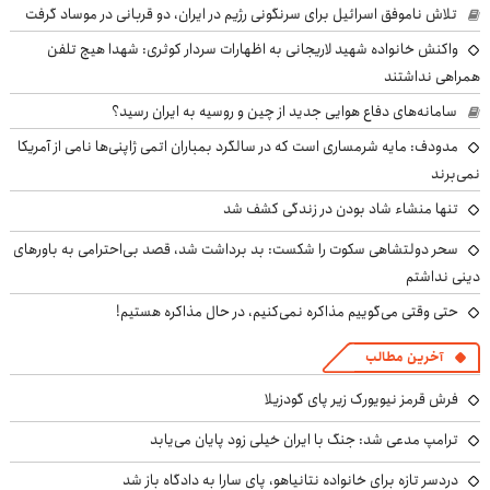
تلاش ناموفق اسرائیل برای سرنگونی رژیم در ایران، دو قربانی در موساد گرفت
واکنش خانواده شهید لاریجانی به اظهارات سردار کوثری: شهدا هیچ تلفن
همراهی نداشتند
سامانه‌های دفاع هوایی جدید از چین و روسیه به ایران رسید؟
مدودف: مایه شرمساری است که در سالگرد بمباران اتمی ژاپنی‌ها نامی از آمریکا
نمی‌برند
تنها منشاء شاد بودن در زندگی کشف شد
سحر دولتشاهی سکوت را شکست: بد برداشت شد، قصد بی‌احترامی به باورهای
دینی نداشتم
حتی وقتی می‌گوییم مذاکره نمی‌کنیم، در حال مذاکره هستیم!
آخرین مطالب
فرش قرمز نیویورک زیر پای گودزیلا
ترامپ مدعی شد: جنگ با ایران خیلی زود پایان می‌یابد
دردسر تازه برای خانواده نتانیاهو، پای سارا به دادگاه باز شد