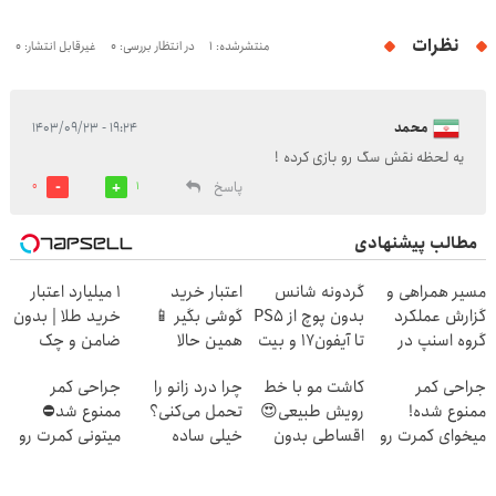
نظرات
منتشرشده: 1
در انتظار بررسی: 0
غیرقابل انتشار: 0
محمد
۱۹:۲۴ - ۱۴۰۳/۰۹/۲۳
یه لحظه نقش سگ رو بازی کرده !
پاسخ
0
1
مطالب پیشنهادی
مسیر همراهی و
گردونه شانس
اعتبار خرید
۱ میلیارد اعتبار
گزارش عملکرد
بدون پوچ از PS5
گوشی بگیر 📱
خرید طلا | بدون
گروه اسنپ در
تا آیفون17 و بیت
همین حالا
ضامن و چک
۱۴۰۴
کوین 🔥
درخواست اعتبار
جراحی کمر
کاشت مو با خط
چرا درد زانو را
جراحی کمر
بده 🎯
ممنوع شده!
رویش طبیعی😍
تحمل می‌کنی؟
ممنوع شد⛔
میخوای کمرت رو
اقساطی بدون
خیلی ساده
میتونی کمرت رو
در منزل درمان
بهره
درمنزل درمانش
در منزل درمان
کنی؟
کن
کنی! 👈🏻