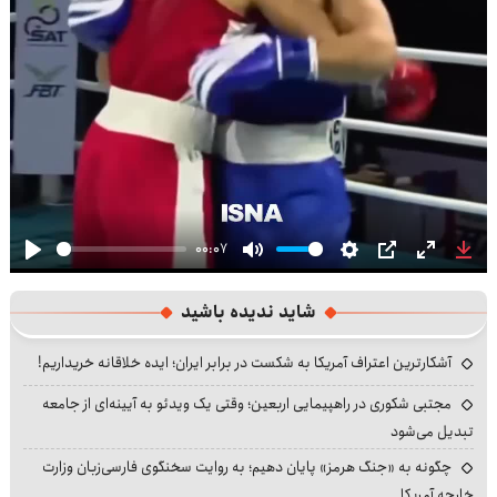
00:07
Play
Mute
Settings
PIP
Enter
Dow
fullscre
شاید ندیده باشید
آشکارترین اعتراف آمریکا به شکست در برابر ایران؛ ایده خلاقانه خریداریم!
مجتبی شکوری در راهپیمایی اربعین؛ وقتی یک ویدئو به آیینه‌ای از جامعه
تبدیل می‌شود
چگونه به «جنگ هرمز» پایان دهیم؛ به روایت سخنگوی فارسی‌زبان وزارت
خارجه آمریکا