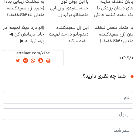
پایان دغدغه هزینه
با این روش توی
به لبخندت زیبایی بده!
های دندان پزشکی با
خونه،سفیدی و زیبایی
(خرید ژل سفیدکننده
پک سفید کننده خانگی
دندوناتو برگردون
دندان با40%تخفیف)
(40%off)
با اعتماد بنفس لبخند
این ژل سفیدکننده
زانو درد دیگه تمومه! در
بزن (ژل سفیدکننده
دندوناتو در حد لمینت
خانه درمانش کن ◀
دندان40%تخفیف)
سفید میکنه
پرسش‌نامه ▶
(40%تخفیف)
۰
۰
شما چه نظری دارید؟