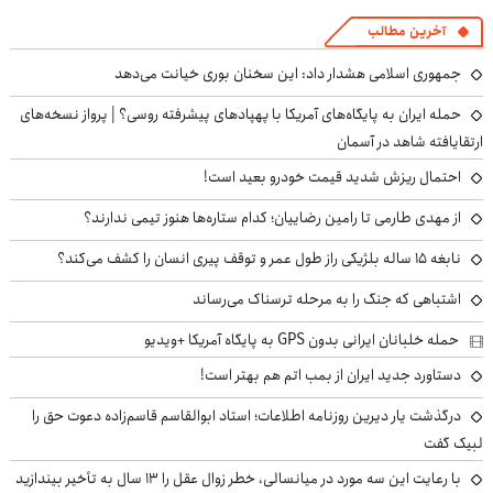
آخرین مطالب
جمهوری اسلامی هشدار داد: این سخنان بوری خیانت می‌دهد
حمله ایران به پایگاه‌های آمریکا با پهپادهای پیشرفته روسی؟ | پرواز نسخه‌های
ارتقایافته شاهد در آسمان
احتمال ریزش شدید قیمت خودرو بعید است!
از مهدی طارمی تا رامین رضاییان؛ کدام ستاره‌ها هنوز تیمی ندارند؟
نابغه ۱۵ ساله بلژیکی راز طول عمر و توقف پیری انسان را کشف می‌کند؟
اشتباهی که جنگ را به مرحله ترسناک می‌رساند
حمله خلبانان ایرانی بدون GPS به پایگاه آمریکا +ویدیو
دستاورد جدید ایران از بمب اتم هم بهتر است!
درگذشت یار دیرین روزنامه اطلاعات؛ استاد ابوالقاسم قاسم‌زاده دعوت حق را
لبیک گفت
با رعایت این سه مورد در میانسالی، خطر زوال عقل را ۱۳ سال به تأخیر بیندازید