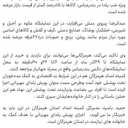
ویژه شب یلدا در بندرعباس، کالاها با ۱۵درصد کمتر از قیمت بازار عرضه
شده است.
عبدالرضا پیروی منش می‌افزاید: در این نمایشگاه علاوه بر آجیل و
شیرینی، خشکبار، پوشاک، صنایع دستی ،کیف و کفش و کالاهای اساسی
مورد نیاز مردم مانند روغن، برنج و حبوبات در۲۷۰غرفه عرضه شده
است.
وی تاکید می‌کند: هرمزگانی‌ها می‌توانند برای بازدید و خرید از این
نمایشگاه تا ۲۹آذر ماه از ساعت ۱۶تا ۲۲و ۳۰دقیقه به محل
نمایشگاه‌های دائمی بندرعباس واقع در سه‌راه جهانبار مراجعه کنند.
کمیته امداد هرمزگان هم در این شرایط بد اقتصادی به کمک مددجویان
تحت پوشش خود آمده وطرحی سمت عنوان پویش یلدای مهربانی اجرا
کرده است تا افراد بی بضاعت ونیازمند تحت پوشش این نهاد هم این
جشن باستانی را در کنار خانواده‌هایشان سپری کنند .
حمید باسره، مدیرکل کمیته امداد استان هرمزگان در این باره به
خبرنگار ما می گوید: اجرای پویش یلدای مهربانی با هدف کمک به
خانواده های نیازمند در استان هرمزگان است.