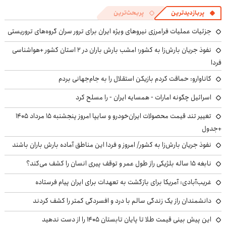
پربازدیدترین
پربحث‌ترین
جزئیات عملیات فرامرزی نیروهای ویژه ایران برای ترور سران گروه‌های تروریستی
نفوذ جریان بارش‌زا به کشور؛ امشب بارش باران در ۲ استان کشور +هواشناسی
فردا
کاناوارو: حماقت کردم بازیکن استقلال را به جام‌جهانی بردم
اسرائیل چگونه امارات - همسایه ایران - را مسلح کرد
تغییر تند قیمت محصولات ایران‌خودرو و سایپا امروز پنجشنبه ۱۵ مرداد ۱۴۰۵
+جدول
نفوذ جریان بارش‌زا به کشور/ امروز و فردا این مناطق آماده بارش باران باشند
نابغه ۱۵ ساله بلژیکی راز طول عمر و توقف پیری انسان را کشف می‌کند؟
غریب‌آبادی: آمریکا برای بازگشت به تعهدات برای ایران پیام فرستاده
دانشمندان راز یک زندگی سالم با درد و افسردگی کمتر را کشف کردند
این پیش بینی قیمت طلا تا پایان تابستان ۱۴۰۵ را از دست ندهید