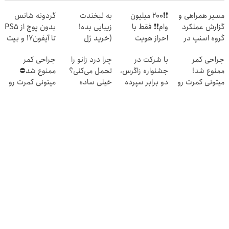
مسیر همراهی و
❗❗200 میلیون
به لبخندت
گردونه شانس
گزارش عملکرد
وام❗❗ فقط با
زیبایی بده!
بدون پوچ از PS5
گروه اسنپ در
احراز هویت
(خرید ژل
تا آیفون17 و بیت
۱۴۰۴
سفیدکننده
کوین 🔥
جراحی کمر
با شرکت در
چرا درد زانو را
جراحی کمر
دندان
ممنوع شد!
جشنواره زاگرس،
تحمل می‌کنی؟
ممنوع شد⛔
با40%تخفیف)
میتونی کمرت رو
دو برابر سپرده
خیلی ساده
میتونی کمرت رو
در منزل درمان
خود را دریافت
درمنزل درمانش
در منزل درمان
کنی!
کنید
کن
کنی! 👈🏻
((پرسش‌نامه))
پرسش‌نامه