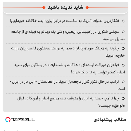
شاید ندیده باشید
آشکارترین اعتراف آمریکا به شکست در برابر ایران؛ ایده خلاقانه خریداریم!
مجتبی شکوری در راهپیمایی اربعین؛ وقتی یک ویدئو به آیینه‌ای از جامعه
تبدیل می‌شود
چگونه به «جنگ هرمز» پایان دهیم؛ به روایت سخنگوی فارسی‌زبان وزارت
خارجه آمریکا
فراخوان دریافت ایده‌های «خلاقانه و نامتعارف» در پنتاگون برای تنبیه
ایران؛ کفگیر ترامپ به ته دیگ خورد!
ترامپ در حال تکرار کارزار فاجعه‌بار آمریکا در افغانستان - این بار در ایران -
است
چرا ترامپ حمله به ایران را متوقف کرد؛ موضع ایران و آمریکا در قبال
«توافق» چیست؟
مطالب پیشنهادی