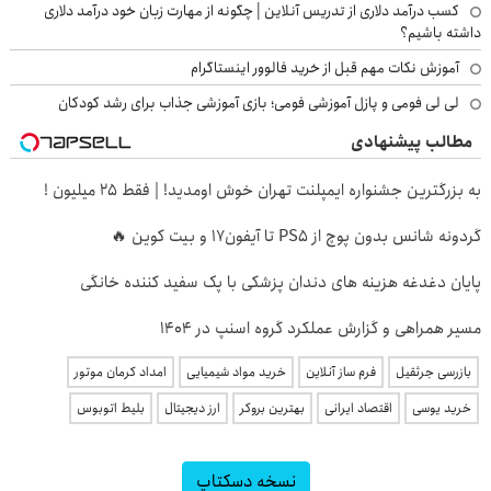
کسب درآمد دلاری از تدریس آنلاین | چگونه از مهارت زبان خود درآمد دلاری
داشته باشیم؟
آموزش نکات مهم قبل از خرید فالوور اینستاگرام
لی لی فومی و پازل آموزشی فومی؛ بازی آموزشی جذاب برای رشد کودکان
مطالب پیشنهادی
به بزرگترین جشنواره ایمپلنت تهران خوش اومدید! | فقط ۲۵ میلیون !
گردونه شانس بدون پوچ از PS5 تا آیفون17 و بیت کوین 🔥
پایان دغدغه هزینه های دندان پزشکی با پک سفید کننده خانگی
مسیر همراهی و گزارش عملکرد گروه اسنپ در ۱۴۰۴
بازرسی جرثقیل
فرم ساز آنلاین
خرید مواد شیمیایی
امداد کرمان موتور
خرید یوسی
اقتصاد ایرانی
بهترین بروکر
ارز دیجیتال
بلیط اتوبوس
نسخه دسکتاپ