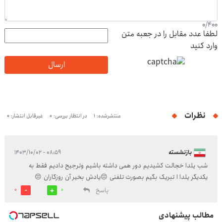
0
/
400
لطفا عدد مقابل را در جعبه متن
وارد کنید
ارسال
نظرات
منتشرشده: 1
در انتظار بررسی: 0
غیرقابل انتشار: 0
بازنشسته
۰۸:۵۹ - ۱۴۰۳/۱۰/۰۲
شب یلدا خجالت کشیدیم دور همی داشته باشیم وترجیح دادیم فقط به
یکدیگر یلدا ا تبریک بگیم بصورت تلفنی 😔یادش بخیر آن روزگاران 😔
پاسخ
0
0
مطالب پیشنهادی