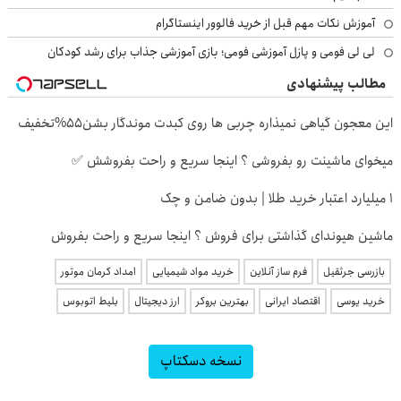
آموزش نکات مهم قبل از خرید فالوور اینستاگرام
لی لی فومی و پازل آموزشی فومی؛ بازی آموزشی جذاب برای رشد کودکان
مطالب پیشنهادی
این معجون گیاهی نمیذاره چربی ها روی کبدت موندگار بشن55%تخفیف
میخوای ماشینت رو بفروشی ؟ اینجا سریع و راحت بفروشش ✅
۱ میلیارد اعتبار خرید طلا | بدون ضامن و چک
ماشین هیوندای گذاشتی برای فروش ؟ اینجا سریع و راحت بفروش
بازرسی جرثقیل
فرم ساز آنلاین
خرید مواد شیمیایی
امداد کرمان موتور
خرید یوسی
اقتصاد ایرانی
بهترین بروکر
ارز دیجیتال
بلیط اتوبوس
نسخه دسکتاپ