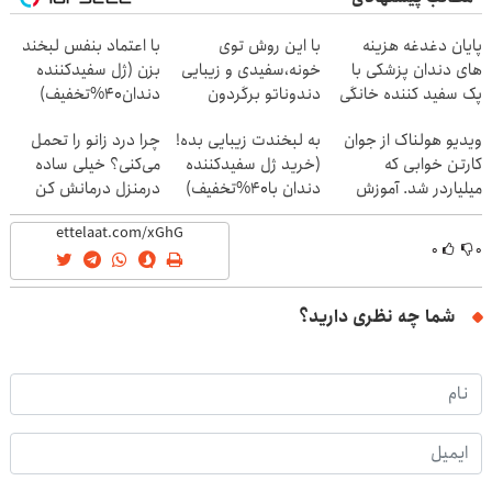
پایان دغدغه هزینه
با این روش توی
با اعتماد بنفس لبخند
های دندان پزشکی با
خونه،سفیدی و زیبایی
بزن (ژل سفیدکننده
پک سفید کننده خانگی
دندوناتو برگردون
دندان40%تخفیف)
(40%off)
ویدیو هولناک از جوان
به لبخندت زیبایی بده!
چرا درد زانو را تحمل
کارتن خوابی که
(خرید ژل سفیدکننده
می‌کنی؟ خیلی ساده
میلیاردر شد. آموزش
دندان با40%تخفیف)
درمنزل درمانش کن
رایگان
۰
۰
شما چه نظری دارید؟