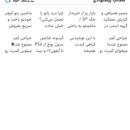
مطالب پیشنهادی
مسیر همراهی و
بازار پر از خریدار
چرا درد زانو را
ماشین رنو کپچر
گزارش عملکرد
جک S3 /
تحمل می‌کنی؟
خودتو راحت و
گروه اسنپ در
ماشینتو به راحتی
خیلی ساده
سریع بفروش
۱۴۰۴
بفروش
درمنزل درمانش
جراحی کمر
با این نوشیدنی
گردونه شانس
جراحی کمر
کن
ممنوع شده!
گیاهی کبدت
بدون پوچ از PS5
ممنوع شد⛔
میخوای کمرت رو
همیشه
تا آیفون17 و بیت
میتونی کمرت رو
در منزل درمان
پرقدرته55%تخفیف
کوین 🔥
در منزل درمان
کنی؟
کنی! 👈🏻
((پرسش‌نامه))
پرسش‌نامه