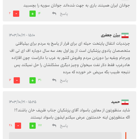
جوانان ایران همینند باری به جهت شده‌اند جوانان سوریه را بچسبید
پاسخ
2
14
بیژن جعفری
۱۵:۱۰ - ۱۴۰۳/۱۰/۲۱
چرندیات انتقال پایتخت حیله ای برای فرار از پاسخ به مردم برای بیلیاقتی
متخصصان پادوی پزشکیان است از روز اول بعد سه سال دوباره اف ای تی اف
وبرجام وبقیه برا دورزدن مردم وفروش کشور به غرب با دلاراست چون اقازاده
هادرغرب فقط دلار نفت میخوان وچیز دیگری مشکلشان را حل نمیکند پس
نتیجه طبیب بگه مریض خر خورده که مرده
پاسخ
12
31
حمید
۱۵:۲۵ - ۱۴۰۳/۱۰/۲۱
شاید منظورتون از معاون باسواد آقای پزشکیان جناب ظریف خان باشند؟!
اگه منظورتون اینه خدمتتون عرض میکنم ایشون باسواد نیستند
پاسخ
28
77