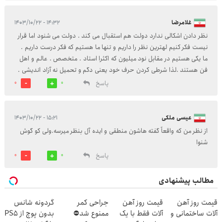
غلامرضا
۱۴:۳۲ - ۱۴۰۳/۱۰/۲۲
نظر دادن اشکالی ندارد دولت هم استقبال می کند . دولت می شنود اما قرار
نیست فکر کنیم لهترین نظر را داریم و تنها ما هستیم که فکر درست داریم .
ما یکی هستیم در مقابل نود میلیون که اکثرا استاد . متخصص . عالم و اهل
فن هستند .لذا شرطی کردن حرف خود یعنی دگم و تحمیل نه آزاد اندیشی .
پاسخ
0
0
عیسی ملکی
۱۵:۲۱ - ۱۴۰۳/۱۰/۲۲
از نظر من که واقعاً گفته هاشون منطقی و ایده آل بنظر میرسه.ولی کو گوش
شنوا
پاسخ
0
0
مطالب پیشنهادی
قیمت روز آهن
قیمت روز آهن
جراحی کمر
گردونه شانس
آلات ساختمانی و
آلات فقط با یک
ممنوع شد⛔
بدون پوچ از PS5