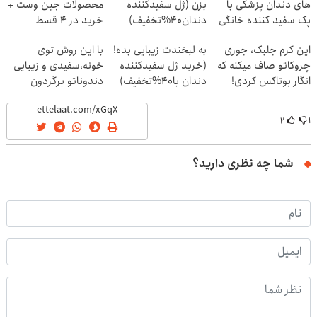
های دندان پزشکی با
بزن (ژل سفیدکننده
محصولات جین وست +
پک سفید کننده خانگی
دندان40%تخفیف)
خرید در 4 قسط
این کرم جلبک، جوری
به لبخندت زیبایی بده!
با این روش توی
چروکاتو صاف میکنه که
(خرید ژل سفیدکننده
خونه،سفیدی و زیبایی
انگار بوتاکس کردی!
دندان با40%تخفیف)
دندوناتو برگردون
(تخفیف ویژه)
(40%off)
۲
۱
شما چه نظری دارید؟