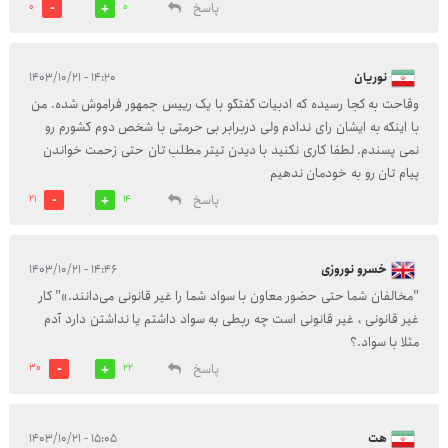
پاسخ
0
0
نوریان
۱۴:۲۰ - ۱۴۰۳/۱۰/۲۱
وقاحت به کجا رسیده که ادبیات گفتگو با یک رییس جمهور فراموش شده. من
با اینکه به ایشان رای ندادم ولی دربرابر بی حرمتی با شخص دوم کشورم رو
نمی پسندم. لطفا کاری نکنید با دیدن تیتر مطلب تان حتی زحمت خواندن
پیام تان رو به خودمان ندهیم
پاسخ
21
14
خسرو نوروزی
۱۴:۴۶ - ۱۴۰۳/۱۰/۲۱
"مخالفان شما حتی حضور معاون با سواد شما را غیر قانونی می‌دانند.»" کار
غیر قانونی ، غیر قانونی است چه ربطی به سواد داشتم یا نداشتن دارد آدم
مثلا با سواد.؟
پاسخ
30
22
هت
۱۵:۰۵ - ۱۴۰۳/۱۰/۲۱