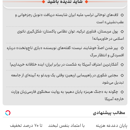
شاید ندیده باشید
لاف‌های توخالی ترامپ علیه ایران شایسته دریافت «نوبل رجزخوانی و
عقب‌نشینی» است
پول عربستان، فناوری ترکیه، توان نظامی پاکستان؛ شکل‌گیری ناتوی
اسلامی در خاورمیانه!
پیر شدن اصلاً خوشایند نیست؛ گفته‌های نویسنده «بازی تاج‌وتخت» درباره
افسردگی و انتظار مرگ
آشکارترین اعتراف آمریکا به شکست در برابر ایران؛ ایده خلاقانه خریداریم!
مجتبی شکوری در راهپیمایی اربعین؛ وقتی یک ویدئو به آیینه‌ای از جامعه
تبدیل می‌شود
چگونه به «جنگ هرمز» پایان دهیم؛ به روایت سخنگوی فارسی‌زبان وزارت
خارجه آمریکا
مطالب پیشنهادی
پایان دغدغه هزینه
با اعتماد بنفس لبخند
تا 70 درصد تخفیف