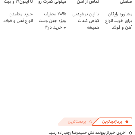
صنعتی
تماس از آهن
میتونی کمرت رو
تا آیفون17 و بیت
پرایس
در منزل درمان
کوین 🔥
مشاوره رایگان
با این نوشیدنی
70% تخفیف
خرید مطمئن
کنی! 👈🏻
برای خرید انواع
گیاهی کبدت
ویژه جین وست
انواع آهن و فولاد
پرسش‌نامه
آهن و فولاد
همیشه
+ خرید در4
پرقدرته55%تخفیف
قسطه
پربازدیدترین
پربحث‌ترین
آخرین خبر از پرونده قتل حمیدرضا رجب‌زاده رسید