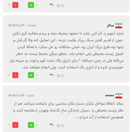
پاسخ
2
0
سالار
۰۸:۰۸ - ۱۴۰۳/۱۰/۲۲
شاید اینهم رد گم کنی باشد تا ذهنها منحرف بشه و مردم مطالبه گری نکنن
،چون از قدیم گفتن سنگ بزرگ علامت نزدنه ، این تحلیل کنه والا اگر قرار بر
اینها بود طرح بزرگ ایران رود خیلی مشکلات رو حل میکرد با لحاظ کردن
اصول زیست محیطی ولی انجام نشد ،چطور میگن محیط زیست به خطر
می‌افته ولی در چین نمیافته ؟ برای انرژی پاک دشت کویر و لوت رو مزرعه پنل
خورشیدی کنید و از انرژی پاک استفاده کنید ،ولی انجام نخواهد شد.
پاسخ
0
0
۱۰:۱۸ - ۱۴۰۳/۱۰/۲۲
۰۰۰۰۰
سلام ،اتفاقا سواحل مکران بسیار مکان مناسبی برای پایتخت میباشد هم از
نظر زیست محیطی و...میزان بارندگی سال گذشته وتهران را مقایسه کنید و
همچنین استفاده از آب دریا و.....
پاسخ
0
0