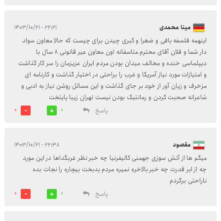
مینا محمدی
۲۲:۲۱ - ۱۴۰۳/۱۰/۲۱
اینهمه فلسفه بافی و ضغرا و کبری چیدن برای چیست که حالا معاون سواد
دار شما و فلان آقای محترم متاسفانه اون معاون عیر قانونی ۸ سال با
دیپلماسی خنده و مخالف میدان بودن مردم ایران عزیزمان را سر کار گذاشت
و امتیازات مورد نیاز آمریکا و غرب را براحتی در اختیار گذاشت و کارنامه ای
مزخرف و زیان آور از خود بر جای گذاشت و این مسائل روشن نیاز به ادبی و
شاعرانه صحبت کردن و رمانتیک بودن نیست تهران زیبا پایتخت
پاسخ
0
0
مقصود
۲۲:۳۸ - ۱۴۰۳/۱۰/۲۱
میگم ها از آتش سوزی جهمنی کالیفرنیا چه خبر نظر غربگداها در این مورد
چه از ابر قدرت چه خبر بالاخره نمیره مردم بدبخت بیچاره را نجات بده
ناراحتی برگردم
پاسخ
0
0