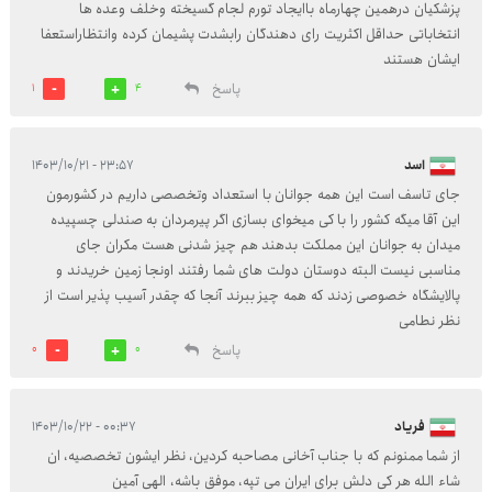
پزشکیان درهمین چهارماه باایجاد تورم لجام گسیخته وخلف وعده ها
انتخاباتی حداقل اکثریت رای دهندگان رابشدت پشیمان کرده وانتظاراستعفا
ایشان هستند
پاسخ
1
4
اسد
۲۳:۵۷ - ۱۴۰۳/۱۰/۲۱
جای تاسف است این همه جوانان با استعداد وتخصصی داریم در کشورمون
این آقا میگه کشور را با کی میخوای بسازی اگر پیرمردان به صندلی چسپیده
میدان به جوانان این مملکت بدهند هم چیز شدنی هست مکران جای
مناسبی نیست البته دوستان دولت های شما رفتند اونجا زمین خریدند و
پالایشگاه خصوصی زدند که همه چیز ببرند آنجا که چقدر آسیب پذیر است از
نظر نطامی
پاسخ
0
0
فریاد
۰۰:۳۷ - ۱۴۰۳/۱۰/۲۲
از شما ممنونم که با جناب آخانی مصاحبه کردین، نظر ایشون تخصصیه، ان
شاء الله هر کی دلش برای ایران می تپه، موفق باشه، الهی آمین