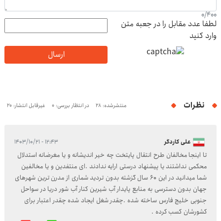
0
/
400
لطفا عدد مقابل را در جعبه متن
وارد کنید
ارسال
نظرات
منتشرشده: 28
در انتظار بررسی: 0
غیرقابل انتشار: 20
علی کاردگر
۱۲:۴۳ - ۱۴۰۳/۱۰/۲۱
تا اینجا مخالفان طرح انتقال پایتخت چه خیر اندیشانه و یا مغرضانه استدلال
محکمی نداشتند یا پیشنهاد درستی ارایه ندادند .ای منتفدین و یا مخالفین
شما میدانید در این 60 سال گزشته بدون تردید شماری از مدرن ترین شهرهای
جهان بدون دسترسی به منابع پایدار آب شیرین کنار آب شور دریا در سواحل
جنوبی خلیج فارس ساخته شده .چقدر شغل ایجاد شده چقدر اعتبار برای
کشورشان کسب کرده .