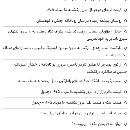
قیمت ارزهای دیجیتال امروز یکشنبه ۱۸ مرداد ۱۴۰۵
روستای پـِیمُد؛ آرمیده در میان رودخانه، جنگل و کوهستان
خالق «هزارپای انسانی» زمین‌گیر شد؛ اعتراف تکان‌دهنده به ام‌اس و اشتهای
سیری‌ناپذیر به خودتخریبی
بازگشت تمساح‌های مرگبار به شهر؛ میسن گودینگ و امیلی راد ستاره‌های دنباله
«خزش» شدند
از کوچ‌ پرماجرا تا طنین تار در پاریس؛ مروری بر کارنامه درخشان امین‌الله
حسین در سالگرد درگذشت
ورود ترکیه به باشگاه جنگنده‌های رادارگریز نسل پنجم؛ هند عقب ماند
قیمت دلار بازار آزاد امروز یکشنبه ۱۸ مرداد ۱۴۰۵ +جدول
قیمت سکه و قیمت طلا امروز یکشنبه ۱۸ مرداد ۱۴۰۵ + جدول
هواشناسی امروز: بارش باران در این مناطق در راه است
ایران به «پیمان مکه» می‌پیوندد؟