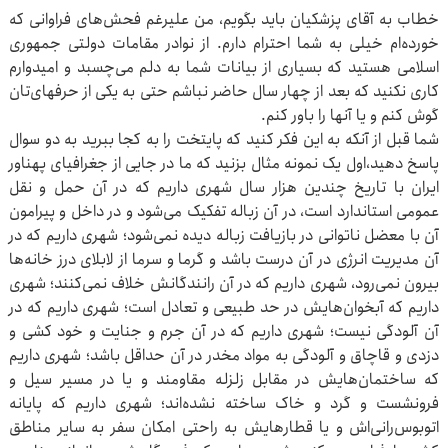
خطاب به آقای پزشکیان باید بگویم، من علیرغم فحش‌های فراوانی که
خورده‌ام خیلی به شما احترام دارم. از نوادر مقامات دولتی جمهوری
اسلامی هستید که بسیاری از بیانات شما به دلم می‌چسبد و امیدوارم
کاری نکنید که بعد از چهار سال حاضر نباشم حتی به یکی از حرفهای‌تان
گوش کنم و یا آنها را باور کنم.
شما قبل از آنکه به این فکر کنید که پایتخت را به کجا ببرید به دو سوال
پاسخ دهید،‌اول یک نمونه مثال بزنید که ما در جایی از جغرافیای پهناور
ایران با تاریخ چندین هزار سال شهری داریم که در آن حمل و نقل
عمومی استاندارد است، در آن زباله تفکیک می‌شود و در داخل و پیرامون
آن با معضل ناتوانی در بازیافت زباله دیده نمی‌شود؛ شهری داریم که در
آن مدیریت انرژی در آن درست باشد و گرما و سرما از لابلای درز خانه‌ها
بیرون نمی‌رود، شهری داریم که در آن رانندگانش خلاف نمی‌کنند؛ شهری
داریم که آبخوان‌هایش در حد طبیعی و تعادل است؛ شهری داریم که در
آن آلودگی نیست؛ شهری داریم که در آن جرم و جنایت و خود کشی و
دزدی و قاچاق و آلودگی به مواد مخدر در آن حداقل باشد؛ شهری داریم
که ساختمان‌هایش در مقابل زلزله مقاومند و یا در مسیر سیل و
فرونشست و گرد و خاک ساخته نشده‌اند؛ شهری داریم که پایانه
اتوبوس‌رانی‌اش و یا قطارهایش به راحتی امکان سفر به سایر مناطق