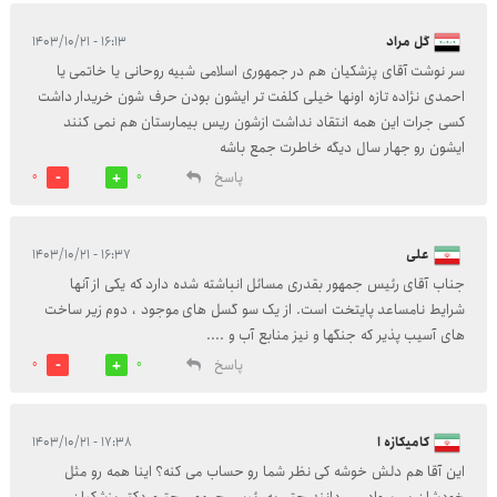
گل مراد
۱۶:۱۳ - ۱۴۰۳/۱۰/۲۱
سر نوشت آقای پزشکیان هم در جمهوری اسلامی شبیه روحانی یا خاتمی یا
احمدی نژاده تازه اونها خیلی کلفت تر ایشون بودن حرف شون خریدار داشت
کسی جرات این همه انتقاد نداشت ازشون ریس بیمارستان هم نمی کنند
ایشون رو جهار سال دیگه خاطرت جمع باشه
پاسخ
0
0
علی
۱۶:۳۷ - ۱۴۰۳/۱۰/۲۱
جناب آقای رئیس جمهور بقدری مسائل انباشته شده دارد که یکی از آنها
شرایط نامساعد پایتخت است. از یک سو گسل های موجود ، دوم زیر ساخت
های آسیب پذیر که جنگها و نیز منابع آب و ....
پاسخ
0
0
کامیکازه ا
۱۷:۳۸ - ۱۴۰۳/۱۰/۲۱
این آقا هم دلش خوشه کی نظر شما رو حساب می کنه؟ اینا همه رو مثل