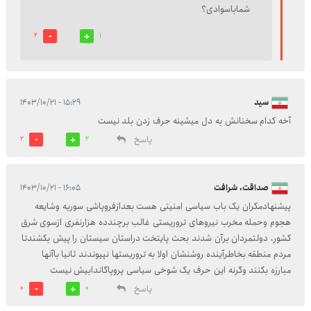
شماباسوادی؟
2
1
سید
۱۵:۲۹ - ۱۴۰۳/۱۰/۲۱
آخه کدام سخنانش به دل میشینه حرف زدن بلد نیست
پاسخ
2
2
صداقت، شرافت
۱۶:۰۵ - ۱۴۰۳/۱۰/۲۱
پیشنهادمکران یک باب سیاسی امنیتی هست بعدازفروپاشی سوریه وشایعه
هجوم وحمله مخرب نیروهای تروریستی غالب برچندده هزارنفری ازسوی شرق
کشور، دولتمردان برآن شدند بحث پایتخت دراستان سیستان را پیش بکشندتا
مردم منطقه بخاطرآینده روشنشان اولا به تروریستها نپیوندند ثانیا باآنها
مبارزه بکنند وگرنه این حرف یک شوخی سیاسی پروپاگاندابیش نیست
پاسخ
0
0