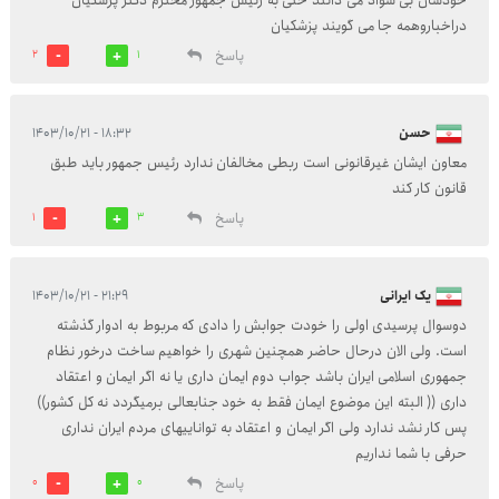
خودشان بی سواد می دانند حتی به رئیس جمهور محترم دکتر پزشکیان
دراخباروهمه جا می گویند پزشکیان
پاسخ
2
1
حسن
۱۸:۳۲ - ۱۴۰۳/۱۰/۲۱
معاون ایشان غیرقانونی است ربطی مخالفان ندارد رئیس جمهور باید طبق
قانون کار کند
پاسخ
1
3
یک ایرانی
۲۱:۲۹ - ۱۴۰۳/۱۰/۲۱
دوسوال پرسیدی اولی را خودت جوابش را دادی که مربوط به ادوار گذشته
است. ولی الان درحال حاضر همچنین شهری را خواهیم ساخت درخور نظام
جمهوری اسلامی ایران باشد جواب دوم ایمان داری یا نه اگر ایمان و اعتقاد
داری (( البته این موضوع ایمان فقط به خود جنابعالی برمیگردد نه کل کشور))
پس کار نشد ندارد ولی اگر ایمان و اعتقاد به تواناییهای مردم ایران نداری
حرفی با شما نداریم
پاسخ
0
0