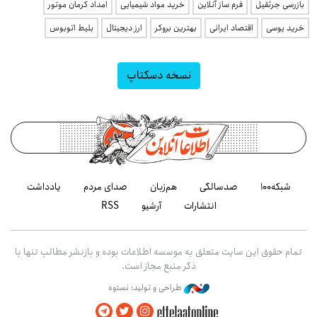
بازرسی جرثقیل
فرم ساز آنلاین
خرید مواد شیمیایی
امداد کرمان موتور
خرید یوسی
اقتصاد ایرانی
بهترین بروکر
ارز دیجیتال
بلیط اتوبوس
نسخه دسکتاپ
شبکه۱۰۰
صدسالگی
هم‌زبان
صدای مردم
یادداشت
انتشارات
آرشیو
RSS
تمام حقوق این سایت متعلق به موسسه اطلاعات بوده و بازنشر مطالب تنها با
ذکر منبع مجاز است.
طراحی و تولید: نستوه