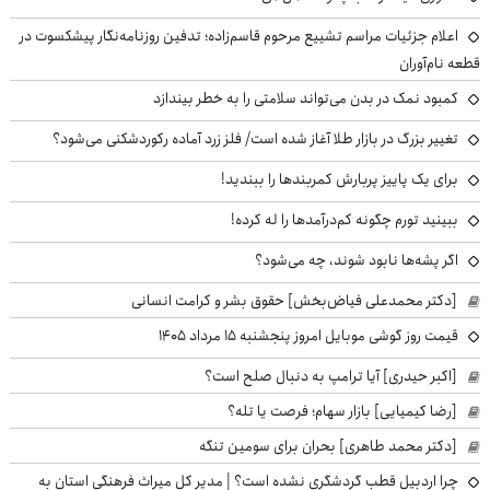
اعلام جزئیات مراسم تشییع مرحوم قاسم‌زاده؛ تدفین روزنامه‌نگار پیشکسوت در
قطعه نام‌آوران
کمبود نمک در بدن می‌تواند سلامتی را به خطر بیندازد
تغییر بزرگ در بازار طلا آغاز شده است/ فلز زرد آماده رکوردشکنی می‌شود؟
برای یک پاییز پربارش کمربندها را ببندید!
ببینید تورم چگونه کم‌درآمدها را له کرده!
اگر پشه‌ها نابود شوند، چه می‌شود؟
[دکتر محمدعلی فیاض‌بخش] حقوق بشر و کرامت انسانی
قیمت روز گوشی موبایل امروز پنجشنبه ۱۵ مرداد ۱۴۰۵
[اکبر حیدری] آیا ترامپ به دنبال صلح است؟
[رضا کیمیایی] بازار سهام؛ فرصت یا تله؟
[دکتر محمد طاهری] بحران برای سومین تنگه
چرا اردبیل قطب گردشگری نشده است؟ | مدیر کل میراث فرهنگی استان به