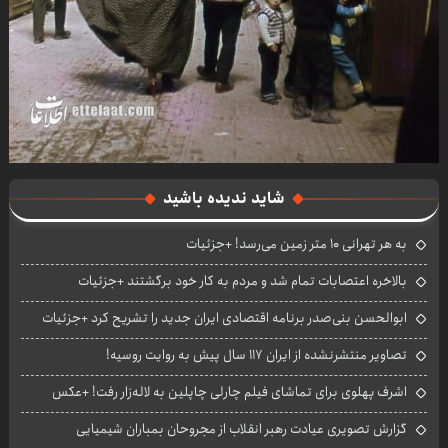
شاید ندیده باشید
به هر تهرانی ۱۰ متر زمین می‌رسد! +جزئیات
بالاخره اعتصابات تمام شد و مردم به کار خود برگشتند +جزئیات
ابوالحسن بنی‌صدر برنامه اقتصادی ایران جدید را تشریح کرد +جزئیات
تصاویر منتشرنشده از ایران ۱۱۷ سال پیش به روایت روسیه!
اشرف پهلوی برای تماشای فیلم چارلی چاپلین به لاله‌زار رفت! +عکس
گزارش تصویری عیادت رهبر انقلاب از مجروحان بمباران شیمیایی