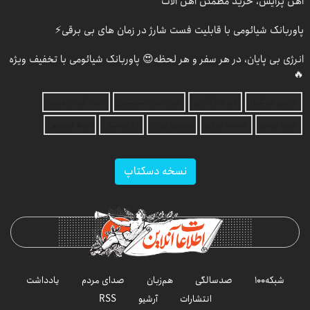
آهن پرایس، خرید مطمئن آهن آلات
پاوربانک شیائومی با قابلیت فست شارژ در زمان های بی برقی⚡
انرژی بی پایان، در هر سفر و هر لحظه😍 پاوربانک شیائومی با تخفیف ویژه
🔥
بازرسی جرثقیل
فرم ساز آنلاین
خرید مواد شیمیایی
امداد کرمان موتور
خرید یوسی
اقتصاد ایرانی
بهترین بروکر
ارز دیجیتال
بلیط اتوبوس
نسخه دسکتاپ
شبکه۱۰۰
صدسالگی
هم‌زبان
صدای مردم
یادداشت
انتشارات
آرشیو
RSS