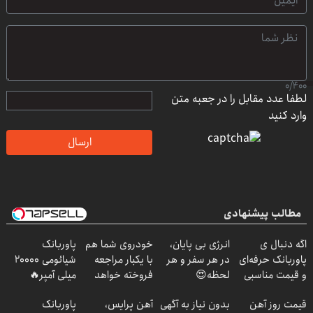
0
/
400
لطفا عدد مقابل را در جعبه متن
وارد کنید
ارسال
مطالب پیشنهادی
اگه دنبال ی
انرژی بی پایان،
خودروی شما هم
پاوربانک
پاوربانک حرفه‌ای
در هر سفر و هر
با یکبار مراجعه
شیائومی 2۰۰۰۰
و قیمت مناسبی
لحظه😍
فروخته خواهد
میلی آمپر🔥
تخفیف رو از
پاوربانک
شد
(تخفیف +
قیمت روز آهن
بدون نیاز به آگهی
آهن پرایس،
پاوربانک
دست نده👌🏻
شیائومی با
پرداخت درب