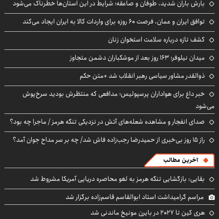
بارش باران شدید، طوفان و صاعقه؛ شرایط در این استان‌ها خطرناک می‌شود
توافق ایران و عمان، فرصت ۶۰ روزه برای واردات کالا به ایران ایجاد می‌کند
کشف تازه درباره سلامت استخوان زنان
میدان نیلوفر؛ ۱۶۳ روز بعد از موشکباران دشمن متجاوز
ذوالقدر مشاور سیاسی رهبر انقلاب شد +متن حکم
خبر داغ برای هواداران پرسپولیس؛ مدافعی که منتظرش بودید سرخ‌پوش
می‌شود
صدای انفجار و مشاهده شعله‌های آتش در نزدیکی تنگه هرمز / ماجرا چه بود؟
راز ۱۵ روز بی‌خبری از حمیدرضا رجب‌زاده فاش شد/ چه بر سر مداح جوان آمد؟
آخرین مطالب
بقایی: بازگشایی تنگه هرمز به لغو محاصره دریایی آمریکا مشروط شد
مراسم گرامیداشت استاد ابوالقاسم قاسم‌زاده برگزار شد
هری کین تا ۲۰۲۷ در بایرن مونیخ ماندنی شد