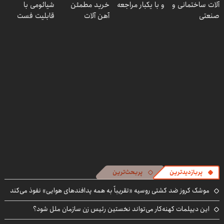
آلات ساختمانی و
و با یکبار مراجعه
خرید مطمئن
شیائومی با
تخفیف ویژه🔥
منزل)
صنعتی
آهن آلات
قابلیت فست
شارژ در زمان های
بی برقی⚡
پربازدیدترین
پربحث‌ترین
موشک کروز ضد کشتی روسیه «تقریباً به همه پدافندهای هوایی» نفوذ می‌کند
این دیپلمات کهنه‌کار می‌تواند نخستین رئیس زن سازمان ملل شود؟