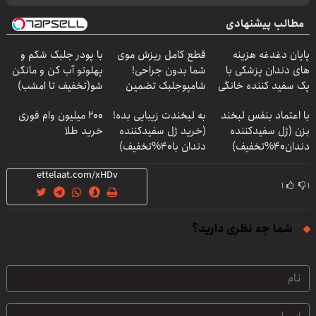
مطالب پیشنهادی
پایان دغدغه هزینه
قطع کامل ریزش موی
با پودر جلبک شکم و
های دندان پزشکی با
شما بدون جراحی!
پهلوتو آب کن و مانکن
پک سفید کننده خانگی
شامپوجلبک تضمین
شو(تخفیف تا امشب)
کیفیت
با اعتماد بنفس لبخند
به لبخندت زیبایی بده!
200 میلیون وام فوری
بزن (ژل سفیدکننده
(خرید ژل سفیدکننده
خرید طلا
دندان40%تخفیف)
دندان با40%تخفیف)
۱
۱
شما چه نظری دارید؟