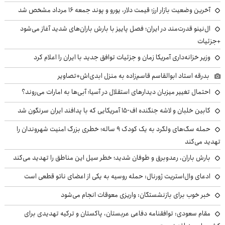
آخرین وضعیت بازار ارز؛ قیمت دلار، یورو و پوند جمعه ۱۶ مرداد مشخص شد
ال‌نینو قدرت‌مند در ایران؛ فصل پاییز با بارش باران‌های شدید آغاز می‌شود
+جزئیات
وزیر خزانه‌داری آمریکا زمان و جزئیات توافق جدید با ایران را اعلام کرد
بدرقه استاد ابوالقاسم قاسم‌زاده به منزل ابدی‌اش+تصاویر
احتمال تغییر میزبان دیدارهای استقلال در آسیا؛ آبی‌ها به امارات می‌روند؟
کابین خلبان و لاشه جنگنده اف-۱۵ آمریکایی که با پدافند ایران سرنگون شد
حمله سگ‌های ولگرد به یک کودک ۹ ساله؛ خطری بزرگ امنیت شهروندان را
تهدید می‌کند
بارش باران، رعدوبرق و طوفان شدید؛ خطر سیل این مناطق را تهدید می‌کند
ادعای وال‌استریت ژورنال: حمله روسیه به یکی از اعضای ناتو قطعی است
خبر خوب برای بازنشستگان: واریزی معوقات انجام می‌شود
مقام سعودی: توافقنامه دفاعی عربستان، پاکستان و ترکیه تهدیدی برای