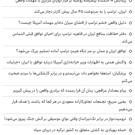
رزمایش ۱۰ جنگنده پیشرفته روسیه بر فراز اروپای مرکزی با مهمات واقعی
ایران، ترامپ را به سرنوشت ۴۵ سال پیش کارتر دچار می‌کند
دلیل واقعی خشم ترامپ از افشای میزان ذخایر مهمات آمریکا چیست؟
دفتر حفاظت منافع ایران در قاهره: ترامپ برای احیای توافق قبلی التماس
می‌کند
توافق ایران و عمان بر سر تنگه هرمز؛ ترامپ آماده تسلیم بزرگ می‌شود؟
واکنش همتی به اظهارات وزیر خزانه‌داری آمریکا درباره توافق با ایران +جزئیات
پزشکیان: استعفا نخواهم داد؛ می‌ایستم و در برابر کارشکنی‌ها با مردم صحبت
می‌کنم
پیام معنادار عراقچی: زمان آن فرا رسیده که برادری واقعی را در پیش گیریم
یحیی سریع: تجمعات تجاوزکارانه سعودی در هر کجا که باشند را هدف قرار
می‌دهیم
ترومپت‌نواز در برابر تک‌تیرانداز؛ وقتی نوای موسیقی بر آتش جنگ پیروز می‌شود!
حمله پهپادی به کشتی متعلق به کشور ترکیه در دریای سیاه