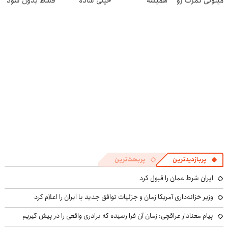
میتونی کمرت رو
همیشه
خیلی ساده
قسط بدون سود
در منزل درمان
پرقدرته55%تخفیف
درمنزل درمانش
و کارمزد!
کنی!
کن
((پرسش‌نامه))
پربازدیدترین
پربحث‌ترین
ایران شرط عمان را قبول کرد
وزیر خزانه‌داری آمریکا زمان و جزئیات توافق جدید با ایران را اعلام کرد
پیام معنادار عراقچی: زمان آن فرا رسیده که برادری واقعی را در پیش گیریم