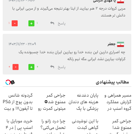
یا مهدی ادرکنی
۱۹:۲۲ - ۱۴۰۳/۱۱/۲۳
مربی کروات درجه ۲ هم بیارید از اینا بهتر نتیجه می‌گیرند و از مربی ایرانی با
دانش تر هستند
پاسخ
1
1
جعفر
۲۲:۰۹ - ۱۴۰۳/۱۱/۲۳
چه اصراری دارین این بنده خدا رو بیارین ایران بنده خدا چسبونده یک
کراوات بیارین نشد ایرانی مگه تیم رئاله
پاسخ
0
0
مطالب پیشنهادی
مسیر همراهی و
پایان دغدغه
جراحی کمر
گردونه شانس
گزارش عملکرد
هزینه های دندان
ممنوع شد⛔
بدون پوچ از PS5
گروه اسنپ در
پزشکی با پک
میتونی کمرت رو
تا آیفون17 و بیت
۱۴۰۴
سفید کننده
در منزل درمان
کوین 🔥
جراحی کمر
با این نوشیدنی
چرا درد زانو را
خرید موبایل با
خانگی
کنی! 👈🏻
ممنوع شد!
گیاهی کبدت
تحمل می‌کنی؟
اسنپ پی | در ۴
پرسش‌نامه