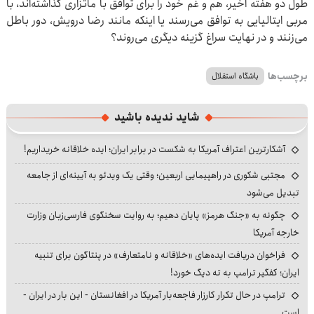
طول دو هفته اخیر، هم و غم خود را برای توافق با ماتزاری گذاشته‌اند، با
مربی ایتالیایی به توافق می‌رسند یا اینکه مانند رضا درویش، دور باطل
می‌زنند و در نهایت سراغ گزینه دیگری می‌روند؟
برچسب‌ها
باشگاه استقلال
شاید ندیده باشید
آشکارترین اعتراف آمریکا به شکست در برابر ایران؛ ایده خلاقانه خریداریم!
مجتبی شکوری در راهپیمایی اربعین؛ وقتی یک ویدئو به آیینه‌ای از جامعه
تبدیل می‌شود
چگونه به «جنگ هرمز» پایان دهیم؛ به روایت سخنگوی فارسی‌زبان وزارت
خارجه آمریکا
فراخوان دریافت ایده‌های «خلاقانه و نامتعارف» در پنتاگون برای تنبیه
ایران؛ کفگیر ترامپ به ته دیگ خورد!
ترامپ در حال تکرار کارزار فاجعه‌بار آمریکا در افغانستان - این بار در ایران -
است