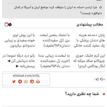
چرا ترامپ حمله به ایران را متوقف کرد؛ موضع ایران و آمریکا در قبال
«توافق» چیست؟
مطالب پیشنهادی
پایان دغدغه هزینه
با اعتماد بنفس لبخند
با این روش توی
های دندان پزشکی با
بزن (ژل سفیدکننده
خونه،سفیدی و زیبایی
پک سفید کننده خانگی
دندان40%تخفیف)
دندوناتو برگردون
(40%off)
این کرم جلبک، جوری
به لبخندت زیبایی بده!
زانو درد دیگه تمومه! در
چروکاتو صاف میکنه که
(خرید ژل سفیدکننده
خانه درمانش کن ◀
انگار بوتاکس کردی!
دندان با40%تخفیف)
پرسش‌نامه ▶
(تخفیف ویژه)
۱
۰
شما چه نظری دارید؟