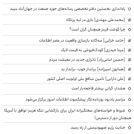
راه‌اندازی نخستین دفتر تخصصی رسانه‌های حوزه صنعت در جهان‌آباد میبد
[محمدعلی مهتدی] بازی در لبه پرتگاه
چرا گوشت قرمز همچنان گران است؟
[حامد خزایی] سه‌گانه بازسازی واقعیت در عصر اطلاعات
[مینا حیدری] کودک‌فروشی به قیمت لایک
[حسین امامی‌راد] ناترازی جدید در معیشت مردم
[همایون امیرزاده] برانداز خوب، برانداز بد
[علی دارابی] تأمین منافع ملی اولویت اصلی کشور
هشدار: گرانی بیشتر فاجعه‌بار است
مراسم یادبود روزنامه‌نگار پیشکسوت اطلاعات امروز برگزار می‌شود
شروط و خواسته‌های سختگیرانه ایران برای بازگشایی تنگه هرمز؛ توافق با آمریکا
همچنان دور از دسترس!
جنایت رژیم صهیونیستی از راه رسید