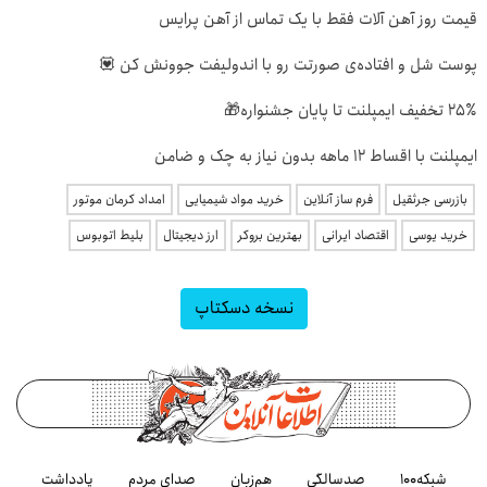
قیمت روز آهن آلات فقط با یک تماس از آهن پرایس
پوست شل و افتاده‌ی صورتت رو با اندولیفت جوونش کن 💟
۲۵٪ تخفیف ایمپلنت تا پایان جشنواره🎁
ایمپلنت با اقساط 12 ماهه بدون نیاز به چک و ضامن
بازرسی جرثقیل
فرم ساز آنلاین
خرید مواد شیمیایی
امداد کرمان موتور
خرید یوسی
اقتصاد ایرانی
بهترین بروکر
ارز دیجیتال
بلیط اتوبوس
نسخه دسکتاپ
شبکه۱۰۰
صدسالگی
هم‌زبان
صدای مردم
یادداشت