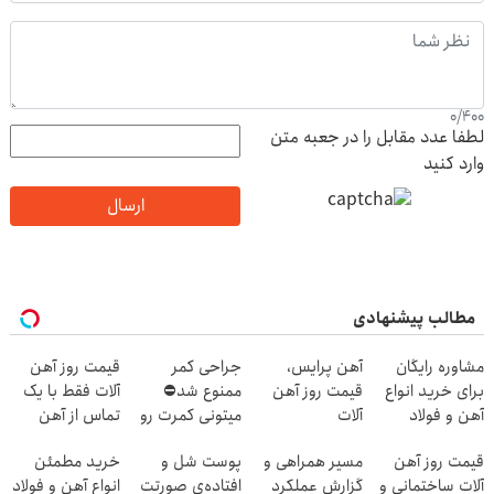
0
/
400
لطفا عدد مقابل را در جعبه متن
وارد کنید
ارسال
مطالب پیشنهادی
مشاوره رایگان
آهن پرایس،
جراحی کمر
قیمت روز آهن
برای خرید انواع
قیمت روز آهن
ممنوع شد⛔
آلات فقط با یک
آهن و فولاد
آلات
میتونی کمرت رو
تماس از آهن
در منزل درمان
پرایس
قیمت روز آهن
مسیر همراهی و
پوست شل و
خرید مطمئن
کنی! 👈🏻
آلات ساختمانی و
گزارش عملکرد
افتاده‌ی صورتت
انواع آهن و فولاد
پرسش‌نامه