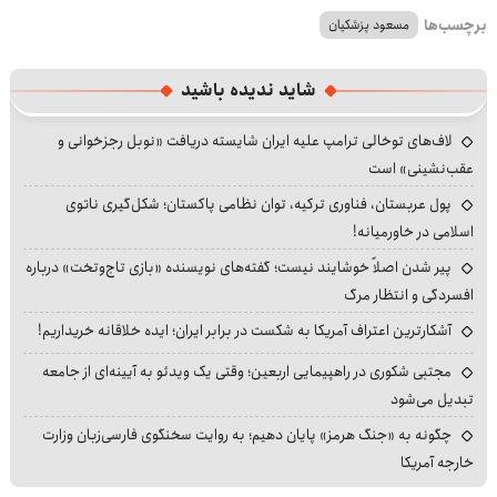
برچسب‌ها
مسعود پزشکیان
شاید ندیده باشید
لاف‌های توخالی ترامپ علیه ایران شایسته دریافت «نوبل رجزخوانی و
عقب‌نشینی» است
پول عربستان، فناوری ترکیه، توان نظامی پاکستان؛ شکل‌گیری ناتوی
اسلامی در خاورمیانه!
پیر شدن اصلاً خوشایند نیست؛ گفته‌های نویسنده «بازی تاج‌وتخت» درباره
افسردگی و انتظار مرگ
آشکارترین اعتراف آمریکا به شکست در برابر ایران؛ ایده خلاقانه خریداریم!
مجتبی شکوری در راهپیمایی اربعین؛ وقتی یک ویدئو به آیینه‌ای از جامعه
تبدیل می‌شود
چگونه به «جنگ هرمز» پایان دهیم؛ به روایت سخنگوی فارسی‌زبان وزارت
خارجه آمریکا