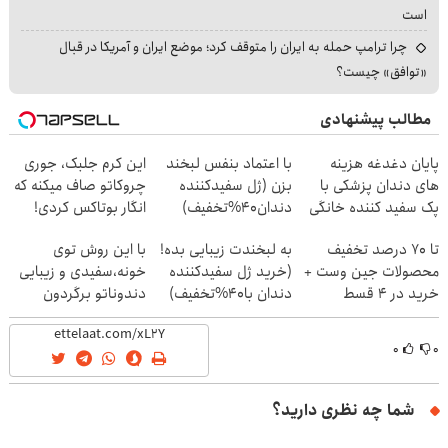
است
چرا ترامپ حمله به ایران را متوقف کرد؛ موضع ایران و آمریکا در قبال
«توافق» چیست؟
مطالب پیشنهادی
پایان دغدغه هزینه
با اعتماد بنفس لبخند
این کرم جلبک، جوری
های دندان پزشکی با
بزن (ژل سفیدکننده
چروکاتو صاف میکنه که
پک سفید کننده خانگی
دندان40%تخفیف)
انگار بوتاکس کردی!
(تخفیف ویژه)
تا 70 درصد تخفیف
به لبخندت زیبایی بده!
با این روش توی
محصولات جین وست +
(خرید ژل سفیدکننده
خونه،سفیدی و زیبایی
خرید در 4 قسط
دندان با40%تخفیف)
دندوناتو برگردون
(40%off)
۰
۰
شما چه نظری دارید؟