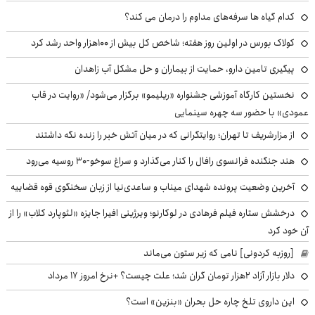
کدام گیاه ها سرفه‌های مداوم را درمان می کند؟
کولاک بورس در اولین روز هفته؛ شاخص کل بیش از ۱۰۰هزار واحد رشد کرد
پیگیری تامین دارو، حمایت از بیماران و حل مشکل آب زاهدان
نخستین کارگاه آموزشی جشنواره «ریلیمو» برگزار می‌شود/ «روایت در قاب
عمودی» با حضور سه چهره سینمایی
از مزارشریف تا تهران؛ روایتگرانی که در میان آتش خبر را زنده نگه داشتند
هند جنگنده فرانسوی رافال را کنار می‌گذارد و سراغ سوخو-30 روسیه می‌رود
آخرین وضعیت پرونده شهدای میناب و ساعدی‌نیا از زبان سخنگوی قوه قضاییه
درخشش ستاره فیلم فرهادی در لوکارنو؛ ویرژینی افیرا جایزه «لئوپارد کلاب» را از
آن خود کرد
[روزبه کردونی] نامی که زیر ستون می‌ماند
دلار بازار آزاد ۲هزار تومان گران شد؛ علت چیست؟ +نرخ امروز ۱۷ مرداد
این داروی تلخ چاره حل بحران «بنزین» است؟