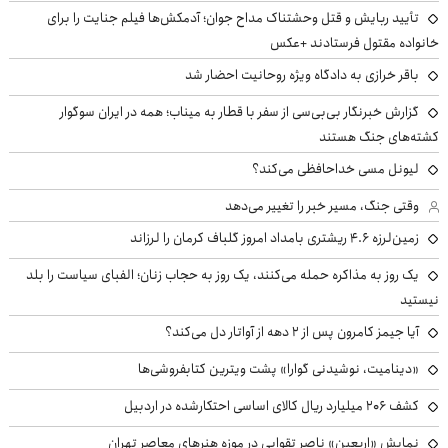
تأیید ربایش و قتل وحشتناک مداح جوان؛ آدمکش‌ها فیلم جنایت را برای
خانواده مقتول فرستادند +عکس
باقر خرازی به دادگاه ویژه روحانیت احضار شد
گزارش خبرنگار بی‌بی‌سی از سفر با قطار به میناب؛ همه در ایران سوگوار
کشته‌های جنگ هستند
لیونل مسی خداحافظی می‌کند؟
وقتی جنگ، مسیر خبر را تغییر می‌دهد
زمین‌لرزه ۴.۶ ریشتری بامداد امروز گلباف کرمان را لرزاند
یک روز به مذاکره حمله می‌کنند، یک روز به حجاب زنان؛ الفبای سیاست را بلد
نیستید
آیا جیمز کامرون پس از ۲ دهه از آواتار دل می‌کند؟
«دینامیت، نوشیدنی گوارا» پشت ویترین کتابفروشی‌ها
کشف ۲۰۶ میلیارد ریال کالای اساسی احتکارشده در اردبیل
نمایش «اربعین» ناصر تقوایی در موزه هنرهای معاصر تهران