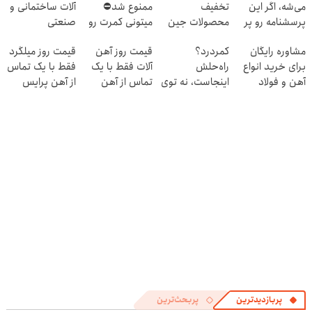
می‌شه، اگر این
تخفیف
ممنوع شد⛔
آلات ساختمانی و
پرسشنامه رو پر
محصولات جین
میتونی کمرت رو
صنعتی
کنی!!
وست + خرید در
در منزل درمان
مشاوره رایگان
کمردرد؟
قیمت روز آهن
قیمت روز میلگرد
4 قسط
کنی! 👈🏻
برای خرید انواع
راه‌حلش
آلات فقط با یک
فقط با یک تماس
پرسش‌نامه
آهن و فولاد
اینجاست، نه توی
تماس از آهن
از آهن پرایس
داروخونه
پرایس
پربازدیدترین
پربحث‌ترین