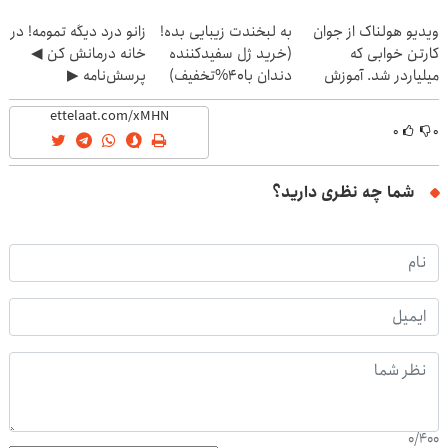
(40%off)
ویدیو هولناک از جوان
به لبخندت زیبایی بده!
زانو درد دیگه تمومه! در
کارتن خوابی که
(خرید ژل سفیدکننده
خانه درمانش کن ◀
میلیاردر شد. آموزش
دندان با40%تخفیف)
پرسش‌نامه ▶
رایگان
۰
۰
شما چه نظری دارید؟
0
/
400