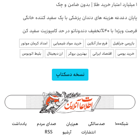
۱ میلیارد اعتبار خرید طلا | بدون ضامن و چک
پایان دغدغه هزینه های دندان پزشکی با پک سفید کننده خانگی
فرصت ویژه! با 40٪تخفیف دندوناتو در حد کامپوزیت سفید کن
بازرسی جرثقیل
فرم ساز آنلاین
خرید مواد شیمیایی
امداد کرمان موتور
خرید یوسی
اقتصاد ایرانی
بهترین بروکر
ارز دیجیتال
بلیط اتوبوس
نسخه دسکتاپ
شبکه۱۰۰
صدسالگی
هم‌زبان
صدای مردم
یادداشت
انتشارات
آرشیو
RSS