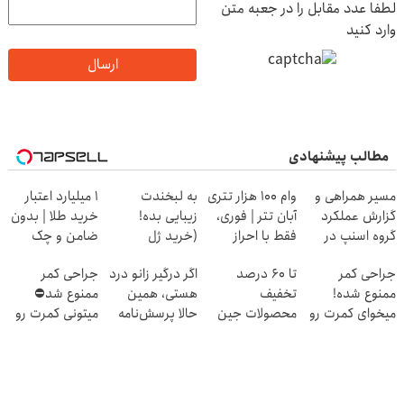
لطفا عدد مقابل را در جعبه متن
وارد کنید
ارسال
مطالب پیشنهادی
مسیر همراهی و
وام 100 هزار تتری
به لبخندت
۱ میلیارد اعتبار
گزارش عملکرد
آبان تتر | فوری،
زیبایی بده!
خرید طلا | بدون
گروه اسنپ در
فقط با احراز
(خرید ژل
ضامن و چک
۱۴۰۴
هویت🔥
سفیدکننده
جراحی کمر
تا 60 درصد
اگر درگیر زانو درد
جراحی کمر
دندان
ممنوع شده!
تخفیف
هستی، همین
ممنوع شد⛔
با40%تخفیف)
میخوای کمرت رو
محصولات جین
حالا پرسش‌نامه
میتونی کمرت رو
در منزل درمان
وست + خرید در
رو پرکن!
در منزل درمان
کنی؟
4 قسط
کنی! 👈🏻
((پرسش‌نامه))
پرسش‌نامه