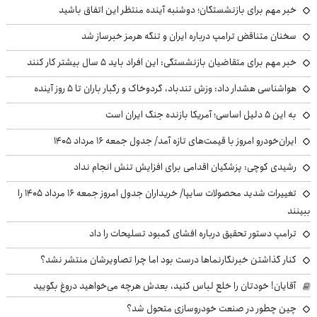
خبر مهم برای بازنشستگان؛ دوشنبه آینده منتظر این اتفاق باشید
سخنان متناقض ترامپ درباره ایران و تنگه هرمز خبرساز شد
خبر مهم برای متقاضیان بازنشستگی: این افراد باید ۵ سال بیشتر کار کنند
هواشناسی هشدار داد: وزش تندباد، گردوخاک و رگبار باران تا ۵ روز آینده
به این ۵ دلیل اساسی؛ آمریکا بازنده جنگ ایران است
ایران‌خودرو امروز با قیمت‌های تازه آمد/ جدول جمعه ۱۶ مرداد ۱۴۰۵
رشیدی کوچی: پزشکیان اقدامی برای افزایش تنش انجام نداد
تغییرات شدید محصولات سایپا/ خریداران جدول امروز جمعه ۱۶ مرداد ۱۴۰۵ را
ببینند
ترامپ دستور تحقیق درباره افشای کمبود تسلیحات را داد
کنار گذاشتن خبرنگارنماها درست بود اما چرا تصاویرشان منتشر نشد؟
آقایان! خودتان را خلع لباس کنید، بعدش هرچه می‌خواهید دروغ بگویید
چین چطور در صنعت خودروسازی متحول شد؟