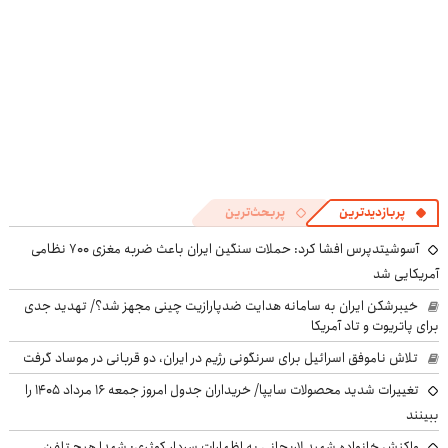
پربازدیدترین
پربحث‌ترین
آسوشیتدپرس افشا کرد: حملات سنگین ایران باعث ضربه مغزی ۷۰۰ نظامی
آمریکایی شد
خیبرشکن ایران به سامانه هدایت ضدپارازیت چینی مجهز شد؟/ تهدید جدی
برای پاتریوت و تاد آمریکا
تلاش ناموفق اسرائیل برای سرنگونی رژیم در ایران، دو قربانی در موساد گرفت
تغییرات شدید محصولات سایپا/ خریداران جدول امروز جمعه ۱۶ مرداد ۱۴۰۵ را
ببینند
واکنش خانواده شهید لاریجانی به اظهارات سردار کوثری: شهدا هیچ تلفن