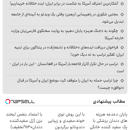
آشکارترین اعتراف آمریکا به شکست در برابر ایران؛ ایده خلاقانه خریداریم!
مجتبی شکوری در راهپیمایی اربعین؛ وقتی یک ویدئو به آیینه‌ای از جامعه
تبدیل می‌شود
چگونه به «جنگ هرمز» پایان دهیم؛ به روایت سخنگوی فارسی‌زبان وزارت
خارجه آمریکا
فراخوان دریافت ایده‌های «خلاقانه و نامتعارف» در پنتاگون برای تنبیه
ایران؛ کفگیر ترامپ به ته دیگ خورد!
ترامپ در حال تکرار کارزار فاجعه‌بار آمریکا در افغانستان - این بار در ایران -
است
چرا ترامپ حمله به ایران را متوقف کرد؛ موضع ایران و آمریکا در قبال
«توافق» چیست؟
مطالب پیشنهادی
پایان دغدغه هزینه
با این روش توی
با اعتماد بنفس لبخند
های دندان پزشکی با
خونه،سفیدی و زیبایی
بزن (ژل سفیدکننده
پک سفید کننده خانگی
دندوناتو برگردون
دندان40%تخفیف)