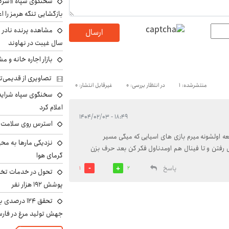
سخنگوی سپاه «شرط 
بازگشایی تنگه هرمز را اع
ارسال
سال غیبت در نهاوند
بازار اجاره خانه و 
تصاویری از قدیمی‌ت
منتشرشده: 1
در انتظار بررسی: 0
غیرقابل انتشار: 0
سخنگوی سپاه شرایط 
اعلام کرد
۱۸:۴۹ - ۱۴۰۴/۰۲/۰۳
استرس روی سلامت ب
ه اولشونه میرم بازی های اسیایی که میگی مسیر
نزدیکی مارها به مح
یس رفتن و تا فینال هم اومدناول فکر کن بعد حرف بزن
گرمای هوا
پاسخ
1
2
تحول در خدمات تخص
پوشش ۱۹۲ هزار نفر
تحقق ۱۲۴ درص
جهش تولید مرغ در فار