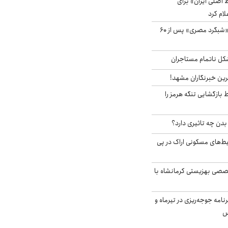
اصلی ایران» برای
لام کرد
مشاهده پرنده نادر «شبگرد مصری» پس از ۶۰
مشکل ناتمام مستاجران
رین خبرنگاران مشهد!
بازگشایی تنگه هرمز را
دن چه تاثیری دارد؟
یط‌های مسکونی اراک در پی
صی بهزیستی کرمانشاه با
دی برنامه جوجه‌ریزی در تیرماه و
س