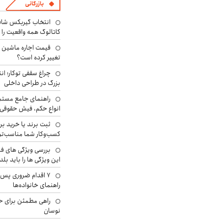
بازرگانی
انتخاب گیربکس شاف
کاتالوگ همه واقعیت را 
تغییر کرده است؟
چراغ سقفی توکار؛ ان
بزرگ در طراحی داخلی
راهنمای جامع مستم
انواع حکم، فیش حقوقی 
ثبت برند یا خرید برن
کسب‌وکار شما مناسب‌ت
بررسی ویژگی های فن
این ویژگی ها را باید بلد
۷ اقدام ضروری پس 
راهنمای خانواده‌ها
راهی مطمئن برای ح
نوسان