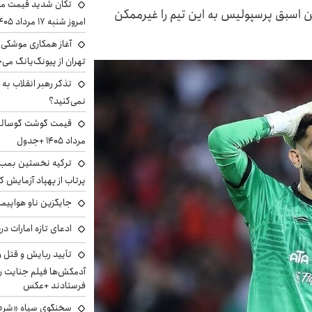
تکان شدید قیمت محص
کن اسبق پرسپولیس به این تیم را غیرممکن
امروز شنبه ۱۷ مرداد ۱۴۰۵
آغاز همکاری موشکی ا
تهران از پیونگ‌یانگ می‌
تذکر رهبر انقلاب به 
نمی‌کنید؟
مرداد ۱۴۰۵ +جدول
ترکیه نخستین بمب س
پرتاب از پهپاد آزمایش ک
جایگزین ناو هواپیما
ادعای تازه امارات در
تأیید ربایش و قتل 
آدمکش‌ها فیلم جنایت را
فرستادند +عکس
سخنگوی سپاه «شرط 