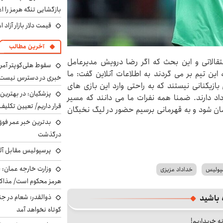
بازگشایی تنگه هرمز را اع
قیمت دلار بازار آزاد امروز شنب
آخرین مطالب
انتقالاتی و این بحث که اگر رضا درویش مدیرعامل
سقوط هلی‌کوپتر آمر
 این تیم بر می گردند به اطلاعات آنلاین گفت: ما
خبری در دسترس نیست
ل بازیکنانی نیستند که به راحتی وارد این بازی های
پزشکیان‌: در بهترین
رداد دارند. ضمنا همه نفرات ما می دانند که مسیر
قرار داریم/ تعیین تکل
مان شود و به قهرمانی برسیم حضور در لیگ نخبگان
بدترین خبر عمر فوق‌
درگذشت
پرسپولیس مقابل آل
وزارت خارجه عمان: ح
سپولیس
خداداد عزیزی
هرمز محکوم است/ مذاکر
ذوالقدر: شعام در جن
 باشید
کوتاه نخواهد آمد
نه خریداریم!