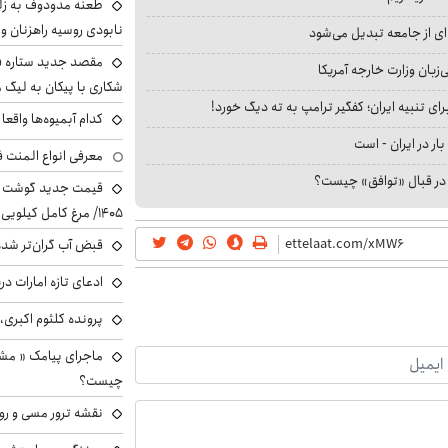
طعنه مدودوف به زلن
نابودی روسیه راهزنان و ق
ای از جامعه تبدیل می‌شود
مقصد جدید ستاره 
بان وزارت خارجه آمریکا
شکاری با پیکان به لیگ م
ای تنبیه ایران؛ کفگیر ترامپ به ته دیگ خورد!
کدام آبمیوه‌ها واقع
بار در ایران - است
معرفی انواع المنت ف
ا در قبال «توافق» چیست؟
۱۴۰۵/ مرغ کامل کیلویی چند شد؟ +جدول
قبض آب گران‌تر شده
ادعای تازه امارات در
پرونده کلثوم اکبری،
ماجرای پیامک « م
چیست؟
نقشه ترور مسی و رون