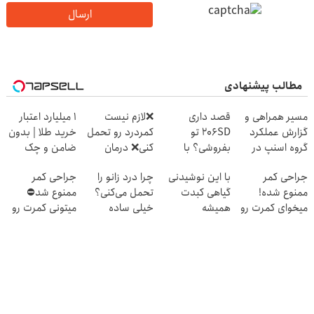
ارسال
مطالب پیشنهادی
مسیر همراهی و
قصد داری
❌لازم نیست
۱ میلیارد اعتبار
گزارش عملکرد
206SD تو
کمردرد رو تحمل
خرید طلا | بدون
گروه اسنپ در
بفروشی؟ با
کنی❌ درمان
ضامن و چک
۱۴۰۴
خودرو45 سریع
بدون جراحی و
جراحی کمر
با این نوشیدنی
چرا درد زانو را
جراحی کمر
و امن بفروش
قرص
ممنوع شده!
گیاهی کبدت
تحمل می‌کنی؟
ممنوع شد⛔
(پرسشنامه)
میخوای کمرت رو
همیشه
خیلی ساده
میتونی کمرت رو
در منزل درمان
پرقدرته55%تخفیف
درمنزل درمانش
در منزل درمان
کنی؟
کن
کنی! 👈🏻
((پرسش‌نامه))
پرسش‌نامه