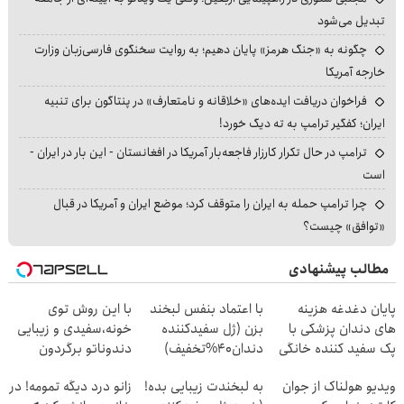
تبدیل می‌شود
چگونه به «جنگ هرمز» پایان دهیم؛ به روایت سخنگوی فارسی‌زبان وزارت
خارجه آمریکا
فراخوان دریافت ایده‌های «خلاقانه و نامتعارف» در پنتاگون برای تنبیه
ایران؛ کفگیر ترامپ به ته دیگ خورد!
ترامپ در حال تکرار کارزار فاجعه‌بار آمریکا در افغانستان - این بار در ایران -
است
چرا ترامپ حمله به ایران را متوقف کرد؛ موضع ایران و آمریکا در قبال
«توافق» چیست؟
مطالب پیشنهادی
پایان دغدغه هزینه
با اعتماد بنفس لبخند
با این روش توی
های دندان پزشکی با
بزن (ژل سفیدکننده
خونه،سفیدی و زیبایی
پک سفید کننده خانگی
دندان40%تخفیف)
دندوناتو برگردون
(40%off)
ویدیو هولناک از جوان
به لبخندت زیبایی بده!
زانو درد دیگه تمومه! در