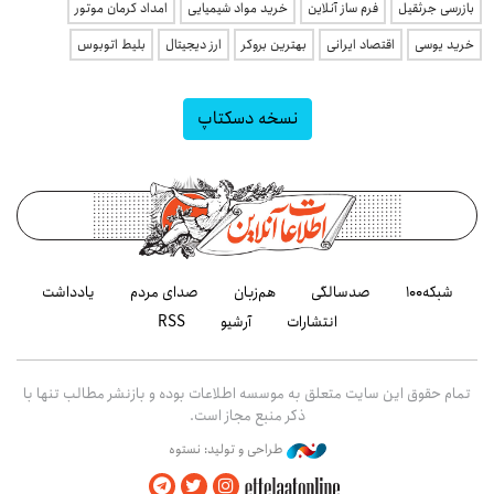
بازرسی جرثقیل
فرم ساز آنلاین
خرید مواد شیمیایی
امداد کرمان موتور
خرید یوسی
اقتصاد ایرانی
بهترین بروکر
ارز دیجیتال
بلیط اتوبوس
نسخه دسکتاپ
شبکه۱۰۰
صدسالگی
هم‌زبان
صدای مردم
یادداشت
انتشارات
آرشیو
RSS
تمام حقوق این سایت متعلق به موسسه اطلاعات بوده و بازنشر مطالب تنها با
ذکر منبع مجاز است.
طراحی و تولید: نستوه