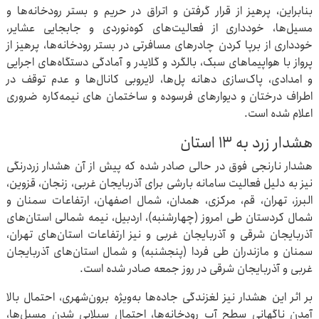
بنابراین، پرهیز از قرار گرفتن و اتراق در حریم و بستر رودخانه‌ها و
مسیل‌ها، خودداری از فعالیت‌های کوه‌نوردی و جابجایی عشایر،
خودداری از برپا کردن چادرهای مسافرتی در بستر رودخانه‌ها، پرهیز از
پرواز با هواپیماهای سبک، بالگرد و گلایدر و آمادگی دستگاه‌های اجرایی
و امدادی، پاک‌سازی دهانه پل‌ها، لایروبی کانال‌ها و عدم توقف در
اطراف درختان و دیوارهای فرسوده و ساختمان های نیمه‌کاره ضروری
اعلام شده است.
هشدار زرد به ۱۳ استان
هشدار نارنجی فوق در حالی صادر شده که پیش از آن هشدار زردرنگی
نیز به دلیل فعالیت سامانه بارشی برای آذربایجان غربی، زنجان، قزوین،
البرز، تهران، قم، مرکزی، همدان، شمال اصفهان، ارتفاعات سمنان و
شمال کردستان طی امروز (چهارشنبه)، اردبیل، نیمه شمالی استان‌های
آذربایجان شرقی و آذربایجان غربی و نیز ارتفاعات استان‌های تهران،
سمنان و مازندران طی فردا (پنجشنبه) و شمال استان‌های آذربایجان
غربی و آذربایجان شرقی در روز جمعه صادر شده است.
بر اثر این هشدار نیز لغزندگی جاده‌ها به‌ویژه برون‌شهری، احتمال بالا
آمدن ناگهانی سطح آب رودخانه‌ها، احتمال سیلابی شدن مسیل‌ها،