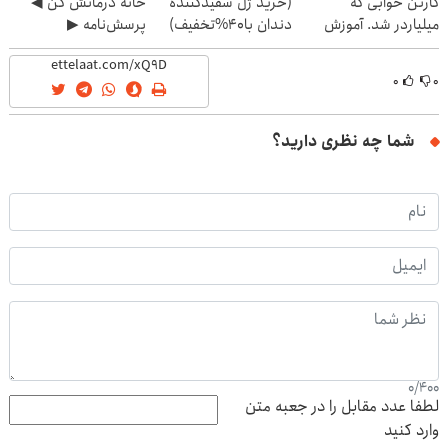
کارتن خوابی که
(خرید ژل سفیدکننده
خانه درمانش کن ◀
میلیاردر شد. آموزش
دندان با40%تخفیف)
پرسش‌نامه ▶
رایگان
۰
۰
شما چه نظری دارید؟
0
/
400
لطفا عدد مقابل را در جعبه متن
وارد کنید