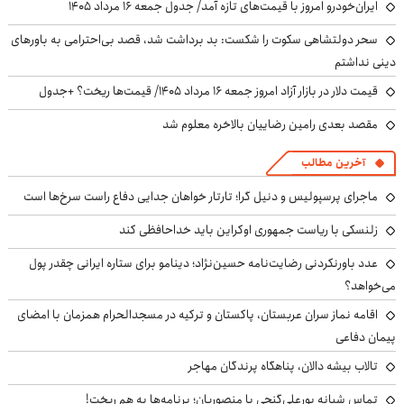
ایران‌خودرو امروز با قیمت‌های تازه آمد/ جدول جمعه ۱۶ مرداد ۱۴۰۵
سحر دولتشاهی سکوت را شکست: بد برداشت شد، قصد بی‌احترامی به باورهای
دینی نداشتم
قیمت دلار در بازار آزاد امروز جمعه ۱۶ مرداد ۱۴۰۵/ قیمت‌ها ریخت؟ +جدول
مقصد بعدی رامین رضاییان بالاخره معلوم شد
آخرین مطالب
ماجرای پرسپولیس و دنیل گرا؛ تارتار خواهان جدایی دفاع راست سرخ‌ها است
زلنسکی با ریاست جمهوری اوکراین باید خداحافظی کند
عدد باورنکردنی رضایت‌نامه حسین‌نژاد؛ دینامو برای ستاره ایرانی چقدر پول
می‌خواهد؟
اقامه نماز سران عربستان، پاکستان و ترکیه در مسجدالحرام همزمان با امضای
پیمان دفاعی
تالاب بیشه دالان، پناهگاه پرندگان مهاجر
تماس شبانه پورعلی‌گنجی با منصوریان؛ برنامه‌ها به هم ریخت!