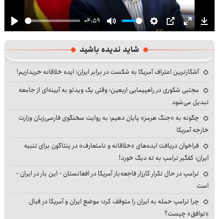
04:59
Play
Mute
Settings
PIP
Enter
Dow
fullscre
شاید ندیده باشید
آشکارترین اعتراف آمریکا به شکست در برابر ایران؛ ایده خلاقانه خریداریم!
مجتبی شکوری در راهپیمایی اربعین؛ وقتی یک ویدئو به آیینه‌ای از جامعه
تبدیل می‌شود
چگونه به «جنگ هرمز» پایان دهیم؛ به روایت سخنگوی فارسی‌زبان وزارت
خارجه آمریکا
فراخوان دریافت ایده‌های «خلاقانه و نامتعارف» در پنتاگون برای تنبیه
ایران؛ کفگیر ترامپ به ته دیگ خورد!
ترامپ در حال تکرار کارزار فاجعه‌بار آمریکا در افغانستان - این بار در ایران -
است
چرا ترامپ حمله به ایران را متوقف کرد؛ موضع ایران و آمریکا در قبال
«توافق» چیست؟