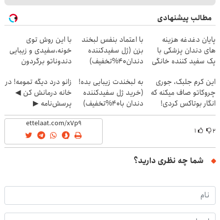
مطالب پیشنهادی
پایان دغدغه هزینه
با اعتماد بنفس لبخند
با این روش توی
های دندان پزشکی با
بزن (ژل سفیدکننده
خونه،سفیدی و زیبایی
پک سفید کننده خانگی
دندان40%تخفیف)
دندوناتو برگردون
(40%off)
این کرم جلبک، جوری
به لبخندت زیبایی بده!
زانو درد دیگه تمومه! در
چروکاتو صاف میکنه که
(خرید ژل سفیدکننده
خانه درمانش کن ◀
انگار بوتاکس کردی!
دندان با40%تخفیف)
پرسش‌نامه ▶
(تخفیف ویژه)
۱
۲
شما چه نظری دارید؟