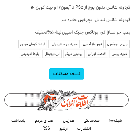
گردونه شانس بدون پوچ از PS5 تا آیفون17 و بیت کوین 🔥
گردونه شانس تبدیل، بچرخون جایزه ببر
بمب جوانساز! کرم بوتاکس جلبک اسپیرولینا50%تخفیف
بازرسی جرثقیل
فرم ساز آنلاین
خرید مواد شیمیایی
امداد کرمان موتور
خرید یوسی
اقتصاد ایرانی
بهترین بروکر
ارز دیجیتال
بلیط اتوبوس
نسخه دسکتاپ
شبکه۱۰۰
صدسالگی
هم‌زبان
صدای مردم
یادداشت
انتشارات
آرشیو
RSS