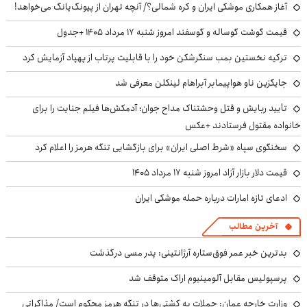
آغاز همکاری موشکی ایران و کره شمالی؟/ آنچه تهران از پیونگ‌یانگ می‌خواهد!
قیمت گوشت گوساله و گوسفند امروز شنبه ۱۷ مرداد ۱۴۰۵ +جدول
ترکیه نخستین بمب سنگرشکن خود را با قابلیت پرتاب از پهپاد آزمایش کرد
جایگزین ناو هواپیمابر آبراهام لینکلن معرفی شد
تأیید ربایش و قتل وحشتناک مداح جوان؛ آدمکش‌ها فیلم جنایت را برای
خانواده مقتول فرستادند +عکس
سخنگوی سپاه «شرط اصلی ایران» برای بازگشایی تنگه هرمز را اعلام کرد
قیمت دلار بازار آزاد امروز شنبه ۱۷ مرداد ۱۴۰۵
ادعای تازه امارات درباره حمله موشکی ایران
آخرین مطالب
بدترین خبر عمر فوق‌ستاره آرژانتینی: پدر مسی درگذشت
پرسپولیس مقابل آلومینیوم اراک متوقف شد
وزارت خارجه عمان: حملات به کشتی‌ها در تنگه هرمز محکوم است/ مذاکراتی