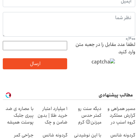
0
/
400
لطفا عدد مقابل را در جعبه متن
وارد کنید
ارسال
مطالب پیشنهادی
مسیر همراهی و
دیگه سنت رو
۱ میلیارد اعتبار
با عصاره ی ضد
گزارش عملکرد
کمتر حدس
خرید طلا | بدون
پیری جلبک
گروه اسنپ در
میزنن😉 کرم
ضامن و چک
پوستت همیشه
۱۴۰۴
ضدچروک گیاهی
جوونه!
گردونه شانس
با این نوشیدنی
گردونه شانس
جراحی کمر
👈🏻45%تخفیف