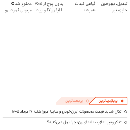
تبدیل، بچرخون
گیاهی کبدت
بدون پوچ از PS5
ممنوع شد⛔
جایزه ببر
همیشه
تا آیفون17 و بیت
میتونی کمرت رو
پرقدرته55%تخفیف
کوین 🔥
در منزل درمان
کنی! 👈🏻
پرسش‌نامه
پربازدیدترین
پربحث‌ترین
تکان شدید قیمت محصولات ایران‌خودرو و سایپا امروز شنبه ۱۷ مرداد ۱۴۰۵
تذکر رهبر انقلاب به انقلابیون؛ چرا عمل نمی‌کنید؟