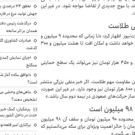
اند با موج جدیدی از تقاضا مواجه شود. در غیر این
تحقق ۱۲۴ درص
.
جهش تولید مرغ در فار
درگذشت رئیس دفتر ن
همدان بر اثر سانحه
مجتبی دیبا، کارشناس بازارهای مالی در گفت‌وگو با تجارت‌نیوز اظهار کرد: «تا زمانی که محدوده ۹ میلیون و
۱۰۰ هزار تومان برای طلا شکسته نشود، روند نزولی ادامه خواهد داشت و امکان افت تا هشت میلیون و ۳۰۰
گذشت
اجرای نمایش کمدی 
او افزود: «پیشتر گفته بودیم که محدوده هشت میلیون و ۴۵۰ هزار تومان نیز می‌تواند یک سطح حمایتی
سنگلج
«توافق مکه» آغاز ش
یون و ۱۰۰ هزار تومان نخستین مقاومت مهم طلاست. اگر خبر منفی بزرگی منتشر
است؟
شود و این سطح شکسته شود، امکان رشد تا ۹ میلیون و ۸۰۰ هزار تومان نیز وجود دارد. در غیر این صورت،
ماهی‌های وحشی می‌تو
ه‌ساز حرکت‌های صعودی در نیمه دوم سال باشد.»
تشخیص دهند؟
پزشکیان: کمک خبرنگ
حدت در داخل کشور بسی
این کارشناس بازارهای مالی گفت: «کف قیمت سکه در محدوده ۹۰ میلیون تومان و سقف آن ۹۸ میلیون
برکناری امیر قلعه‌ن
 دیبا افزود: «پیشتر سطح ۹۲ میلیون تومان را حائز اهمیت ویژه‌ای برای سکه می‌دانستیم که
ل می‌گیرد.»