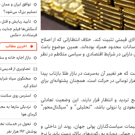
توافق ایران و عمان ب
تسلیم بزرگ می‌شود؟
تأیید ربایش و قتل 
آدمکش‌ها فیلم جنایت را
فرستادند +عکس
لای قیمتی تثبیت کند. خلاف انتظاراتی که از اصلاح
سانات محدود همراه بوده‌اند. همین موضوع باعث
آخرین مطالب
من دارایی در شرایط اقتصادی و سیاسی متلاطم در نظر
بازار اجاره خانه و 
تصاویری از قدیمی‌ت
ه هر تغییر آن به‌سرعت در بازار طلا بازتاب پیدا
سخنگوی سپاه شرایط 
کند. از سوی دیگر، اونس جهانی طلا که در کانال ۱۰۰ هزار تومانی در حرکت است، همچنان پشتوانه‌ای برای
اعلام کرد
استرس روی سلامت ب
ع تردید و انتظار قرار دارند. این وضعیت تعادلی
نزدیکی مارها به مح
عودی یا نزولی باشد، “تحلیلی” و “سیگنال‌محور”
گرمای هوا
تحول در خدمات تخص
میمات سیاست‌گذاران پولی جهان، روند ارز داخلی و
پوشش ۱۹۲ هزار نفر
هانی دوباره به رکوردهای بالاتر دست یابد یا نرخ