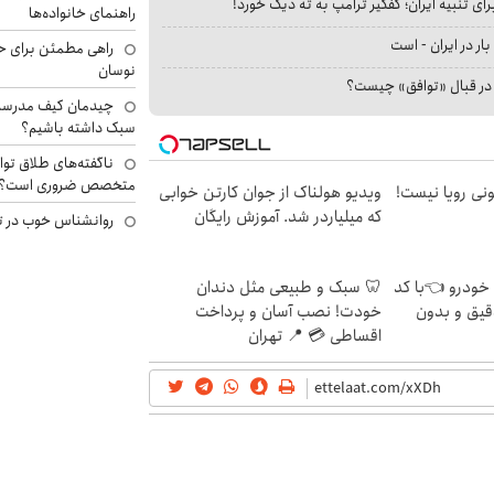
ای تنبیه ایران؛ کفگیر ترامپ به ته دیگ خورد!
راهنمای خانواده‌ها
بار در ایران - است
راهی مطمئن برای ح
نوسان
ا در قبال «توافق» چیست؟
چیدمان کیف مدرسه؛
سبک داشته باشیم؟
ناگفته‌های طلاق توا
متخصص ضروری است؟
هی 800 میلیونی رویا نیست!
ویدیو هولناک از جوان کارتن خوابی
که میلیاردر شد. آموزش رایگان
روانشناس خوب در ت
 خودرو 👈با کد
🦷 سبک و طبیعی مثل دندان
قیق و بدون
خودت! نصب آسان و پرداخت
اقساطی 💳 📍 تهران