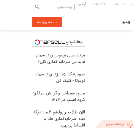
ی
یادداشت
انتشارات
آرشیو
ویدیو
نسخه روزنامه
مطالب پیشنهادی
میدونستی میتونی روی سهام
آدیداس سرمایه گذاری کنی؟
سرمایه گذاری ارزی روی سهام
تویوتا - کلیک کن
مسیر همراهی و گزارش عملکرد
گروه اسنپ در ۱۴۰۴
الان طلا بخر پولشو 4 ماه دیگه
بده! سرمایه‌گذاری طلا با
پربحث‌ترین
اقساط بی‌بهره