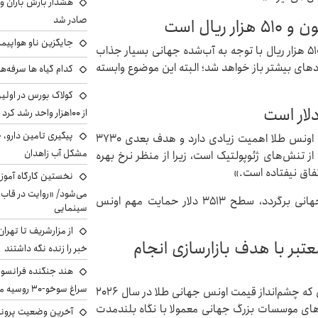
هشدار بارش باران و
صادر شد
جایگزین ناو هواپیما
دیبا درباره مظنه طلا نیز گفت: «محدوده ۳۸ میلیون و ۵۱۰ هزار ریال با توجه به آب‌شده جهانی بسیار جذاب
ی بیشتر باز خواهد شد؛ البته این موضوع وابسته
کدام گیاه ها سرفه‌ه
کولاک بورس در اول
از ۱۰۰هزار واحد رشد کرد
پیگیری تامین دارو، 
دیبا ادامه داد: «در بازار جهانی، محدوده ۳۶۰۰ دلار برای اونس طلا اهمیت زیادی دارد و هدف بعدی ۳۷۳۰
مشکل آب زاهدان
ز تنش‌های ژئوپولتیک است، زیرا از منظر نرخ بهره
تفاق نیفتاده است.»
نخستین کارگاه آموزش
می‌شود/ «روایت در قاب
این کارشناس بازارهای مالی افزود: «اگر قیمت طلای جهانی برگردد، سطح ۳۵۱۳ دلار حمایت مهم اونس
سینمایی
از مزارشریف تا تهران
بر با هدف بازارسازی انجام
خبر را زنده نگه داشتند
هند جنگنده فرانسوی ر
سراغ سوخو-30 روسیه می‌رود
دیبا با اشاره به پیش‌بینی موسساتی نظیر گلدمن ساکس که چشم‌انداز قیمت اونس جهانی طلا در سال ۲۰۲۶
حلیل‌های موسسات بزرگ جهانی معمولا با نگاه بلندمدت
آخرین وضعیت پروند