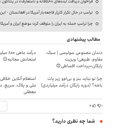
فراخوان دریافت ایده‌های «خلاقانه و نامتعارف» در پنتاگون بر
ترامپ در حال تکرار کارزار فاجعه‌بار آمریکا در افغانستان - این 
چرا ترامپ حمله به ایران را متوقف کرد؛ موضع ایران و آمریک
مطالب پیشنهادی
دندان مصنوعی سوئیسی | سبک،
درآمد ما
مقاوم، طبیعی! ویزیت
امتحانش مجانیه😉
رایگان+پرداخت اقساطی😍
چرا تو نباید بنز و بی‌ام‌و زیر پات
استعلام آنلاین خلافی
باشه؟ (دوره رایگان درآمد میلیاردی)
ملی و پلاک، سریع، د
معطلی
۲
۱
شما چه نظری دارید؟