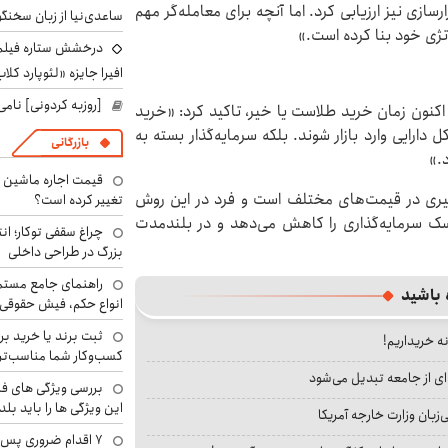
رسازی نیز ارزیابی کرد. اما آنچه برای معامله‌گر مهم
ساعدی‌نیا از زبان سخنگ
ژی خود بنا کرده است.»
درخشش ستاره فیلم ف
افیرا جایزه «لئوپارد کلاب
[روزبه کردونی] نامی
 اکنون زمان خرید طلاست یا خیر، تاکید کرد: «خرید
 دارایی وارد بازار شوند. بلکه سرمایه‌گذار بسته به
بازرگانی
د.»
ن‌گیری در قیمت‌های مختلف است و فرد در این روش
تغییر کرده است؟
سک سرمایه‌گذاری را کاهش می‌دهد و در بلندمدت
چراغ سقفی توکار؛ ان
بزرگ در طراحی داخلی
راهنمای جامع مستم
 باشید
انواع حکم، فیش حقوقی 
ثبت برند یا خرید برن
نه خریداریم!
کسب‌وکار شما مناسب‌ت
ای از جامعه تبدیل می‌شود
بررسی ویژگی های فن
این ویژگی ها را باید بلد
بان وزارت خارجه آمریکا
۷ اقدام ضروری پس 