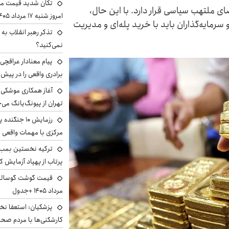
تکان شدید قیمت محص
ضای ملتهب سیاسی قرار دارد. با این حال،
امروز شنبه ۱۷ مرداد ۱۴۰۵
ایه‌گذاران باید با خرید پله‌ای و مدیریت
تذکر رهبر انقلاب به 
نمی‌کنید؟
پیام معنادار عراقچی:
برادری واقعی را در پیش 
آغاز همکاری موشکی ا
تهران از پیونگ‌یانگ می‌
رزمایش ۱۰ جن
مرکزی با مهمات واقعی
ترکیه نخستین بمب س
پرتاب از پهپاد آزمایش ک
مرداد ۱۴۰۵ +جدول
پزشکیان: استعفا نخوا
کارشکنی‌ها با مردم صح