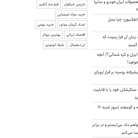
ولات ایران‌خودرو و سایپا
بازرسی جرثقیل
فرم ساز آنلاین
خرید مواد شیمیایی
انقلابیون؛ چرا عمل
امداد کرمان موتور
خرید یوسی
اقتصاد ایرانی
بهترین بروکر
 زمان آن فرا رسیده که
گیریم
ارز دیجیتال
بلیط اتوبوس
یران و کره شمالی؟/ آنچه
خواهد!
گنده پیشرفته روسیه بر فراز اروپای
نگرشکن خود را با قابلیت
رد
قیمت گوشت گوساله و گوسفند امروز شنبه ۱۷
هم داد؛ می‌ایستم و در برابر
بت می‌کنم