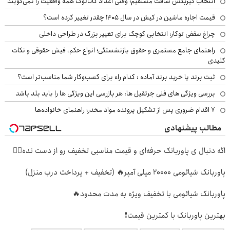
انتخاب گیربکس شافت مستقیم؛ وقتی اعداد کاتالوگ همه واقعیت را نمی‌گویند
قیمت اجاره ماشین در کیش در سال ۱۴۰۵ چقدر تغییر کرده است؟
چراغ سقفی توکار؛ انتخابی کوچک برای تغییر بزرگ در طراحی داخلی
راهنمای جامع مستمری و حقوق بازنشستگی؛ انواع حکم، فیش حقوقی و نکات
کلیدی
ثبت برند یا خرید برند آماده : کدام راه برای کسب‌وکار شما مناسب‌تر است؟
بررسی ویژگی های فنی جرثقیل ها: هر بازرسی این ویژگی ها را باید بلد باشد
۷ اقدام ضروری پس از تشکیل پرونده مواد مخدر؛ راهنمای خانواده‌ها
مطالب پیشنهادی
اگه دنبال ی پاوربانک حرفه‌ای و قیمت مناسبی تخفیف رو از دست نده👌🏻
پاوربانک شیائومی 2۰۰۰۰ میلی آمپر🔥 (تخفیف + پرداخت درب منزل)
پاوربانک شیائومی با تخفیف ویژه به مدت محدود🔥
بهترین پاوربانک با کمترین قیمت❗