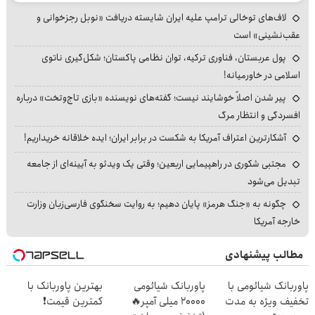
لاف‌های توخالی ترامپ علیه ایران شایسته دریافت «نوبل رجزخوانی و
عقب‌نشینی» است
پول عربستان، فناوری ترکیه، توان نظامی پاکستان؛ شکل‌گیری ناتوی
اسلامی در خاورمیانه!
پیر شدن اصلاً خوشایند نیست؛ گفته‌های نویسنده «بازی تاج‌وتخت» درباره
افسردگی و انتظار مرگ
آشکارترین اعتراف آمریکا به شکست در برابر ایران؛ ایده خلاقانه خریداریم!
مجتبی شکوری در راهپیمایی اربعین؛ وقتی یک ویدئو به آیینه‌ای از جامعه
تبدیل می‌شود
چگونه به «جنگ هرمز» پایان دهیم؛ به روایت سخنگوی فارسی‌زبان وزارت
خارجه آمریکا
مطالب پیشنهادی
پاوربانک شیائومی با
پاوربانک شیائومی
بهترین پاوربانک با
تخفیف ویژه به مدت
2۰۰۰۰ میلی آمپر🔥
کمترین قیمت❗