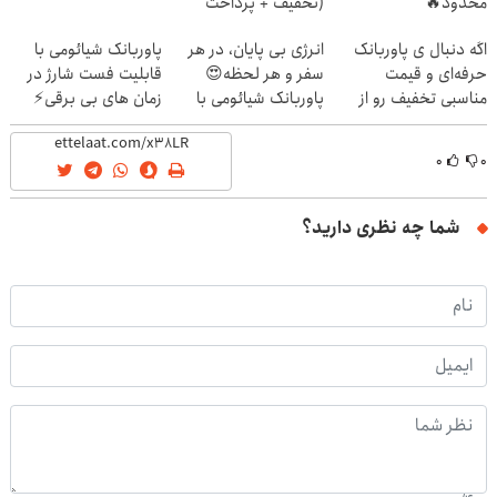
محدود🔥
(تخفیف + پرداخت
درب منزل)
اگه دنبال ی پاوربانک
انرژی بی پایان، در هر
پاوربانک شیائومی با
حرفه‌ای و قیمت
سفر و هر لحظه😍
قابلیت فست شارژ در
مناسبی تخفیف رو از
پاوربانک شیائومی با
زمان های بی برقی⚡
دست نده👌🏻
تخفیف ویژه🔥
۰
۰
شما چه نظری دارید؟