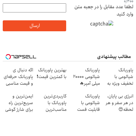
0
/
400
لطفا عدد مقابل را در جعبه متن
وارد کنید
ارسال
مطالب پیشنهادی
پاوربانک
پاوربانک
بهترین پاوربانک
اگه دنبال ی
شیائومی با
شیائومی 2۰۰۰۰
با کمترین قیمت❗
پاوربانک حرفه‌ای
تخفیف ویژه به
میلی آمپر🔥
و قیمت مناسبی
مدت محدود🔥
(تخفیف +
تخفیف رو از
انرژی بی پایان،
پاوربانک
کاربردی‌ترین
ایمن‌ترین و
پرداخت درب
دست نده👌🏻
در هر سفر و هر
شیائومی با
پاوربانک با
سریع‌ترین راه
منزل)
لحظه😍
قابلیت فست
مناسب‌ترین
برای شارژ گوشی
پاوربانک
شارژ در زمان های
قیمت❗
😍👌🏻
شیائومی با
بی برقی⚡
تخفیف ویژه🔥