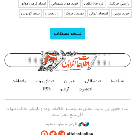
بازرسی جرثقیل
فرم ساز آنلاین
خرید مواد شیمیایی
امداد کرمان موتور
خرید یوسی
اقتصاد ایرانی
بهترین بروکر
ارز دیجیتال
بلیط اتوبوس
نسخه دسکتاپ
شبکه۱۰۰
صدسالگی
هم‌زبان
صدای مردم
یادداشت
انتشارات
آرشیو
RSS
تمام حقوق این سایت متعلق به موسسه اطلاعات بوده و بازنشر مطالب تنها با
ذکر منبع مجاز است.
طراحی و تولید: نستوه