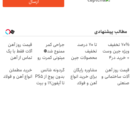
ارسال
مطالب پیشنهادی
70% تخفیف
تا 70 درصد
جراحی کمر
قیمت روز آهن
ویژه جین وست
تخفیف
ممنوع شد⛔
آلات فقط با یک
+ خرید در4
محصولات جین
میتونی کمرت رو
تماس از آهن
قسطه
وست + خرید در
در منزل درمان
پرایس
قیمت روز آهن
مشاوره رایگان
گردونه شانس
خرید مطمئن
4 قسط
کنی! 👈🏻
آلات ساختمانی و
برای خرید انواع
بدون پوچ از PS5
انواع آهن و فولاد
پرسش‌نامه
صنعتی
آهن و فولاد
تا آیفون17 و بیت
کوین 🔥