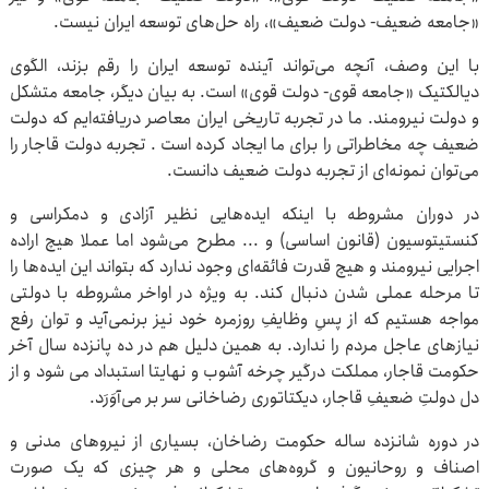
«جامعه ضعیف- دولت ضعیف»، راه حل‌های توسعه ایران نیست.
با این وصف، آنچه می‌تواند آینده توسعه ایران را رقم بزند، الگوی
دیالکتیک «جامعه قوی- دولت قوی» است. به بیان دیگر، جامعه متشکل
و دولت نیرومند. ما در تجربه تاریخی ایران معاصر دریافته‌ایم که دولت
ضعیف چه مخاطراتی را برای ما ایجاد کرده است . تجربه دولت قاجار را
می‌توان نمونه‌ای از تجربه دولت ضعیف دانست.
در دوران مشروطه با اینکه ایده‌هایی نظیر آزادی و دمکراسی و
کنستیتوسیون (قانون اساسی) و ... مطرح می‌شود اما عملا هیچ اراده
اجرایی نیرومند و هیچ قدرت فائقه‌ای وجود ندارد که بتواند این ایده‌ها را
تا مرحله عملی شدن دنبال کند. به ویژه در اواخر مشروطه با دولتی
مواجه هستیم که از پسِ وظایفِ روزمره خود نیز برنمی‌آید و توان رفع
نیازهای عاجل مردم را ندارد. به همین دلیل هم در ده پانزده سال آخر
حکومت قاجار، مملکت درگیر چرخه آشوب و نهایتا استبداد می شود و از
دل دولتِ ضعیفِ قاجار، دیکتاتوری رضاخانی سر بر می‌آوَرَد.
در دوره شانزده ساله حکومت رضاخان، بسیاری از نیروهای مدنی و
اصناف و روحانیون و گروه‌های محلی و هر چیزی که یک صورت