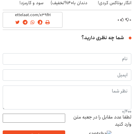
انگار بوتاکس کردی!
دندان با40%تخفیف)
سود و کارمزد!
(تخفیف ویژه)
۰
۰
شما چه نظری دارید؟
0
/
400
لطفا عدد مقابل را در جعبه متن
وارد کنید