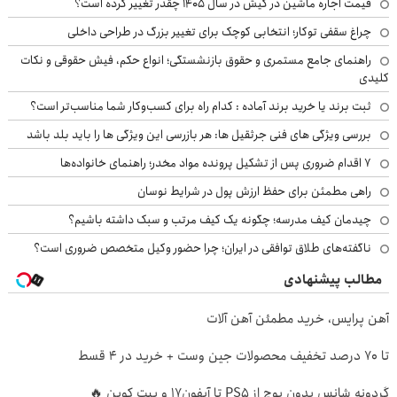
قیمت اجاره ماشین در کیش در سال ۱۴۰۵ چقدر تغییر کرده است؟
چراغ سقفی توکار؛ انتخابی کوچک برای تغییر بزرگ در طراحی داخلی
راهنمای جامع مستمری و حقوق بازنشستگی؛ انواع حکم، فیش حقوقی و نکات
کلیدی
ثبت برند یا خرید برند آماده : کدام راه برای کسب‌وکار شما مناسب‌تر است؟
بررسی ویژگی های فنی جرثقیل ها: هر بازرسی این ویژگی ها را باید بلد باشد
۷ اقدام ضروری پس از تشکیل پرونده مواد مخدر؛ راهنمای خانواده‌ها
راهی مطمئن برای حفظ ارزش پول در شرایط نوسان
چیدمان کیف مدرسه؛ چگونه یک کیف مرتب و سبک داشته باشیم؟
ناگفته‌های طلاق توافقی در ایران؛ چرا حضور وکیل متخصص ضروری است؟
مطالب پیشنهادی
آهن پرایس، خرید مطمئن آهن آلات
تا 70 درصد تخفیف محصولات جین وست + خرید در 4 قسط
گردونه شانس بدون پوچ از PS5 تا آیفون17 و بیت کوین 🔥