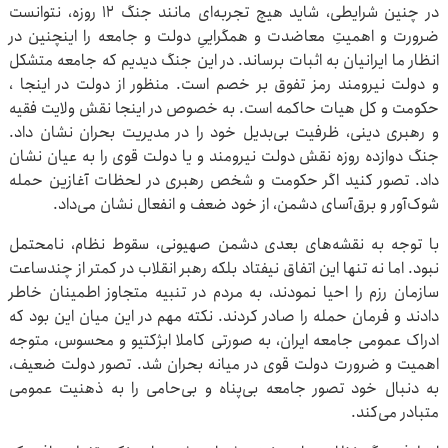
در چنین شرایطی، شاید هیچ تجربه‌ای مانند جنگ ۱۲ روزه، نتوانست
ضرورت و اهمیتِ معاضدت و همگراییِ دولت و جامعه را اینچنین در
انظار ما ایرانیان به اثبات برساند. در این جنگ دیدیم که جامعه متشکل
و دولت نیرومند رمز تفوق بر خصم است. منظور از دولت در اینجا ،
حکومت و کل هیات حاکمه است. به خصوص در اینجا نقش ولایت فقیه
و رهبری دینی، ظرفیت بی‌بدیل خود را در مدیریت بحران نشان داد.
جنگ دوازده روزه نقش دولت نیرومند و یا دولت قوی را به عیان نشان
داد. تصور کنید اگر حکومت و شخص رهبری در لحظات آغازین حمله
شوک‌آور و برق‌آسای دشمن، از خود ضعف و انفعال نشان می‌داد.
با توجه به نقشه‌های بعدی دشمن صهیونی، سقوط نظام، نامحتمل
نبود. اما نه تنها این اتفاق نیفتاد بلکه رهبر انقلاب در کمتر از چندساعت
سازمان رزم را احیا نمودند، به مردم در تنبیه متجاوز اطمینان خاطر
دادند و فرمان حمله را صادر کردند. نکته مهم در این میان این بود که
ادراک عمومی جامعه ایران، به صورتی کاملا ابژکتیو و محسوس، متوجه
اهمیت و ضرورت دولت قوی در میانه بحران شد. تصور دولت ضعیف،
به دنبال خود تصور جامعه بی‌پناه و بی‌حامی را به ذهنیت عمومی
متبادر می‌کند.