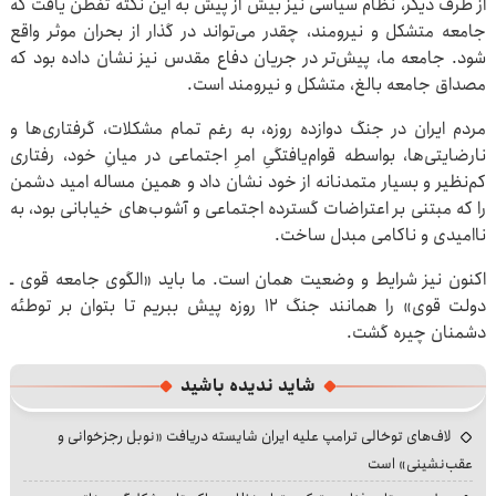
از طرف دیگر، نظام سیاسی نیز بیش از پیش به این نکته تفطن یافت که
جامعه متشکل و نیرومند، چقدر می‌تواند در گذار از بحران موثر واقع
شود. جامعه ما، پیش‌تر در جریان دفاع مقدس نیز نشان داده بود که
مصداق جامعه بالغ، متشکل و نیرومند است.
مردم ایران در جنگ دوازده روزه، به رغم تمام مشکلات، گرفتاری‌ها و
نارضایتی‌ها، بواسطه قوام‌یافتگیِ امرِ اجتماعی در میانِ خود، رفتاری
کم‌نظیر و بسیار متمدنانه از خود نشان داد و همین مساله امید دشمن
را که مبتنی بر اعتراضات گسترده اجتماعی و آشوب‌های خیابانی بود، به
ناامیدی و ناکامی مبدل ساخت.
اکنون نیز شرایط و وضعیت همان است. ما باید «الگوی جامعه قوی ـ
دولت قوی» را همانند جنگ ۱۲ روزه پیش ببریم تا بتوان بر توطئه
دشمنان چیره گشت.
شاید ندیده باشید
لاف‌های توخالی ترامپ علیه ایران شایسته دریافت «نوبل رجزخوانی و
عقب‌نشینی» است