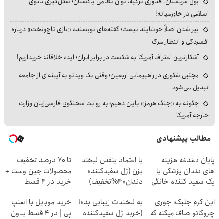
پول عربستان، فناوری ترکیه، توان نظامی پاکستان؛ شکل‌گیری ناتوی
اسلامی در خاورمیانه!
پیر شدن اصلاً خوشایند نیست؛ گفته‌های نویسنده «بازی تاج‌وتخت» درباره
افسردگی و انتظار مرگ
آشکارترین اعتراف آمریکا به شکست در برابر ایران؛ ایده خلاقانه خریداریم!
مجتبی شکوری در راهپیمایی اربعین؛ وقتی یک ویدئو به آیینه‌ای از جامعه
تبدیل می‌شود
چگونه به «جنگ هرمز» پایان دهیم؛ به روایت سخنگوی فارسی‌زبان وزارت
خارجه آمریکا
مطالب پیشنهادی
پایان دغدغه هزینه
با اعتماد بنفس لبخند
تا 70 درصد تخفیف
های دندان پزشکی با
بزن (ژل سفیدکننده
محصولات جین وست +
پک سفید کننده خانگی
دندان40%تخفیف)
خرید در 4 قسط
این کرم جلبک، جوری
به لبخندت زیبایی بده!
خرید موبایل با اسنپ
چروکاتو صاف میکنه که
(خرید ژل سفیدکننده
پی | در ۴ قسط بدون