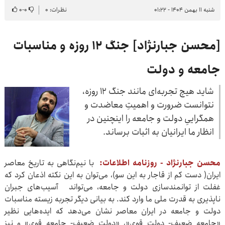
شنبه ۱۱ بهمن ۱۴۰۴ - ۰۱:۲۲
نظرات: ۰
۰
-
۰
[محسن جبارنژاد] جنگ ۱۲ روزه و مناسبات
جامعه و دولت
شاید هیچ تجربه‌ای مانند جنگ ۱۲ روزه،
نتوانست ضرورت و اهمیتِ معاضدت و
همگراییِ دولت و جامعه را اینچنین در
انظار ما ایرانیان به اثبات برساند.
محسن جبارنژاد - روزنامه اطلاعات:
با نیم‌نگاهی به تاریخ معاصر
ایران( دست کم از قاجار به این سو)، می‌توان به این نکته اذعان کرد که
غفلت از توانمندسازی دولت و جامعه، می‌تواند آسیب‌های جبران
ناپذیری به قدرت ملی ما وارد کند. به بیانی دیگر تجربه زیسته مناسبات
دولت و جامعه در ایران معاصر نشان می‌دهد که ایده‌هایی نظیر
«جامعه ضعیف- دولت قوی«، «دولت ضعیف- جامعه قوی» و نیز