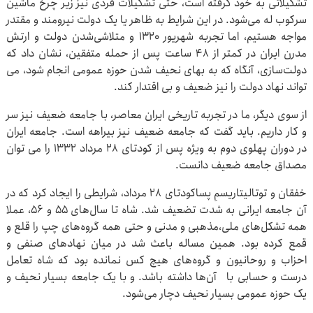
تشکیلاتی به خود گرفته است، حتی تشکیلات فردی نیز زیر چرخ‌ ماشین
سرکوب له می‌شود. در این شرایط به ظاهر یا یک دولت نیرومند و مقتدر
مواجه هستیم، اما تجربه شهریور ۱۳۲۰ و متلاشی‌شدن دولت و ارتش
مدرن ایران در کمتر از ۴۸ ساعت پس از حمله متفقین، نشان داد که
دولت‌سازی، آنگاه که به بهای نحیف شدن حوزه عمومی انجام شود، می
تواند نهاد دولت را نیز ضعیف و بی اقتدار کند.
از سوی دیگر، ما در تجربه تاریخی ایران معاصر، با جامعه ضعیف نیز سر
و کار داریم. باید گفت که جامعه ضعیف نیز بیراهه است. جامعه ایران
در دوران پهلوی دوم به ویژه پس از کودتای ۲۸ مرداد ۱۳۳۲ را می توان
مصداق جامعه ضعیف دانست.
خفقان و توتالیتاریسمِ پساکودتای ۲۸ مرداد، شرایطی را ایجاد کرد که در
آن جامعه ایرانی به شدت تضعیف شد. شاه تا سال‌های ۵۵ و ۵۶، عملا
همه تشکل‌های ملی،مذهبی و مدنی و حتی همه گروه‌های چپ را قلع و
قمع کرده بود. همین مساله باعث شد در میان نهادهای صنفی و
احزاب و روحانیون و گروه‌های هیچ کس نمانده بود که شاه تعامل
درست و حسابی با آن‌ها داشته باشد. و با یک جامعه بسیار نحیف و
یک حوزه عمومی بسیار نحیف دچار می‌شود.