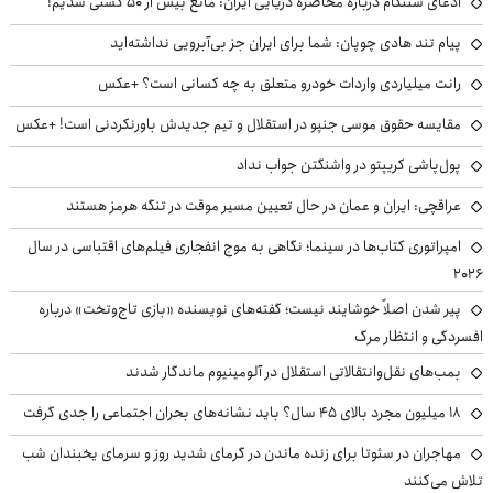
ادعای سنتکام درباره محاصره دریایی ایران: مانع بیش از ۵۰ کشتی شدیم!
پیام تند هادی چوپان: شما برای ایران جز بی‌آبرویی نداشته‌اید
رانت میلیاردی واردات خودرو متعلق به چه کسانی است؟ +عکس
مقایسه حقوق موسی جنپو در استقلال و تیم جدیدش باورنکردنی است! +عکس
پول‌پاشی کریپتو در واشنگتن جواب نداد
عراقچی: ایران و عمان در حال تعیین مسیر موقت در تنگه هرمز هستند
امپراتوری کتاب‌ها در سینما؛ نگاهی به موج انفجاری فیلم‌های اقتباسی در سال
۲۰۲۶
پیر شدن اصلاً خوشایند نیست؛ گفته‌های نویسنده «بازی تاج‌وتخت» درباره
افسردگی و انتظار مرگ
بمب‌های نقل‌وانتقالاتی استقلال در آلومینیوم ماندگار شدند
۱۸ میلیون مجرد بالای ۴۵ سال؟ باید نشانه‌های بحران اجتماعی را جدی گرفت
مهاجران در سئوتا برای زنده ماندن در گرمای شدید روز و سرمای یخبندان شب
تلاش می‌کنند