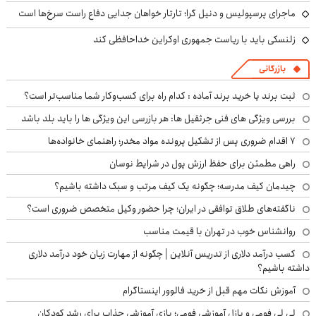
ماجرای پرسپولیس و دنیل گرا؛ تارتار خواهان جدایی دفاع راست سرخ‌ها است
زلنسکی باید با ریاست جمهوری اوکراین خداحافظی کند
بازرگانی
ثبت برند یا خرید برند آماده : کدام راه برای کسب‌وکار شما مناسب‌تر است؟
بررسی ویژگی های فنی جرثقیل ها: هر بازرسی این ویژگی ها را باید بلد باشد
۷ اقدام ضروری پس از تشکیل پرونده مواد مخدر؛ راهنمای خانواده‌ها
راهی مطمئن برای حفظ ارزش پول در شرایط نوسان
چیدمان کیف مدرسه؛ چگونه یک کیف مرتب و سبک داشته باشیم؟
ناگفته‌های طلاق توافقی در ایران؛ چرا حضور وکیل متخصص ضروری است؟
روانشناس خوب در تهران با قیمت مناسب
کسب درآمد دلاری از تدریس آنلاین | چگونه از مهارت زبان خود درآمد دلاری
داشته باشیم؟
آموزش نکات مهم قبل از خرید فالوور اینستاگرام
لی لی فومی و پازل آموزشی فومی؛ بازی آموزشی جذاب برای رشد کودکان