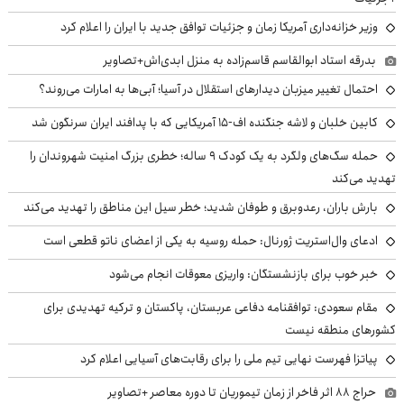
وزیر خزانه‌داری آمریکا زمان و جزئیات توافق جدید با ایران را اعلام کرد
بدرقه استاد ابوالقاسم قاسم‌زاده به منزل ابدی‌اش+تصاویر
احتمال تغییر میزبان دیدارهای استقلال در آسیا؛ آبی‌ها به امارات می‌روند؟
کابین خلبان و لاشه جنگنده اف-۱۵ آمریکایی که با پدافند ایران سرنگون شد
حمله سگ‌های ولگرد به یک کودک ۹ ساله؛ خطری بزرگ امنیت شهروندان را
تهدید می‌کند
بارش باران، رعدوبرق و طوفان شدید؛ خطر سیل این مناطق را تهدید می‌کند
ادعای وال‌استریت ژورنال: حمله روسیه به یکی از اعضای ناتو قطعی است
خبر خوب برای بازنشستگان: واریزی معوقات انجام می‌شود
مقام سعودی: توافقنامه دفاعی عربستان، پاکستان و ترکیه تهدیدی برای
کشورهای منطقه نیست
پیاتزا فهرست نهایی تیم ملی را برای رقابت‌های آسیایی اعلام کرد
حراج ۸۸ اثر فاخر از زمان تیموریان تا دوره معاصر +تصاویر