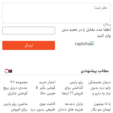
0
/
400
لطفا عدد مقابل را در جعبه متن
وارد کنید
ارسال
مطالب پیشنهادی
درمان همیشگی
پژو پارس
اعتبار خرید
مجموعه 47
زانو درد بدون
گذاشتی برای
گوشی بگیر 📱
عددی دریل پیچ
نیاز به دارو و
فروش؟؟ اینجا
همین حالا
گوشتی شارژی
جراحی!
راحت بفروشش
درخواست اعتبار
(تخفیف به مدت
با 10 میلیون
پایان دغدغه
کاشت موی
ماشین پژو پارس
(پرسش‌نامه رو پر
بده 🎯
محدود)
تومان مو بکار
هزینه های دندان
طبیعی بدون درد
برای فروش
کن)