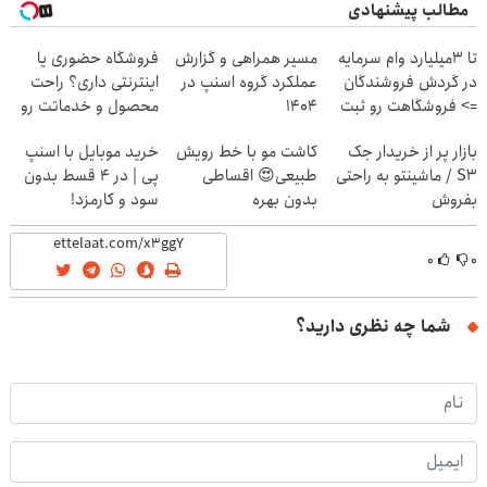
مطالب پیشنهادی
تا 3میلیارد وام سرمایه
مسیر همراهی و گزارش
فروشگاه حضوری یا
در گردش فروشندگان
عملکرد گروه اسنپ در
اینترنتی داری؟ راحت
=> فروشگاهت رو ثبت
۱۴۰۴
محصول و خدماتت رو
کن
بفروش
بازار پر از خریدار جک
کاشت مو با خط رویش
خرید موبایل با اسنپ
S3 / ماشینتو به راحتی
طبیعی😍 اقساطی
پی | در ۴ قسط بدون
بفروش
بدون بهره
سود و کارمزد!
۰
۰
شما چه نظری دارید؟