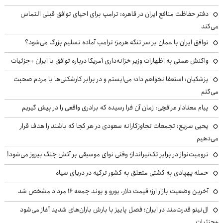
دفتر حفاظت منافع ایران در قاهره: ترامپ برای احیای توافق قبلی التماس
می‌کند
توافق ایران با عمان بر سر تنگه هرمز؛ ترامپ آماده تسلیم بزرگ می‌شود؟
واکنش همتی به اظهارات وزیر خزانه‌داری آمریکا درباره توافق با ایران +جزئیات
پزشکیان: استعفا نخواهم داد؛ می‌ایستم و در برابر کارشکنی‌ها با مردم صحبت
می‌کنم
پیام معنادار عراقچی: زمان آن فرا رسیده که برادری واقعی را در پیش گیریم
یحیی سریع: تجمعات تجاوزکارانه سعودی در هر کجا که باشند را هدف قرار
می‌دهیم
ترومپت‌نواز در برابر تک‌تیرانداز؛ وقتی نوای موسیقی بر آتش جنگ پیروز می‌شود!
حمله پهپادی به کشتی متعلق به کشور ترکیه در دریای سیاه
آخرین وضعیت بازار ارز؛ قیمت دلار، یورو و پوند جمعه ۱۶ مرداد مشخص شد
ال‌نینو قدرت‌مند در ایران؛ فصل پاییز با بارش باران‌های شدید آغاز می‌شود
+جزئیات