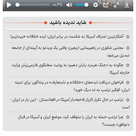
00:35
Play
Mute
Settings
PIP
Enter
Dow
fullscre
شاید ندیده باشید
آشکارترین اعتراف آمریکا به شکست در برابر ایران؛ ایده خلاقانه خریداریم!
مجتبی شکوری در راهپیمایی اربعین؛ وقتی یک ویدئو به آیینه‌ای از جامعه
تبدیل می‌شود
چگونه به «جنگ هرمز» پایان دهیم؛ به روایت سخنگوی فارسی‌زبان وزارت
خارجه آمریکا
فراخوان دریافت ایده‌های «خلاقانه و نامتعارف» در پنتاگون برای تنبیه
ایران؛ کفگیر ترامپ به ته دیگ خورد!
ترامپ در حال تکرار کارزار فاجعه‌بار آمریکا در افغانستان - این بار در ایران -
است
چرا ترامپ حمله به ایران را متوقف کرد؛ موضع ایران و آمریکا در قبال
«توافق» چیست؟