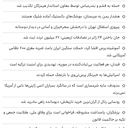
حمله به قشم و بندرعباس توسط معاون استاندار هرمزگان تکذیب شد
هشدار یمن به عربستان: موشک‌های بالستیک آماده شلیک هستند
پیروزی استقلال تهران با درخشش سحرخیزان و آسانی در دیدار دوستانه
جان باختن ۲۴ زائر در تصادفات اربعینی؛ ۶۷ میلیون تردد ثبت شد
آسوشیتدپرس افشا کرد: حملات سنگین ایران باعث ضربه مغزی ۷۰۰ نظامی
آمریکایی شد
فیدان: هر فعالیت بی‌ثبات‌کننده در سوریه، تهدیدی برای امنیت ترکیه است
اسرائیلی‌ها به خبرنگار پرس‌تی‌وی با نارنجک حمله کردند
مدودف: مایه شرمساری است که در سالگرد بمباران اتمی ژاپنی‌ها نامی از آمریکا
نمی‌برند
رونمایی رئال از گران‌ترین خرید تاریخش؛ دیومانده راهی مادرید شد
پزشکیان: پاسداشت مشروطه، فراخوانی است برای وفاق ملی، عقلانیت جمعی و
تکیه بر حاکمیت قانون