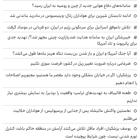
سامانه‌های دفاع هوایی جدید از چین و روسیه به ایران رسید؟
ادامه تابستان شیرین برای هواداران رئال؛ وینیسیوس در مادرید ماندنی شد
تلاش ناموفق اسرائیل برای سرنگونی رژیم در ایران، دو قربانی در موساد گرفت
خیبرشکن ایران به سامانه هدایت ضدپارازیت چینی مجهز شد؟/ تهدید جدی
برای پاتریوت و تاد آمریکا
آیا جنگ آمریکا و ایران و باز شدن بن‌بست تنگه هرمز ماه‌ها طول می‌کشد؟
ضرغامی درباره ضرورت تغییر ریل در کشور: فرصت سوزی نکنیم
پزشکیان: اگر در خیابان مشکلی وجود دارد مقصر ما هستیم؛ مجبوریم اصلاحات
را انجام دهیم
طعنه قالیباف به تهدیدهای ترامپ: واقعیت را بپذیر/ به نمایش بیشتری نیاز
نداریم
نخستین واکنش عالیشاه پس از جدایی از پرسپولیس: از هواداران حلالیت
می‌طلبم
یوسف پزشکیان: افراد عاقل تلاش می‌کنند آرامش در منطقه حاکم باشد؛ کنترل
تورم شدنی نیست، چون شرایط پیچیده است