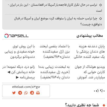
ترامپ در حال تکرار کارزار فاجعه‌بار آمریکا در افغانستان - این بار در ایران -
است
چرا ترامپ حمله به ایران را متوقف کرد؛ موضع ایران و آمریکا در قبال
«توافق» چیست؟
مطالب پیشنهادی
پایان دغدغه هزینه
با اعتماد بنفس لبخند
با این روش توی
های دندان پزشکی با
بزن (ژل سفیدکننده
خونه،سفیدی و زیبایی
پک سفید کننده خانگی
دندان40%تخفیف)
دندوناتو برگردون
(40%off)
ویدیو هولناک از جوان
به لبخندت زیبایی بده!
زانو درد دیگه تمومه! در
کارتن خوابی که
(خرید ژل سفیدکننده
خانه درمانش کن ◀
میلیاردر شد. آموزش
دندان با40%تخفیف)
پرسش‌نامه ▶
رایگان
۰
۰
شما چه نظری دارید؟