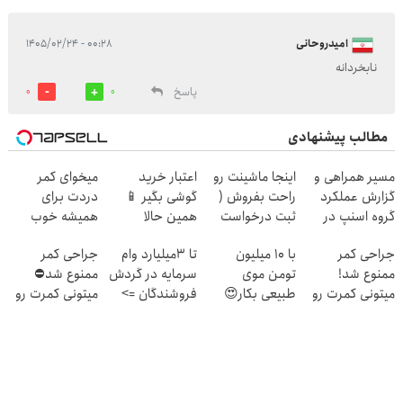
امیدروحانی
۰۰:۲۸ - ۱۴۰۵/۰۲/۲۴
نابخردانه
پاسخ
0
0
مطالب پیشنهادی
مسیر همراهی و
اینجا ماشینت رو
اعتبار خرید
میخوای کمر
گزارش عملکرد
راحت بفروش (
گوشی بگیر 📱
دردت برای
گروه اسنپ در
ثبت درخواست
همین حالا
همیشه خوب
۱۴۰۴
فروش)
درخواست اعتبار
شه؟ ◀
جراحی کمر
با 10 میلیون
تا 3میلیارد وام
جراحی کمر
بده 🎯
پرسش‌نامه رو پر
ممنوع شد!
تومن موی
سرمایه در گردش
ممنوع شد⛔
کن!
میتونی کمرت رو
طبیعی بکار😍
فروشندگان =>
میتونی کمرت رو
در منزل درمان
فروشگاهت رو
در منزل درمان
کنی!
ثبت کن
کنی! 👈🏻
((پرسش‌نامه))
پرسش‌نامه