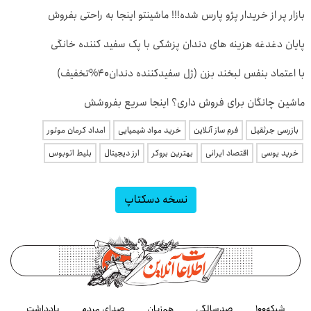
بازار پر از خریدار پژو پارس شده!!! ماشینتو اینجا به راحتی بفروش
پایان دغدغه هزینه های دندان پزشکی با پک سفید کننده خانگی
با اعتماد بنفس لبخند بزن (ژل سفیدکننده دندان40%تخفیف)
ماشین چانگان برای فروش داری؟ اینجا سریع بفروشش
بازرسی جرثقیل
فرم ساز آنلاین
خرید مواد شیمیایی
امداد کرمان موتور
خرید یوسی
اقتصاد ایرانی
بهترین بروکر
ارز دیجیتال
بلیط اتوبوس
نسخه دسکتاپ
شبکه۱۰۰
صدسالگی
هم‌زبان
صدای مردم
یادداشت