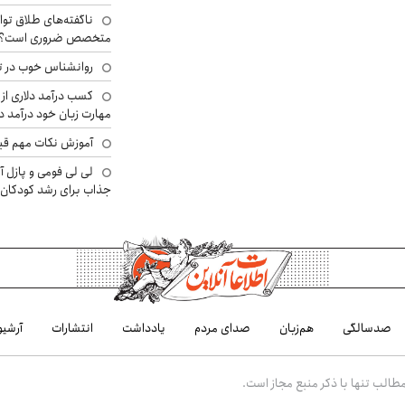
ناگفته‌های طلاق توا
متخصص ضروری است؟
روانشناس خوب در ت
کسب درآمد دلاری از 
مهارت زبان خود درآمد د
آموزش نکات مهم قبل 
لی لی فومی و پازل آ
جذاب برای رشد کودکان
صدسالگی
هم‌زبان
صدای مردم
یادداشت
انتشارات
آرشیو
الب تنها با ذکر منبع مجاز است.