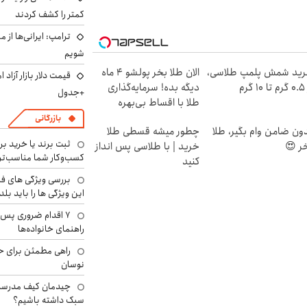
کمتر را کشف کردند
ترامپ: ایرانی‌ها از 
شویم
ید شمش پلمپ طلاسی،
الان طلا بخر پولشو 4 ماه
۱ گرم
دیگه بده! سرمایه‌گذاری
+جدول
طلا با اقساط بی‌بهره
بازرگانی
ون ضامن وام بگیر، طلا
چطور میشه قسطی طلا
ثبت برند یا خرید برن
ر 😍
خرید | با طلاسی پس انداز
کسب‌وکار شما مناسب‌ت
کنید
بررسی ویژگی های فن
این ویژگی ها را باید بلد
۷ اقدام ضروری پس 
راهنمای خانواده‌ها
راهی مطمئن برای ح
نوسان
چیدمان کیف مدرسه؛
سبک داشته باشیم؟