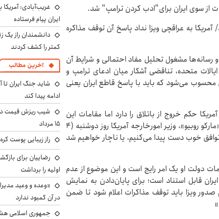
غریب‌آبادی: آمریکا 
ت از سوی ایران برای"ادب کردن ترامپ" شد.
ایران پیام فرستاده
 آمریکا به عراقچی ویزا نداد پاسخ آن توقف مذاکره
دانشمندان راز یک زن
کمتر را کشف کردند
د و رسانه‌ها مشغول تحلیل مفاد احتمالی و شرایط آن
آخرین مطالب
یالات متحده، تناقضی آشکار میان ادعای ترامپ و
سوب می‌شود که باید با پاسخ قاطع ایران یعنی
شاید جنگ ایران تا 
ادامه پیدا کند
شیب ریزش قیمت دلار
ریکا حکم خروج از باتلاق را دارد اما مقامات این
۱۵ مرداد
کشور در همین حال نیز دست از رجزخوانی برنمی‌دارند؛ «مارکو روبیو»، وزیر امورخارجه آمریکا روز دوشنبه (۴
 به یک توافق خوب دست پیدا می‌کنیم، یا ناچار خواهیم شد
راز زیبایی پوست کره‌
رضاییان برای بازگش
ات دولت او یک امر رایج است و این موضوع از عدم
اولیه را برداشت
یران قابل استناد است؛ برای پایان‌دادن به نمایش
«وعده و وعید مدیرا
 صدور ویزا باید توقف مذاکرات اعلام شود تا ضمن
در آن کمبود ندارد
»
جمهوری اسلامی هشد