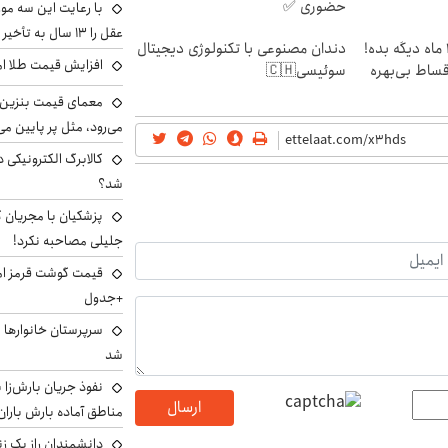
حضوری ✅
با رعایت این سه مور
عقل را ۱۳ سال به تأخیر بیندازید
الان طلا بخر پولشو 4 ماه دیگه بده!
دندان مصنوعی با تکنولوژی دیجیتال
افزایش قیمت طلا امروز پنجش
اقساط بی‌بهره
سوئیسی🇨🇭
معمای قیمت بنزین د
می‌رود، مثل پر پایین می‌
کالابرگ الکترونیکی 
شد؟
پزشکیان با مجریان 
جلیلی مصاحبه نکرد!
+جدول
سرپرستان خانوارها ب
شد
نفوذ جریان بارش‌زا ب
ارسال
مناطق آماده بارش باران
دانشمندان راز یک زن