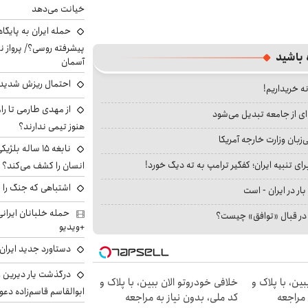
خیانت می‌دهد
حمله ایران به پایگاه
پیشرفته روسی؟/ پرواز ن
 باشید
آسمان
احتمال ریزش شدید 
نه خریداریم!
از مهدی طارمی تا را
ای از جامعه تبدیل می‌شود
هنوز تیمی ندارند؟
بان وزارت خارجه آمریکا
نابغه ۱۵ ساله 
ای تنبیه ایران؛ کفگیر ترامپ به ته دیگ خورد!
انسان را کشف می‌کند؟
اشتباهی که جنگ را 
بار در ایران - است
ا در قبال «توافق» چیست؟
+ویدیو
دستاورد جدید ایران 
درگذشت یار دیرین رو
ین، با پلاک و
خلافی خودروتو الان ببین، با پلاک و
ابوالقاسم قاسم‌زاده دع
 مراجعه
کد ملی، بدون نیاز به مراجعه