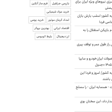
زی نیروهای ویژه ایران برای
بازرسی جرثقیل
فرم ساز آنلاین
ریستی
خرید مواد شیمیایی
به کشور؛ امشب بارش باران
امداد کرمان موتور
خرید یوسی
اقتصاد ایرانی
بهترین بروکر
 بازیکن استقلال را به
ارز دیجیتال
بلیط اتوبوس
بلژیکی راز طول عمر و توقف پیری
لات ایران‌خودرو و سایپا
ه کشور/ امروز و فردا این
 باشند
ت - همسایه ایران - را مسلح
ار داد: این سخنان بوی