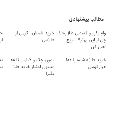
مطالب پیشنهادی
وام بگیر و قسطی طلا بخر!
خرید شمش 1 گرمی از
خر
چی از این بهتر!! سریع
طلاسی
از ۰.۵ گرم تا ۰
احراز کن
خرید طلا آبشده با 100
بدون چک و ضامن تا 100
بد
هزار تومن
میلیون اعتبار خرید طلا
بخ
بگیر!