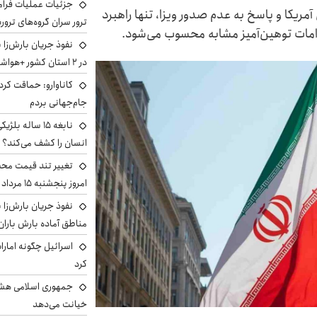
جزئیات عملیات فرامر
مریکا و پاسخ به عدم صدور ویزا، تنها راهبرد
ترور سران گروه‌های ترو
امات توهین‌آمیز مشابه محسوب می‌شود.
نفوذ جریان بارش‌زا 
در ۲ استان کشور +هواشناسی فردا
کاناوارو: حماقت کردم
جام‌جهانی بردم
نابغه ۱۵ ساله 
انسان را کشف می‌کند؟
تغییر تند قیمت محصو
امروز پنجشنبه ۱۵ مرداد ۱۴۰۵ +جدول
نفوذ جریان بارش‌زا ب
مناطق آماده بارش باران
اسرائیل چگونه امارا
کرد
جمهوری اسلامی هشد
خیانت می‌دهد