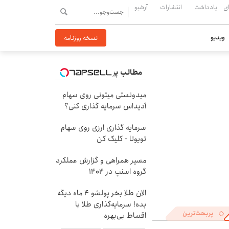
ی
یادداشت
انتشارات
آرشیو
ویدیو
نسخه روزنامه
مطالب پیشنهادی
میدونستی میتونی روی سهام
آدیداس سرمایه گذاری کنی؟
سرمایه گذاری ارزی روی سهام
تویوتا - کلیک کن
مسیر همراهی و گزارش عملکرد
گروه اسنپ در ۱۴۰۴
الان طلا بخر پولشو 4 ماه دیگه
بده! سرمایه‌گذاری طلا با
پربحث‌ترین
اقساط بی‌بهره