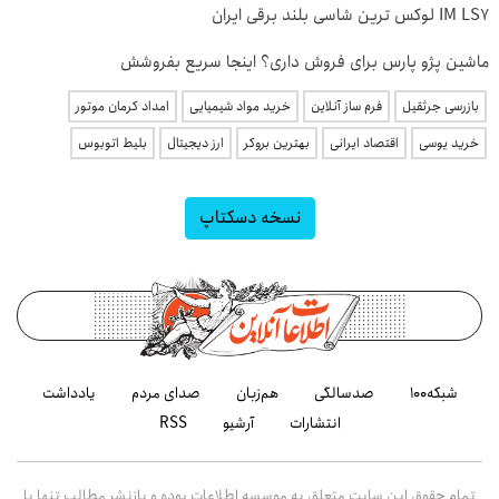
IM LS7 لوکس ترین شاسی بلند برقی ایران
ماشین پژو پارس برای فروش داری؟ اینجا سریع بفروشش
بازرسی جرثقیل
فرم ساز آنلاین
خرید مواد شیمیایی
امداد کرمان موتور
خرید یوسی
اقتصاد ایرانی
بهترین بروکر
ارز دیجیتال
بلیط اتوبوس
نسخه دسکتاپ
شبکه۱۰۰
صدسالگی
هم‌زبان
صدای مردم
یادداشت
انتشارات
آرشیو
RSS
تمام حقوق این سایت متعلق به موسسه اطلاعات بوده و بازنشر مطالب تنها با