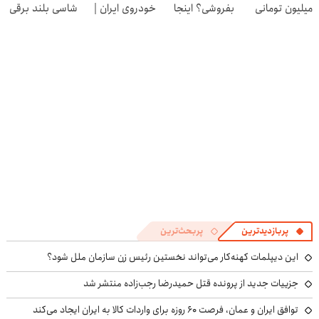
میلیون تومانی
بفروشی؟ اینجا
خودروی ایران |
شاسی بلند برقی
وارد شوید
راحت و در
برای فروشش
ایران در باشگاه
کوتاه‌ترین زمان
فرصت رو از
انقلاب
ممکن بفروشش
دست نده!
پربازدیدترین
پربحث‌ترین
این دیپلمات کهنه‌کار می‌تواند نخستین رئیس زن سازمان ملل شود؟
جزییات جدید از پرونده قتل حمیدرضا رجب‌زاده منتشر شد
توافق ایران و عمان، فرصت ۶۰ روزه برای واردات کالا به ایران ایجاد می‌کند