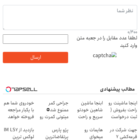
0
/
400
لطفا عدد مقابل را در جعبه متن
وارد کنید
ارسال
مطالب پیشنهادی
اینجا ماشینت رو
ابنجا ماشین
جراحی کمر
خودروی شما هم
راحت بفروش (
شاهین خودتو
ممنوع شد⛔
با یکبار مراجعه
ثبت درخواست
سریع و راحت
میتونی کمرت رو
فروخته خواهد
فروش)
بفروش
در منزل درمان
شد
جهت شرکت در
هایمات رو
پژو پارس
بازدید از IM LS7
کنی! 👈🏻
قرعه‌کشی ۷
میخوای
پرتقاضاترین
لوکس ترین
پرسش‌نامه