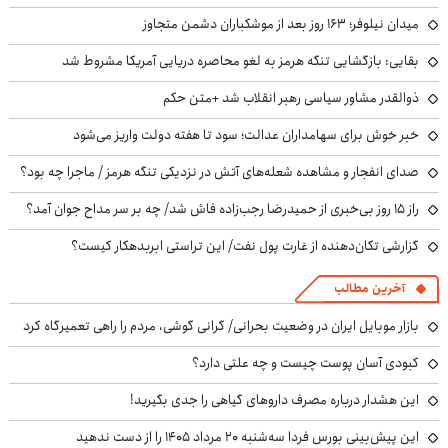
میدان نیلوفر؛ ۱۶۳ روز بعد از موشکباران دشمن متجاوز
بقایی: بازگشایی تنگه هرمز به لغو محاصره دریایی آمریکا مشروط شد
ذوالقدر مشاور سیاسی رهبر انقلاب شد +متن حکم
خبر خوش برای سهامداران عدالت؛ سود تا هفته دولت واریز می‌شود
صدای انفجار و مشاهده شعله‌های آتش در نزدیکی تنگه هرمز / ماجرا چه بود؟
راز ۱۵ روز بی‌خبری از حمیدرضا رجب‌زاده فاش شد/ چه بر سر مداح جوان آمد؟
گزارشی تکان‌دهنده از غارت پول نفت/ این تراستی ابربدهکار کیست؟
آخرین مطالب
بازار موبایل ایران در وضعیت بحرانی/ گرانی گوشی، مردم را راهی تعمیرگاه کرد
کبودی آسان پوست چیست و چه علتی دارد؟
این هشدار درباره مصرف داروهای گیاهی را جدی بگیرید!
این پیش‌بینی بورس فردا سه‌شنبه ۲۰ مرداد ۱۴۰۵ را از دست ندهید