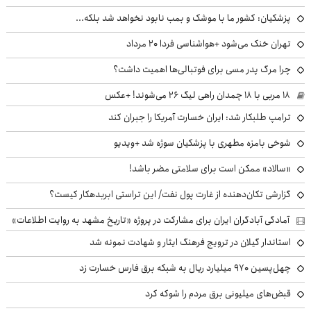
پزشکیان: کشور ما با موشک و بمب نابود نخواهد شد بلکه...
تهران خنک می‌شود +هواشناسی فردا ۲۰ مرداد
چرا مرگ پدر مسی برای فوتبالی‌ها اهمیت داشت؟
۱۸ مربی با ۱۸ چمدان راهی لیگ ۲۶ می‌شوند! +عکس
ترامپ طلبکار شد: ایران خسارت آمریکا را جبران کند
شوخی بامزه مطهری با پزشکیان سوژه شد +ویدیو
«سالاد» ممکن است برای سلامتی مضر باشد!
گزارشی تکان‌دهنده از غارت پول نفت/ این تراستی ابربدهکار کیست؟
آمادگی آبادگران ایران برای مشارکت در پروژه «تاریخ مشهد به روایت اطلاعات»
استاندار گیلان در ترویج فرهنگ ایثار و شهادت نمونه شد
چهل‌پسین ۹۷۰ میلیارد ریال به شبکه برق فارس خسارت زد
قبض‌های میلیونی برق مردم را شوکه کرد