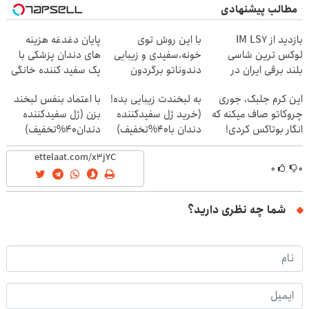
مطالب پیشنهادی
بازدید از IM LS7
با این روش توی
پایان دغدغه هزینه
لوکس ترین شاسی
خونه،سفیدی و زیبایی
های دندان پزشکی با
بلند برقی ایران در
دندوناتو برگردون
پک سفید کننده خانگی
باشگاه انقلاب
(40%off)
این کرم جلبک، جوری
به لبخندت زیبایی بده!
با اعتماد بنفس لبخند
چروکاتو صاف میکنه که
(خرید ژل سفیدکننده
بزن (ژل سفیدکننده
انگار بوتاکس کردی!
دندان با40%تخفیف)
دندان40%تخفیف)
(تخفیف ویژه)
۰
۰
شما چه نظری دارید؟