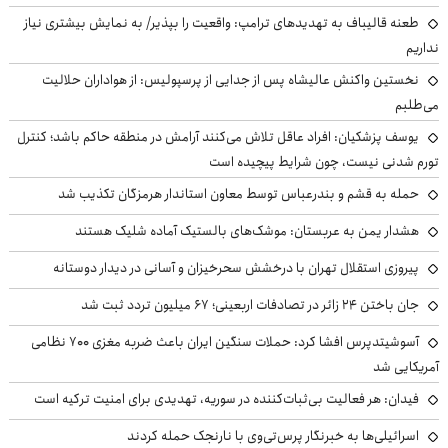
طعنه قالیباف به تهدیدهای ترامپ: واقعیت را بپذیر/ به نمایش بیشتری نیاز
نداریم
نخستین واکنش عالیشاه پس از جدایی از پرسپولیس: از هواداران حلالیت
می‌طلبم
یوسف پزشکیان: افراد عاقل تلاش می‌کنند آرامش در منطقه حاکم باشد؛ کنترل
تورم شدنی نیست، چون شرایط پیچیده است
حمله به قشم و بندرعباس توسط معاون استاندار هرمزگان تکذیب شد
هشدار یمن به عربستان: موشک‌های بالستیک آماده شلیک هستند
پیروزی استقلال تهران با درخشش سحرخیزان و آسانی در دیدار دوستانه
جان باختن ۲۴ زائر در تصادفات اربعینی؛ ۶۷ میلیون تردد ثبت شد
آسوشیتدپرس افشا کرد: حملات سنگین ایران باعث ضربه مغزی ۷۰۰ نظامی
آمریکایی شد
فیدان: هر فعالیت بی‌ثبات‌کننده در سوریه، تهدیدی برای امنیت ترکیه است
اسرائیلی‌ها به خبرنگار پرس‌تی‌وی با نارنجک حمله کردند