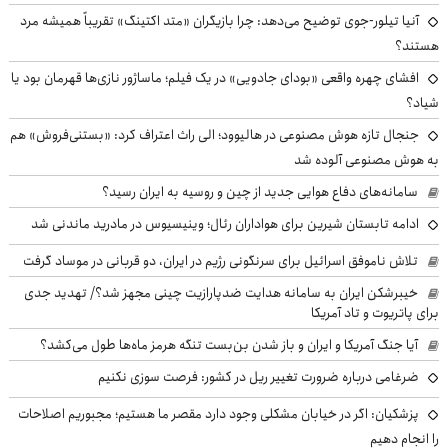
آنیا تیلور-جوی توضیح می‌دهد: چرا بازیگران «متد اکتینگ» تقریباً همیشه مرد
هستند؟
افشای چهره واقعی «بودای جادویی» در یک فیلم؛ ماساژور نازی‌ها قهرمان بود یا
شیاد؟
جنجال تازه هوش مصنوعی در هالیوود؛ الی راث اعتراف کرد: «بستنی‌فروش» هم
به هوش مصنوعی آلوده شد
سامانه‌های دفاع هوایی جدید از چین و روسیه به ایران رسید؟
ادامه تابستان شیرین برای هواداران رئال؛ وینیسیوس در مادرید ماندنی شد
تلاش ناموفق اسرائیل برای سرنگونی رژیم در ایران، دو قربانی در موساد گرفت
خیبرشکن ایران به سامانه هدایت ضدپارازیت چینی مجهز شد؟/ تهدید جدی
برای پاتریوت و تاد آمریکا
آیا جنگ آمریکا و ایران و باز شدن بن‌بست تنگه هرمز ماه‌ها طول می‌کشد؟
ضرغامی درباره ضرورت تغییر ریل در کشور: فرصت سوزی نکنیم
پزشکیان: اگر در خیابان مشکلی وجود دارد مقصر ما هستیم؛ مجبوریم اصلاحات
را انجام دهیم