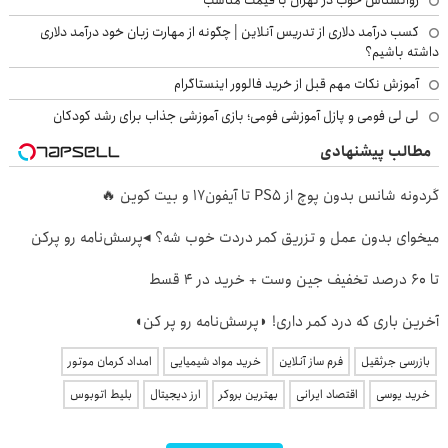
کسب درآمد دلاری از تدریس آنلاین | چگونه از مهارت زبان خود درآمد دلاری
داشته باشیم؟
آموزش نکات مهم قبل از خرید فالوور اینستاگرام
لی لی فومی و پازل آموزشی فومی؛ بازی آموزشی جذاب برای رشد کودکان
مطالب پیشنهادی
گردونه شانس بدون پوچ از PS5 تا آیفون17 و بیت کوین 🔥
میخوای بدون عمل و تزریق کمر دردت خوب شه؟ ◂پرسش‌نامه رو پرکن
تا 60 درصد تخفیف جین وست + خرید در 4 قسط
آخرین باری که درد کمر داری! ◗پرسش‌نامه رو پر کن◖
بازرسی جرثقیل
فرم ساز آنلاین
خرید مواد شیمیایی
امداد کرمان موتور
خرید یوسی
اقتصاد ایرانی
بهترین بروکر
ارز دیجیتال
بلیط اتوبوس