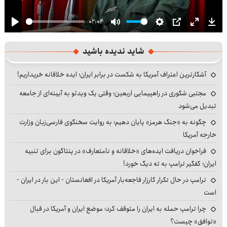
02:04
Play
Mute
Settings
PIP
Enter
Dow
fullscre
شاید ندیده باشید
آشکارترین اعتراف آمریکا به شکست در برابر ایران؛ ایده خلاقانه خریداریم!
مجتبی شکوری در راهپیمایی اربعین؛ وقتی یک ویدئو به آیینه‌ای از جامعه
تبدیل می‌شود
چگونه به «جنگ هرمز» پایان دهیم؛ به روایت سخنگوی فارسی‌زبان وزارت
خارجه آمریکا
فراخوان دریافت ایده‌های «خلاقانه و نامتعارف» در پنتاگون برای تنبیه
ایران؛ کفگیر ترامپ به ته دیگ خورد!
ترامپ در حال تکرار کارزار فاجعه‌بار آمریکا در افغانستان - این بار در ایران -
است
چرا ترامپ حمله به ایران را متوقف کرد؛ موضع ایران و آمریکا در قبال
«توافق» چیست؟