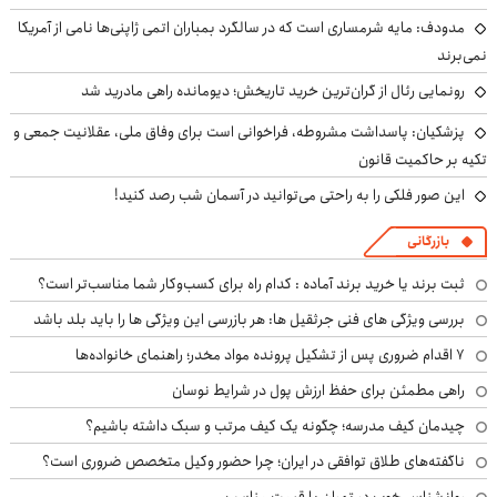
مدودف: مایه شرمساری است که در سالگرد بمباران اتمی ژاپنی‌ها نامی از آمریکا
نمی‌برند
رونمایی رئال از گران‌ترین خرید تاریخش؛ دیومانده راهی مادرید شد
پزشکیان: پاسداشت مشروطه، فراخوانی است برای وفاق ملی، عقلانیت جمعی و
تکیه بر حاکمیت قانون
این صور فلکی را به راحتی می‌توانید در آسمان شب رصد کنید!
بازرگانی
ثبت برند یا خرید برند آماده : کدام راه برای کسب‌وکار شما مناسب‌تر است؟
بررسی ویژگی های فنی جرثقیل ها: هر بازرسی این ویژگی ها را باید بلد باشد
۷ اقدام ضروری پس از تشکیل پرونده مواد مخدر؛ راهنمای خانواده‌ها
راهی مطمئن برای حفظ ارزش پول در شرایط نوسان
چیدمان کیف مدرسه؛ چگونه یک کیف مرتب و سبک داشته باشیم؟
ناگفته‌های طلاق توافقی در ایران؛ چرا حضور وکیل متخصص ضروری است؟
روانشناس خوب در تهران با قیمت مناسب