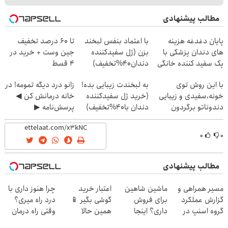
مطالب پیشنهادی
پایان دغدغه هزینه
با اعتماد بنفس لبخند
تا 60 درصد تخفیف
های دندان پزشکی با
بزن (ژل سفیدکننده
جین وست + خرید در
پک سفید کننده خانگی
دندان40%تخفیف)
4 قسط
با این روش توی
به لبخندت زیبایی بده!
زانو درد دیگه تمومه! در
خونه،سفیدی و زیبایی
(خرید ژل سفیدکننده
خانه درمانش کن ◀
دندوناتو برگردون
دندان با40%تخفیف)
پرسش‌نامه ▶
(40%off)
۰
۰
مطالب پیشنهادی
مسیر همراهی و
ماشین شاهین
اعتبار خرید
چرا هنوز داری با
گزارش عملکرد
برای فروش
گوشی بگیر 📱
درد راه میری؟
گروه اسنپ در
داری؟ اینجا
همین حالا
وقتی راه درمان
۱۴۰۴
سریع و راحت
درخواست اعتبار
جلو پاته!