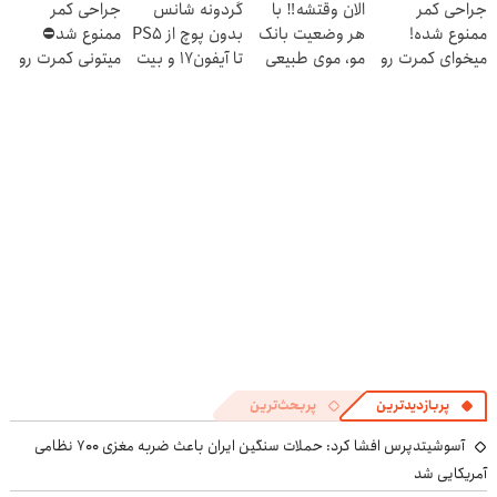
جراحی کمر
الان وقتشه‼️ با
گردونه شانس
جراحی کمر
بفروش
بده 🎯
ممنوع شده!
هر وضعیت بانک
بدون پوچ از PS5
ممنوع شد⛔
میخوای کمرت رو
مو، موی طبیعی
تا آیفون17 و بیت
میتونی کمرت رو
در منزل درمان
بکار!
کوین 🔥
در منزل درمان
کنی؟
کنی! 👈🏻
((پرسش‌نامه))
پرسش‌نامه
پربازدیدترین
پربحث‌ترین
آسوشیتدپرس افشا کرد: حملات سنگین ایران باعث ضربه مغزی ۷۰۰ نظامی
آمریکایی شد