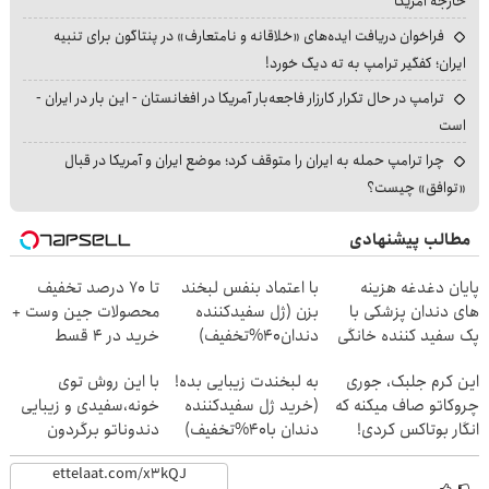
خارجه آمریکا
فراخوان دریافت ایده‌های «خلاقانه و نامتعارف» در پنتاگون برای تنبیه
ایران؛ کفگیر ترامپ به ته دیگ خورد!
ترامپ در حال تکرار کارزار فاجعه‌بار آمریکا در افغانستان - این بار در ایران -
است
چرا ترامپ حمله به ایران را متوقف کرد؛ موضع ایران و آمریکا در قبال
«توافق» چیست؟
مطالب پیشنهادی
پایان دغدغه هزینه
با اعتماد بنفس لبخند
تا 70 درصد تخفیف
های دندان پزشکی با
بزن (ژل سفیدکننده
محصولات جین وست +
پک سفید کننده خانگی
دندان40%تخفیف)
خرید در 4 قسط
این کرم جلبک، جوری
به لبخندت زیبایی بده!
با این روش توی
چروکاتو صاف میکنه که
(خرید ژل سفیدکننده
خونه،سفیدی و زیبایی
انگار بوتاکس کردی!
دندان با40%تخفیف)
دندوناتو برگردون
(تخفیف ویژه)
(40%off)