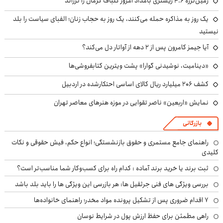
زمین‌لرزه ۴.۶ ریشتری بامداد امروز گلباف کرمان را لرزاند
یک روز به مذاکره حمله می‌کنند، یک روز به حجاب زنان؛ الفبای سیاست را بلد
نیستید
آیا جیمز کامرون پس از ۲ دهه از آواتار دل می‌کند؟
«دینامیت، نوشیدنی گوارا» پشت ویترین کتابفروشی‌ها
کشف ۲۰۶ میلیارد ریال کالای اساسی احتکارشده در اردبیل
نمایش «اربعین» ناصر تقوایی در موزه هنرهای معاصر تهران
بازرگانی
راهنمای جامع مستمری و حقوق بازنشستگی؛ انواع حکم، فیش حقوقی و نکات
کلیدی
ثبت برند یا خرید برند آماده : کدام راه برای کسب‌وکار شما مناسب‌تر است؟
بررسی ویژگی های فنی جرثقیل ها: هر بازرسی این ویژگی ها را باید بلد باشد
۷ اقدام ضروری پس از تشکیل پرونده مواد مخدر؛ راهنمای خانواده‌ها
راهی مطمئن برای حفظ ارزش پول در شرایط نوسان