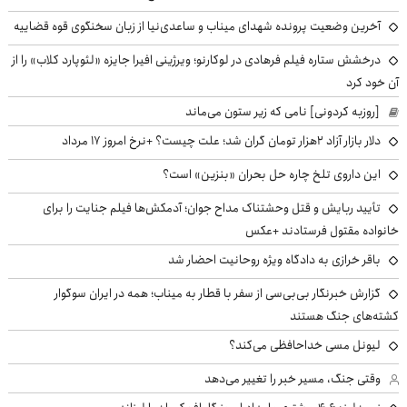
آخرین وضعیت پرونده شهدای میناب و ساعدی‌نیا از زبان سخنگوی قوه قضاییه
درخشش ستاره فیلم فرهادی در لوکارنو؛ ویرژینی افیرا جایزه «لئوپارد کلاب» را از
آن خود کرد
[روزبه کردونی] نامی که زیر ستون می‌ماند
دلار بازار آزاد ۲هزار تومان گران شد؛ علت چیست؟ +نرخ امروز ۱۷ مرداد
این داروی تلخ چاره حل بحران «بنزین» است؟
تأیید ربایش و قتل وحشتناک مداح جوان؛ آدمکش‌ها فیلم جنایت را برای
خانواده مقتول فرستادند +عکس
باقر خرازی به دادگاه ویژه روحانیت احضار شد
گزارش خبرنگار بی‌بی‌سی از سفر با قطار به میناب؛ همه در ایران سوگوار
کشته‌های جنگ هستند
لیونل مسی خداحافظی می‌کند؟
وقتی جنگ، مسیر خبر را تغییر می‌دهد