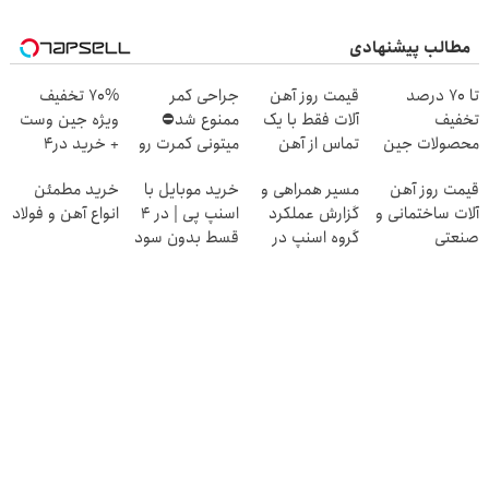
مطالب پیشنهادی
تا 70 درصد
قیمت روز آهن
جراحی کمر
70% تخفیف
تخفیف
آلات فقط با یک
ممنوع شد⛔
ویژه جین وست
محصولات جین
تماس از آهن
میتونی کمرت رو
+ خرید در4
وست + خرید در
پرایس
در منزل درمان
قسطه
قیمت روز آهن
مسیر همراهی و
خرید موبایل با
خرید مطمئن
4 قسط
کنی! 👈🏻
آلات ساختمانی و
گزارش عملکرد
اسنپ پی | در ۴
انواع آهن و فولاد
پرسش‌نامه
صنعتی
گروه اسنپ در
قسط بدون سود
۱۴۰۴
و کارمزد!