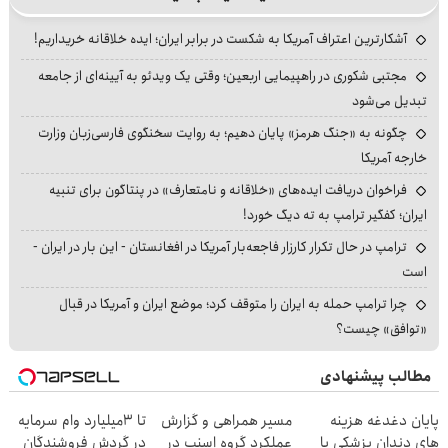
آشکارترین اعتراف آمریکا به شکست در برابر ایران؛ ایده خلاقانه خریداریم!
مجتبی شکوری در راهپیمایی اربعین؛ وقتی یک ویدئو به آیینه‌ای از جامعه
تبدیل می‌شود
چگونه به «جنگ هرمز» پایان دهیم؛ به روایت سخنگوی فارسی‌زبان وزارت
خارجه آمریکا
فراخوان دریافت ایده‌های «خلاقانه و نامتعارف» در پنتاگون برای تنبیه
ایران؛ کفگیر ترامپ به ته دیگ خورد!
ترامپ در حال تکرار کارزار فاجعه‌بار آمریکا در افغانستان - این بار در ایران -
است
چرا ترامپ حمله به ایران را متوقف کرد؛ موضع ایران و آمریکا در قبال
«توافق» چیست؟
مطالب پیشنهادی
پایان دغدغه هزینه
مسیر همراهی و گزارش
تا 3میلیارد وام سرمایه
های دندان پزشکی با
عملکرد گروه اسنپ در
در گردش فروشندگان