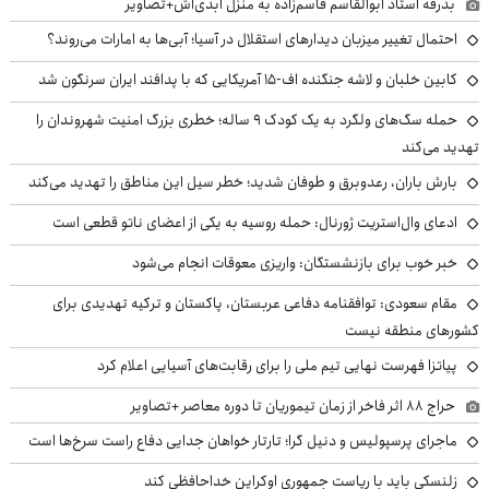
بدرقه استاد ابوالقاسم قاسم‌زاده به منزل ابدی‌اش+تصاویر
احتمال تغییر میزبان دیدارهای استقلال در آسیا؛ آبی‌ها به امارات می‌روند؟
کابین خلبان و لاشه جنگنده اف-۱۵ آمریکایی که با پدافند ایران سرنگون شد
حمله سگ‌های ولگرد به یک کودک ۹ ساله؛ خطری بزرگ امنیت شهروندان را
تهدید می‌کند
بارش باران، رعدوبرق و طوفان شدید؛ خطر سیل این مناطق را تهدید می‌کند
ادعای وال‌استریت ژورنال: حمله روسیه به یکی از اعضای ناتو قطعی است
خبر خوب برای بازنشستگان: واریزی معوقات انجام می‌شود
مقام سعودی: توافقنامه دفاعی عربستان، پاکستان و ترکیه تهدیدی برای
کشورهای منطقه نیست
پیاتزا فهرست نهایی تیم ملی را برای رقابت‌های آسیایی اعلام کرد
حراج ۸۸ اثر فاخر از زمان تیموریان تا دوره معاصر +تصاویر
ماجرای پرسپولیس و دنیل گرا؛ تارتار خواهان جدایی دفاع راست سرخ‌ها است
زلنسکی باید با ریاست جمهوری اوکراین خداحافظی کند