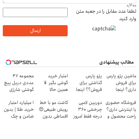
0
/
400
لطفا عدد مقابل را در جعبه متن
وارد کنید
ارسال
مطالب پیشنهادی
ماشین پژو پارس
پژو پارس
اعتبار خرید
مجموعه 47
برای فروش
گذاشتی برای
گوشی بگیر 📱
عددی دریل پیچ
داری؟ اینجا
فروش؟؟ اینجا
همین حالا
گوشتی شارژی
سریع بفروشش
راحت بفروشش
درخواست اعتبار
(تخفیف به مدت
فروشگاه حضوری
دوربین لامپی
کاشت مو با خط
۱ میلیارد اعتبار
بده 🎯
محدود)
یا اینترنتی داری؟
چرخشی 360
رویش طبیعی😍
خرید طلا | بدون
راحت محصول و
درجه فقط امروز
اقساطی بدون
ضامن و چک
خدماتت رو
حراج شد🔥
بهره
بفروش
پرداخت درب
منزل