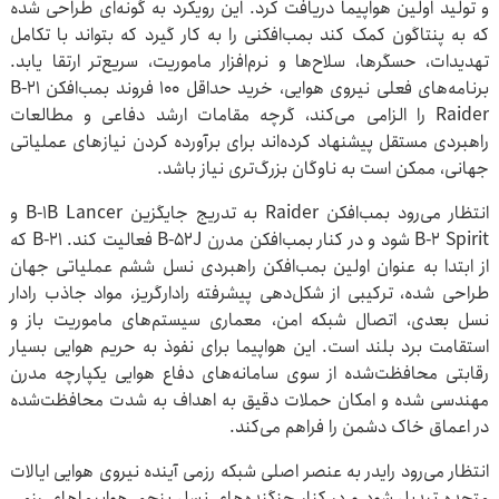
و تولید اولین هواپیما دریافت کرد. این رویکرد به گونه‌ای طراحی شده
که به پنتاگون کمک کند بمب‌افکنی را به کار گیرد که بتواند با تکامل
تهدیدات، حسگرها، سلاح‌ها و نرم‌افزار ماموریت، سریع‌تر ارتقا یابد.
برنامه‌های فعلی نیروی هوایی، خرید حداقل ۱۰۰ فروند بمب‌افکن B-۲۱
Raider را الزامی می‌کند، گرچه مقامات ارشد دفاعی و مطالعات
راهبردی مستقل پیشنهاد کرده‌اند برای برآورده کردن نیازهای عملیاتی
جهانی، ممکن است به ناوگان بزرگ‌تری نیاز باشد.
انتظار می‌رود بمب‌افکن Raider به تدریج جایگزین B-۱B Lancer و
B-۲ Spirit شود و در کنار بمب‌افکن مدرن B-۵۲J فعالیت کند. B-۲۱ که
از ابتدا به عنوان اولین بمب‌افکن راهبردی نسل ششم عملیاتی جهان
طراحی شده، ترکیبی از شکل‌دهی پیشرفته رادارگریز، مواد جاذب رادار
نسل بعدی، اتصال شبکه امن، معماری سیستم‌های ماموریت باز و
استقامت برد بلند است. این هواپیما برای نفوذ به حریم هوایی بسیار
رقابتی محافظت‌شده از سوی سامانه‌های دفاع هوایی یکپارچه مدرن
مهندسی شده و امکان حملات دقیق به اهداف به شدت محافظت‌شده
در اعماق خاک دشمن را فراهم می‌کند.
انتظار می‌رود رایدر به عنصر اصلی شبکه رزمی آینده نیروی هوایی ایالات
متحده تبدیل شود و در کنار جنگنده‌های نسل پنجم، هواپیماهای رزمی