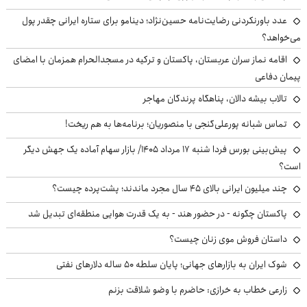
عدد باورنکردنی رضایت‌نامه حسین‌نژاد؛ دینامو برای ستاره ایرانی چقدر پول
می‌خواهد؟
اقامه نماز سران عربستان، پاکستان و ترکیه در مسجدالحرام همزمان با امضای
پیمان دفاعی
تالاب بیشه دالان، پناهگاه پرندگان مهاجر
تماس شبانه پورعلی‌گنجی با منصوریان؛ برنامه‌ها به هم ریخت!
پیش‌بینی بورس فردا شنبه ۱۷ مرداد ۱۴۰۵/ بازار سهام آماده یک جهش دیگر
است؟
چند میلیون ایرانی بالای ۴۵ سال مجرد ماندند؛ پشت‌پرده چیست؟
پاکستان چگونه - در حضور هند - به یک قدرت هوایی منطقه‌ای تبدیل شد
داستان فروش موی زنان چیست؟
شوک ایران به بازارهای جهانی؛ پایان سلطه ۵۰ ساله دلارهای نفتی
زارعی خطاب به خرازی: حاضرم با وضو شلاقت بزنم