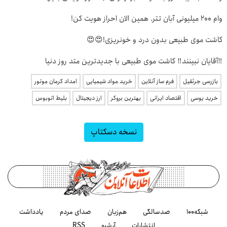
وام 200 میلیونی آبان تتر. همین الان احراز هویت کن!
کاشت موی طبیعی بدون درد و خونریزی!😍😍
‼️آقایان نبینند‼️ کاشت موی طبیعی با جدیدترین متد روز دنیا
بازرسی جرثقیل
فرم ساز آنلاین
خرید مواد شیمیایی
امداد کرمان موتور
خرید یوسی
اقتصاد ایرانی
بهترین بروکر
ارز دیجیتال
بلیط اتوبوس
نسخه دسکتاپ
شبکه۱۰۰
صدسالگی
هم‌زبان
صدای مردم
یادداشت
انتشارات
آرشیو
RSS