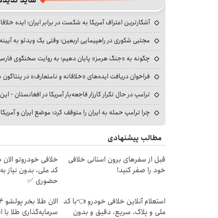
شاید ندیده
آشکارترین اعتراف آمریکا به شکست در برابر ایران؛ ایده خلاقا
مجتبی شکوری در راهپیمایی اربعین؛ وقتی یک ویدئو به آیینه‌
چگونه به «جنگ هرمز» پایان دهیم؛ به روایت سخنگوی فارسی‌ز
فراخوان دریافت ایده‌های «خلاقانه و نامتعارف» در پنتاگون بر
ترامپ در حال تکرار کارزار فاجعه‌بار آمریکا در افغانستان - این 
چرا ترامپ حمله به ایران را متوقف کرد؛ موضع ایران و آمریک
مطالب پیشنهادی
قبل از سفرهای برون استانی خلافی
خلافی خودروتو الان بب
خود را صفر کنید!
کد ملی، بدون نیاز به
حضوری ✅
استعلام آنلاین خلافی خودرو 👈با کد
ملی و پلاک، سریع، دقیق و بدون
سرمایه‌گذاری طلا با 