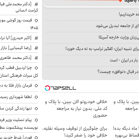
 باشید
[دکتر محمدعلی فی
کرامت انسانی
نه خریداریم!
ای از جامعه تبدیل می‌شود
۱۴۰۵
بان وزارت خارجه آمریکا
[اکبر حیدری] آیا ت
[رضا کیمیایی] بازار
ای تنبیه ایران؛ کفگیر ترامپ به ته دیگ خورد!
[دکتر محمد طاهری]
بار در ایران - است
چرا اردبیل قطب گر
ا در قبال «توافق» چیست؟
کل میراث فرهنگی استان
فرمان بازار طلا به 
لطفا شهرداری رسید
ین، با پلاک و
خلافی خودروتو الان ببین، با پلاک و
تنها زندگی کردن سل
 مراجعه
کد ملی، بدون نیاز به مراجعه
حضوری
پیام تسلیت وزیر ف
نویسنده پیشکسوت مطب
الان طلا بخر پولشو 4 ماه دیگه بده!
برای جلوگیری از توقیف وسیله نقلیه،
اقساط بی‌بهره
خلافی خود را صفر کنید!
فوری| شرط جدید برا