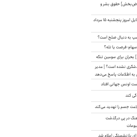
اض‌بخش] حقوق بشر و
قیمت روز گوشی موبایل امروز پنجشنبه ۱۵ مرداد
رامپ به دنبال صلح است؟
 سهام؛ فرصت یا تله؟
 بحران برای سومین تنگه
دشگری نشده است؟ | مدیر
 به اطلاعات پاسخ می‌دهد
دست اونس جهانی افتاد
گی کند
امت جسم را تهدید می‌کند
رهنگ در پی درگذشت
وعات
ی بازنشستگی اعلام شد