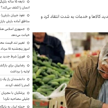
نابغه ۱۵ ساله 
انسان را کشف می‌کند؟
نفوذ جریان بارش‌زا ب
ید کالاها و خدمات به شدت انتقاد کرد و
مناطق آماده بارش باران
جمهوری اسلامی هشد
خیانت می‌دهد
تغییر تند قیمت محصو
امروز پنجشنبه ۱۵ مرداد ۱۴۰۵ +جدول
فوری| شرط جدید برا
رضاییان برای بازگش
اولیه را برداشت
دانشمندان راز یک زن
کمتر را کشف کردند
پزشکیان با مجریان 
جلیلی مصاحبه نکرد!
حمله ایران به پایگاه