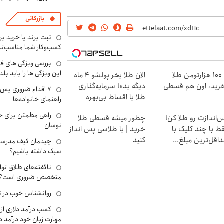
بازرگانی
ثبت برند یا خرید برن
کسب‌وکار شما مناسب‌ت
بررسی ویژگی های فن
این ویژگی ها را باید بلد
با ۱۰۰ هزارتومن طلا
الان طلا بخر پولشو 4 ماه
رید، اون هم قسطی
دیگه بده! سرمایه‌گذاری
۷ اقدام ضروری پس 
طلا با اقساط بی‌بهره
راهنمای خانواده‌ها
راهی مطمئن برای ح
‌اندازت رو طلا کن!
چطور میشه قسطی طلا
نوسان
ط با چند کلیک با
خرید | با طلاسی پس انداز
اقل‌ترین مبلغ...
کنید
چیدمان کیف مدرسه؛
سبک داشته باشیم؟
ناگفته‌های طلاق توا
متخصص ضروری است؟
روانشناس خوب در ت
کسب درآمد دلاری از 
مهارت زبان خود درآمد د