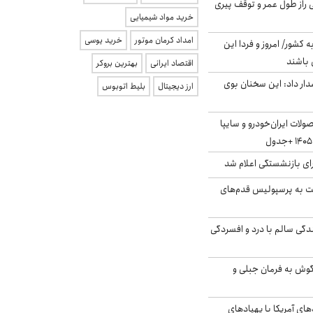
بلژیکی راز طول عمر و توقف پیری
خرید مواد شیمیایی
امداد کرمان موتور
خرید یوسی
ه کشور/ امروز و فردا این
 باشند
اقتصاد ایرانی
بهترین بروکر
ار داد: این سخنان بوی
ارز دیجیتال
بلیط اتوبوس
لات ایران‌خودرو و سایپا
ی بازنشستگی اعلام شد
ت به پرسپولیس قدم‌های
دگی سالم با درد و افسردگی
گوش به فرمان جبلی و
‌های آمریکا با پهپادهای