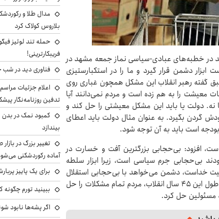
مدال طلا و رکوردشکنی
بلاروس کولاک کرد
حمله تند لوئیز فیگو 
فریبکارترینی!
هد در خطبه‌های عبادی-سیاسی نماز جمعه مشهد در
فناوری دید در شب 
ابزار دشمن قرار گیرد و ما را در استکبارستیزی
 گفته رهبر انقلاب این مشکل همچون غباری روی
اعلام جزئیات مراسم 
ت معیشت را به هم زده است و مردم نمی‌دانند آیا
تدفین روزنامه‌نگار پیشک
ا نه. دولت یا باید این مشکل معیشتی را حل کند و
کمبود نمک در بدن می
خودش گردن بگیرد. به عنوان مثال دولت باید اعطای
بیندازد
 بودجه است باید به آن توجه شود.
تغییر بزرگ در بازار 
 است، افزود: بی‌حجابی بزرگترین آفت و خسارت در
آماده رکوردشکنی می‌شو
دند بی‌حجابی جرم سیاسی است، زیرا ابزار سلطه
برای یک پاییز پربار
یت خداست، دشمن می‌خواهد با بی‌حجابی استقلال
فرهنگی را از ما بگیرد و بر ما مسلط شود. تا امروز هم در طول این ۴۵ سال انقلاب، مردم تمام مشکلات را حل
ببینید تورم چگونه کم
ه مسئولین حل کرد.
اگر پشه‌ها نابود شو