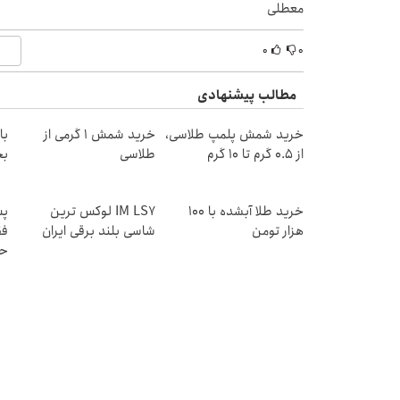
معطلی
۰
۰
مطالب پیشنهادی
خرید شمش پلمپ طلاسی،
خرید شمش 1 گرمی از
از ۰.۵ گرم تا ۱۰ گرم
طلاسی
بخ
خرید طلا آبشده با 100
IM LS7 لوکس ترین
پس
هزار تومن
شاسی بلند برقی ایران
فق
حد