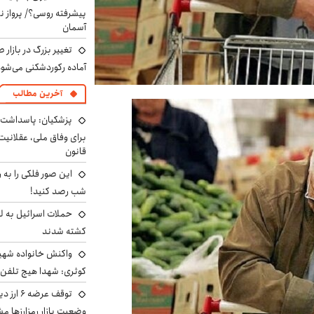
پیشرفته روسی؟/ پرواز ن
آسمان
تغییر بزرگ در بازار 
آماده رکوردشکنی می‌شو
آخرین مطالب
پزشکیان: پاسداشت 
برای وفاق ملی، عقلانیت
قانون
این صور فلکی را به ر
شب رصد کنید!
حملات اسرائیل به ل
کشته شدند
واکنش خانواده شهید 
کوثری: شهدا هیچ تلفن 
توقف عرض
وضعیت بازار رمزارزها