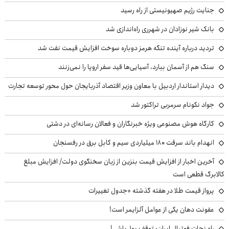
جنایت رژیم صهیونیستی از راه رسید
بانک شیر نوزادان در شهرری راه‌اندازی شد
تردید درباره آینده تنگه هرمز دوباره سوخت افزایش قیمت نفت شد
سنگ هم از آسمان ببارد، آسیایی‌ها قید سفر اروپا را نمی‌زنند
دیدار استاندار اردبیل با معاون وزیر اقتصاد آذربایجان حول محور توسعه تجارت
جواد نکونام سرمربی تراکتور شد
کارگاه هوش مصنوعی ویژه خبرنگاران و فعالان رسانه‌ای در دشتی
انهدام باند سرقت ۱۸۰ میلیاردی سیم و کابل برق در رفسنجان
آخرین اخبار از افزایش قیمت بنزین از زبان سخنگوی دولت/ افزایش مبلغ
کالابرگ قطعی است
پرواز قیمت طلا در هفته گذشته +جدول تغییرات
عفونت دهان یکی از عوامل آلزایمر است!
راه نجات فوتبال ایران: توقف پول‌پاشی!