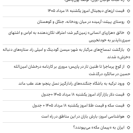
قیمت ارزهای دیجیتال امروز یکشنبه ۱۸ مرداد ۱۴۰۵
روستای پـِیمُد؛ آرمیده در میان رودخانه، جنگل و کوهستان
خالق «هزارپای انسانی» زمین‌گیر شد؛ اعتراف تکان‌دهنده به ام‌اس و اشتهای
سیری‌ناپذیر به خودتخریبی
بازگشت تمساح‌های مرگبار به شهر؛ میسن گودینگ و امیلی راد ستاره‌های دنباله
«خزش» شدند
از کوچ‌ پرماجرا تا طنین تار در پاریس؛ مروری بر کارنامه درخشان امین‌الله
حسین در سالگرد درگذشت
ورود ترکیه به باشگاه جنگنده‌های رادارگریز نسل پنجم؛ هند عقب ماند
قیمت دلار بازار آزاد امروز یکشنبه ۱۸ مرداد ۱۴۰۵ +جدول
قیمت سکه و قیمت طلا امروز یکشنبه ۱۸ مرداد ۱۴۰۵ + جدول
هواشناسی امروز: بارش باران در این مناطق در راه است
ایران به «پیمان مکه» می‌پیوندد؟