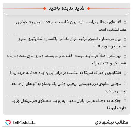
شاید ندیده باشید
لاف‌های توخالی ترامپ علیه ایران شایسته دریافت «نوبل رجزخوانی و
عقب‌نشینی» است
پول عربستان، فناوری ترکیه، توان نظامی پاکستان؛ شکل‌گیری ناتوی
اسلامی در خاورمیانه!
پیر شدن اصلاً خوشایند نیست؛ گفته‌های نویسنده «بازی تاج‌وتخت» درباره
افسردگی و انتظار مرگ
آشکارترین اعتراف آمریکا به شکست در برابر ایران؛ ایده خلاقانه خریداریم!
مجتبی شکوری در راهپیمایی اربعین؛ وقتی یک ویدئو به آیینه‌ای از جامعه
تبدیل می‌شود
چگونه به «جنگ هرمز» پایان دهیم؛ به روایت سخنگوی فارسی‌زبان وزارت
خارجه آمریکا
مطالب پیشنهادی