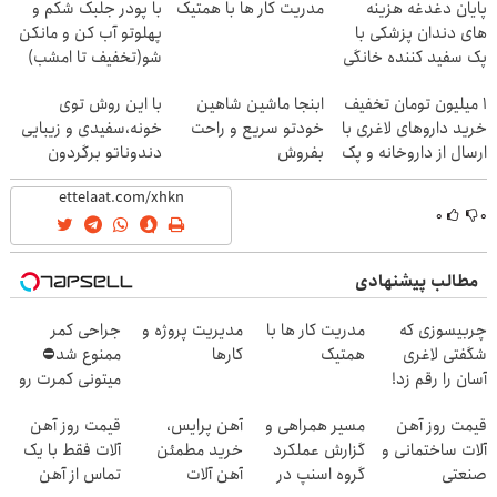
پایان دغدغه هزینه
مدریت کار ها با همتیک
با پودر جلبک شکم و
های دندان پزشکی با
پهلوتو آب کن و مانکن
پک سفید کننده خانگی
شو(تخفیف تا امشب)
1 میلیون تومان تخفیف
ابنجا ماشین شاهین
با این روش توی
خرید داروهای لاغری با
خودتو سریع و راحت
خونه،سفیدی و زیبایی
ارسال از داروخانه و پک
بفروش
دندوناتو برگردون
یخ!
(40%off)
۰
۰
مطالب پیشنهادی
چربیسوزی که
مدریت کار ها با
مدیریت پروژه و
جراحی کمر
شگفتی لاغری
همتیک
کارها
ممنوع شد⛔
آسان را رقم زد!
میتونی کمرت رو
در منزل درمان
قیمت روز آهن
مسیر همراهی و
آهن پرایس،
قیمت روز آهن
کنی! 👈🏻
آلات ساختمانی و
گزارش عملکرد
خرید مطمئن
آلات فقط با یک
پرسش‌نامه
صنعتی
گروه اسنپ در
آهن آلات
تماس از آهن