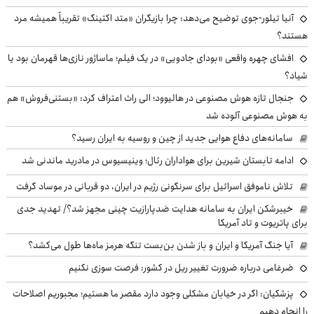
آنیا تیلور-جوی توضیح می‌دهد: چرا بازیگران «متد اکتینگ» تقریباً همیشه مرد
هستند؟
افشای چهره واقعی «بودای جادویی» در یک فیلم؛ ماساژور نازی‌ها قهرمان بود یا
شیاد؟
جنجال تازه هوش مصنوعی در هالیوود؛ الی راث اعتراف کرد: «بستنی‌فروش» هم
به هوش مصنوعی آلوده شد
سامانه‌های دفاع هوایی جدید از چین و روسیه به ایران رسید؟
ادامه تابستان شیرین برای هواداران رئال؛ وینیسیوس در مادرید ماندنی شد
تلاش ناموفق اسرائیل برای سرنگونی رژیم در ایران، دو قربانی در موساد گرفت
خیبرشکن ایران به سامانه هدایت ضدپارازیت چینی مجهز شد؟/ تهدید جدی
برای پاتریوت و تاد آمریکا
آیا جنگ آمریکا و ایران و باز شدن بن‌بست تنگه هرمز ماه‌ها طول می‌کشد؟
ضرغامی درباره ضرورت تغییر ریل در کشور: فرصت سوزی نکنیم
پزشکیان: اگر در خیابان مشکلی وجود دارد مقصر ما هستیم؛ مجبوریم اصلاحات
را انجام دهیم