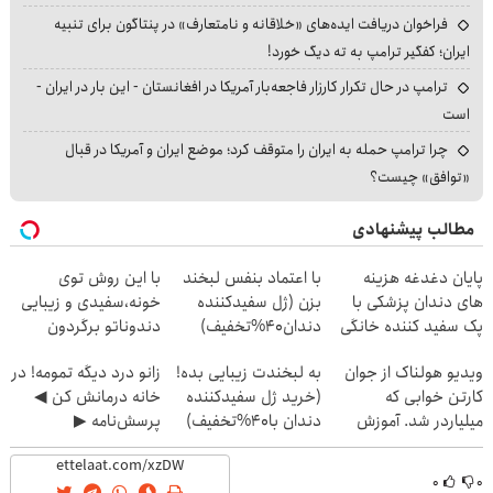
فراخوان دریافت ایده‌های «خلاقانه و نامتعارف» در پنتاگون برای تنبیه
ایران؛ کفگیر ترامپ به ته دیگ خورد!
ترامپ در حال تکرار کارزار فاجعه‌بار آمریکا در افغانستان - این بار در ایران -
است
چرا ترامپ حمله به ایران را متوقف کرد؛ موضع ایران و آمریکا در قبال
«توافق» چیست؟
مطالب پیشنهادی
پایان دغدغه هزینه
با اعتماد بنفس لبخند
با این روش توی
های دندان پزشکی با
بزن (ژل سفیدکننده
خونه،سفیدی و زیبایی
پک سفید کننده خانگی
دندان40%تخفیف)
دندوناتو برگردون
(40%off)
ویدیو هولناک از جوان
به لبخندت زیبایی بده!
زانو درد دیگه تمومه! در
کارتن خوابی که
(خرید ژل سفیدکننده
خانه درمانش کن ◀
میلیاردر شد. آموزش
دندان با40%تخفیف)
پرسش‌نامه ▶
رایگان
۰
۰