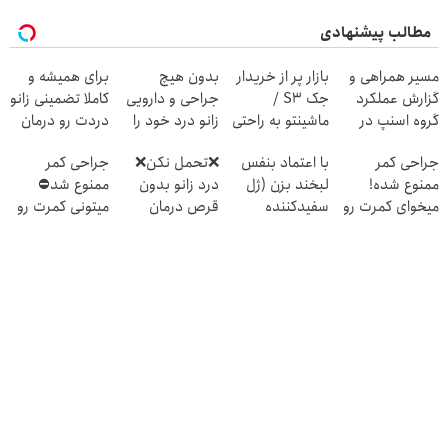
مطالب پیشنهادی
مسیر همراهی و
بازار پر از خریدار
بدون هیچ
برای همیشه و
گزارش عملکرد
جک S3 /
جراحی و دارویی
کاملا تضمینی زانو
گروه اسنپ در
ماشینتو به راحتی
زانو درد خود را
دردت رو درمان
۱۴۰۴
بفروش
درمان کنید ◀
کن ◀ پرسش
جراحی کمر
با اعتماد بنفس
❌تحمل نکن❌
جراحی کمر
پرسش نامه ▶
نامه ▶
ممنوع شده!
لبخند بزن (ژل
درد زانو بدون
ممنوع شد⛔
میخوای کمرت رو
سفیدکننده
قرص درمان
میتونی کمرت رو
در منزل درمان
دندان40%تخفیف)
میشه (پرسشنامه
در منزل درمان
کنی؟
رو پر کن)
کنی! 👈🏻
((پرسش‌نامه))
پرسش‌نامه