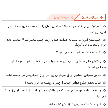
پربازدیدترین
پربحث‌ترین
آسوشیتدپرس افشا کرد: حملات سنگین ایران باعث ضربه مغزی ۷۰۰ نظامی
آمریکایی شد
خیبرشکن ایران به سامانه هدایت ضدپارازیت چینی مجهز شد؟/ تهدید جدی
برای پاتریوت و تاد آمریکا
اگر پشه‌ها نابود شوند، چه می‌شود؟
واکنش خانواده شهید لاریجانی به اظهارات سردار کوثری: شهدا هیچ تلفن
همراهی نداشتند
تلاش ناموفق اسرائیل برای سرنگونی رژیم در ایران، دو قربانی در موساد گرفت
سامانه‌های دفاع هوایی جدید از چین و روسیه به ایران رسید؟
مدودف: مایه شرمساری است که در سالگرد بمباران اتمی ژاپنی‌ها نامی از آمریکا
نمی‌برند
تنها منشاء شاد بودن در زندگی کشف شد