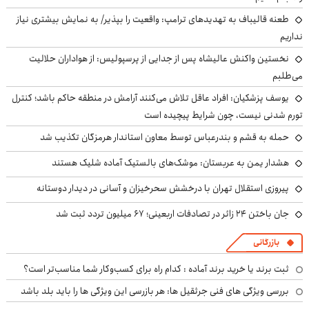
طعنه قالیباف به تهدیدهای ترامپ: واقعیت را بپذیر/ به نمایش بیشتری نیاز
نداریم
نخستین واکنش عالیشاه پس از جدایی از پرسپولیس: از هواداران حلالیت
می‌طلبم
یوسف پزشکیان: افراد عاقل تلاش می‌کنند آرامش در منطقه حاکم باشد؛ کنترل
تورم شدنی نیست، چون شرایط پیچیده است
حمله به قشم و بندرعباس توسط معاون استاندار هرمزگان تکذیب شد
هشدار یمن به عربستان: موشک‌های بالستیک آماده شلیک هستند
پیروزی استقلال تهران با درخشش سحرخیزان و آسانی در دیدار دوستانه
جان باختن ۲۴ زائر در تصادفات اربعینی؛ ۶۷ میلیون تردد ثبت شد
بازرگانی
ثبت برند یا خرید برند آماده : کدام راه برای کسب‌وکار شما مناسب‌تر است؟
بررسی ویژگی های فنی جرثقیل ها: هر بازرسی این ویژگی ها را باید بلد باشد