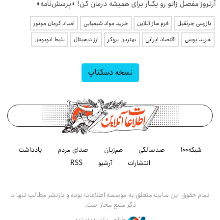
آرتروز مفصل زانو رو یکبار برای همیشه درمان کن! ◗پرسش‌نامه◖
بازرسی جرثقیل
فرم ساز آنلاین
خرید مواد شیمیایی
امداد کرمان موتور
خرید یوسی
اقتصاد ایرانی
بهترین بروکر
ارز دیجیتال
بلیط اتوبوس
نسخه دسکتاپ
شبکه۱۰۰
صدسالگی
هم‌زبان
صدای مردم
یادداشت
انتشارات
آرشیو
RSS
تمام حقوق این سایت متعلق به موسسه اطلاعات بوده و بازنشر مطالب تنها با
ذکر منبع مجاز است.
طراحی و تولید: نستوه