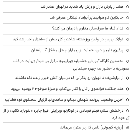
هشدار بارش باران و وزش باد شدید در تهران صادر شد
جایگزین ناو هواپیمابر آبراهام لینکلن معرفی شد
کدام گیاه ها سرفه‌های مداوم را درمان می کند؟
کولاک بورس در اولین روز هفته؛ شاخص کل بیش از ۱۰۰هزار واحد رشد کرد
پیگیری تامین دارو، حمایت از بیماران و حل مشکل آب زاهدان
نخستین کارگاه آموزشی جشنواره «ریلیمو» برگزار می‌شود/ «روایت در قاب
عمودی» با حضور سه چهره سینمایی
از مزارشریف تا تهران؛ روایتگرانی که در میان آتش خبر را زنده نگه داشتند
هند جنگنده فرانسوی رافال را کنار می‌گذارد و سراغ سوخو-30 روسیه می‌رود
آخرین وضعیت پرونده شهدای میناب و ساعدی‌نیا از زبان سخنگوی قوه قضاییه
درخشش ستاره فیلم فرهادی در لوکارنو؛ ویرژینی افیرا جایزه «لئوپارد کلاب» را از
آن خود کرد
[روزبه کردونی] نامی که زیر ستون می‌ماند