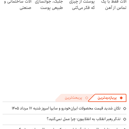
آلات فقط با یک
پوستت از چیزی
جلبک، جوانسازی
آلات ساختمانی و
تماس از آهن
که فکر می‌کنی
طبیعی پوست
صنعتی
پرایس
بیشتره...
شما40%تخفیف
پربازدیدترین
پربحث‌ترین
تکان شدید قیمت محصولات ایران‌خودرو و سایپا امروز شنبه ۱۷ مرداد ۱۴۰۵
تذکر رهبر انقلاب به انقلابیون؛ چرا عمل نمی‌کنید؟