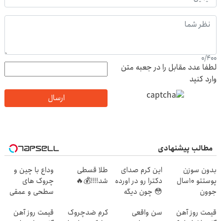
0
/
400
لطفا عدد مقابل را در جعبه متن
وارد کنید
ارسال
مطالب پیشنهادی
بدون سوزن
این کرم صدای
طلا قسطی
وداع با چین و
پوستتو 10سال
دکترا رو در اورده
شد!!!!💰🔥
چروک های
جوون
😳 چون دیگه
سطحی و عمقی
کن50%تخفیف
نیازی نداری
پوست...
قیمت روز آهن
سن واقعی
کرم ضدچروک
قیمت روز آهن
پاییزی
بوتاکس کنی!!!