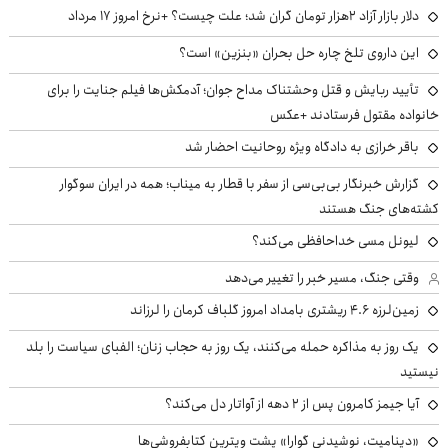
دلار بازار آزاد ۲هزار تومان گران شد؛ علت چیست؟ +نرخ امروز ۱۷ مرداد
این داروی تلخ چاره حل بحران «بنزین» است؟
تأیید ربایش و قتل وحشتناک مداح جوان؛ آدمکش‌ها فیلم جنایت را برای
خانواده مقتول فرستادند +عکس
باقر خرازی به دادگاه ویژه روحانیت احضار شد
گزارش خبرنگار بی‌بی‌سی از سفر با قطار به میناب؛ همه در ایران سوگوار
کشته‌های جنگ هستند
لیونل مسی خداحافظی می‌کند؟
وقتی جنگ، مسیر خبر را تغییر می‌دهد
زمین‌لرزه ۴.۶ ریشتری بامداد امروز گلباف کرمان را لرزاند
یک روز به مذاکره حمله می‌کنند، یک روز به حجاب زنان؛ الفبای سیاست را بلد
نیستید
آیا جیمز کامرون پس از ۲ دهه از آواتار دل می‌کند؟
«دینامیت، نوشیدنی گوارا» پشت ویترین کتابفروشی‌ها