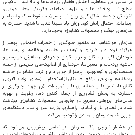
بر اساس این مخاطره، احتمال طغیان رودخانه‌ها و بالا آمدن ناگهانی
سطح آب رودخانه ها و مسیل‌ها، صاعقه، آبگرفتگی معابر عمومی،
لغزندگی جاده‌ها، شکل گیری روان آب و سیلاب، سقوط سنگ و اشیاء از
ارتفاعات، احتمال رانش کوه، وزش باد نسبتا شدید تا شدید، خسارت به
سازه‌های موقت و محصولات کشاورزی وجود دارد.
سازمان هواشناسی به منظور جلوگیری از خطرات احتمالی، پرهیز از
هرگونه تردد غیر ضروری و توقف در حاشیه روخانه‌ها و مسیل‌ها،
خودداریِ اکید از اسکان و بر پا کردن چادرهای مسافرتی در بستر و
حاشیه رودخانه و مسیل‌ها، خودداری از فعالیت‌های تفریحی از جمله
طبیعت‌گردی و کوه‌نوردی، پرهیز از چرای دام و تردد عشایر در حاشیه
رودخانه‌ها و نواحی مرتفع، اطمینان از استحکام سازه‌های موقت، لایروبی
کانال‌ها، آب‌روها و دهانه پل‌ها و تمهیدات لازم جهت جلوگیری از
خسارت به بخش کشاورزی از جمله کنترل دما، رطوبت و تهویه
سالن‌های پرورشی، تسریع در جابجایی محصولات کشاورزی برداشت
شده در فضای باز و آمادگی راهداری، وزارت نیرو و سایر دستگاه‌های
اجرایی خدمت رسان و امدادی را توصیه می‌کند.
در هشدار نارنجی ‌رنگ سازمان هواشناسی پیش‌بینی می‌شود که
پدیده‌ای جوی اثرات منفی به دنبال داشته باشد و خسارت‌های احتمالی