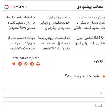
مطالب پیشنهادی
پایان دغدغه هزینه
با این روش توی
با اعتماد بنفس لبخند
های دندان پزشکی با
خونه،سفیدی و زیبایی
بزن (ژل سفیدکننده
پک سفید کننده خانگی
دندوناتو برگردون
دندان40%تخفیف)
(40%off)
IM LS7 لوکس ترین
به لبخندت زیبایی بده!
نجات دهنده شما از
شاسی بلند برقی ایران
(خرید ژل سفیدکننده
پیری! کرم جوانساز
دندان با40%تخفیف)
جلبک50%تخفیف
۰
۰
شما چه نظری دارید؟