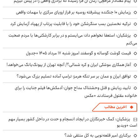
پیام معنادار عراقچی: زمان آن فرا رسیده که برادری واقعی را در پیش گیریم
رزمایش ۱۰ جنگنده پیشرفته روسیه بر فراز اروپای مرکزی با مهمات واقعی
ترکیه نخستین بمب سنگرشکن خود را با قابلیت پرتاب از پهپاد آزمایش کرد
پزشکیان: استعفا نخواهم داد؛ می‌ایستم و در برابر کارشکنی‌ها با مردم صحبت
می‌کنم
قیمت گوشت گوساله و گوسفند امروز شنبه ۱۷ مرداد ۱۴۰۵ +جدول
آغاز همکاری موشکی ایران و کره شمالی؟/ آنچه تهران از پیونگ‌یانگ می‌خواهد!
توافق ایران و عمان بر سر تنگه هرمز؛ ترامپ آماده تسلیم بزرگ می‌شود؟
تأیید ربایش و قتل وحشتناک مداح جوان؛ آدمکش‌ها فیلم جنایت را برای
خانواده مقتول فرستادند +عکس
آخرین مطالب
پزشکیان: کمک خبرنگاران در ایجاد انسجام و حدت در داخل کشور بسیار مهم
است +ویدیو
برکناری امیر قلعه‌نویی به کل منتفی شد؟