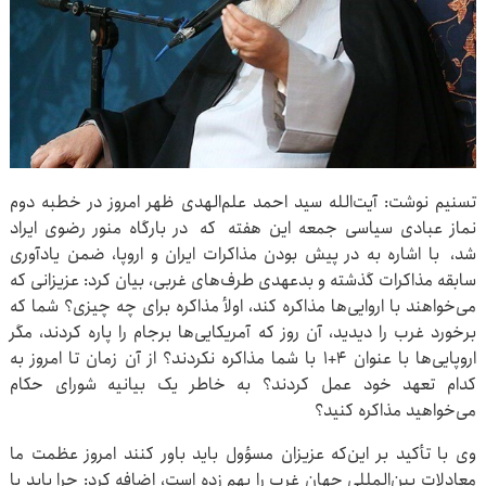
تسنیم نوشت: آیت‌الله سید احمد علم‌الهدی ظهر امروز در خطبه دوم
نماز عبادی سیاسی جمعه این هفته که در بارگاه منور رضوی ایراد
شد، با اشاره به در پیش بودن مذاکرات ایران و اروپا، ضمن یادآوری
سابقه مذاکرات گذشته و بدعهدی طرف‌های غربی، بیان کرد: عزیزانی که
می‌خواهند با اروایی‌ها مذاکره کند، اولأ مذاکره برای چه چیزی؟ شما که
برخورد غرب را دیدید، آن روز که آمریکایی‌ها برجام را پاره کردند، مگر
اروپایی‌ها با عنوان ۴+۱ با شما مذاکره نکردند؟ از آن زمان تا امروز به
کدام تعهد خود عمل کردند؟ به خاطر یک بیانیه شورای حکام
می‌خواهید مذاکره کنید؟
وی با تأکید بر این‌که عزیزان مسؤول باید باور کنند امروز عظمت ما
معادلات بین‌المللی جهان غرب را بهم زده است، اضافه کرد: چرا باید با