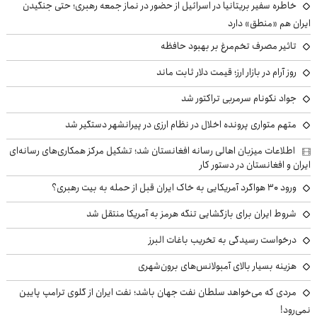
خاطره سفیر بریتانیا در اسرائیل از حضور در نماز جمعه رهبری؛ حتی جنگیدن
ایران هم «منطق» دارد
تاثیر مصرف تخم‌مرغ بر بهبود حافظه
روز آرام در بازار ارز؛ قیمت دلار ثابت ماند
جواد نکونام سرمربی تراکتور شد
متهم متواری پرونده اخلال در نظام ارزی در پیرانشهر دستگیر شد
اطلاعات میزبان اهالی رسانه افغانستان شد؛ تشکیل مرکز همکاری‌های رسانه‌ای
ایران و افغانستان در دستور کار
ورود ۳۰ هواگرد آمریکایی به خاک ایران قبل از حمله به بیت رهبری؟
شروط ایران برای بازگشایی تنگه هرمز به آمریکا منتقل شد
درخواست رسیدگی به تخریب باغات البرز
هزینه بسیار بالای آمبولانس‌های برون‌شهری
مردی که می‌خواهد سلطان نفت جهان باشد؛ نفت ایران از گلوی ترامپ پایین
نمی‌رود!