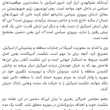
آیت‌الله علم‌الهدی ابراز کرد: امروز اسرائیل با سخت‌ترین موقعیت‌های
سیاسی در داخل خود مواجه است، رهبر اپوزسیون رژیم صهیونیستی در
مقابل ادعای پیروزی سیاسی نتانیاهو اعلام کرده «این که شهرک‌های
شمال از سکنه خارج شده و حاضر نیسنتد برگردند، پیروزی است؟ این که
توان ارتش اسرائیل از دست رفت و دیگر این ارتش قدرت حتی یک قدم
پیش رفتن را ندارد، پیروزی سیاسی است؟»، این یعنی دشمن مفتضح
شده است.
وی با اشاره به محوریت آمریکا در جنایات منطقه و پشتیبانی از اسرائیل،
تصریح کرد: آنچه برای ما مهم است، شکست آمریکاست یعنی اصل
قضیه مربوط به استکبار جهانی است و این شکست آنقدر برای این‌ها
فاحش بود که به خیال خودشان دیدند اسرائیل دیگر عرضه به چالش
کشیدن منطقه را ندارد، مزدوران ناپاک و تروریست تکفیری خود در
سوریه را وادار کردند به مردم سوریه حمله کنند تا منطقه ناامن شود
بلکه بتوانند شکست اسرائیل را با حرکت یک مشت وهابی ناپاک جبران
کنند.
عضو مجلس خبرگان رهبری با بیان این‌که دشمن در این نقشه نیز
شکست خورد و اهداف مزدورانشان در سوریه محقق نشد، گفت: یک عده