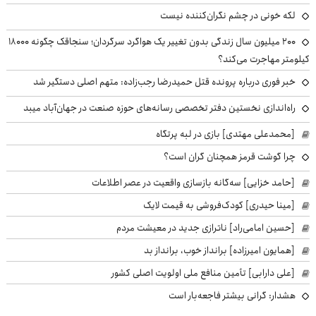
لکه خونی در چشم نگران‌کننده نیست
۲۰۰ میلیون سال زندگی بدون تغییر یک هواگرد سرگردان؛ سنجاقک‌ چگونه ۱۸۰۰۰
کیلومتر مهاجرت می‌کند؟
خبر فوری درباره پرونده قتل حمیدرضا رجب‌زاده: متهم اصلی دستگیر شد
راه‌اندازی نخستین دفتر تخصصی رسانه‌های حوزه صنعت در جهان‌آباد میبد
[محمدعلی مهتدی] بازی در لبه پرتگاه
چرا گوشت قرمز همچنان گران است؟
[حامد خزایی] سه‌گانه بازسازی واقعیت در عصر اطلاعات
[مینا حیدری] کودک‌فروشی به قیمت لایک
[حسین امامی‌راد] ناترازی جدید در معیشت مردم
[همایون امیرزاده] برانداز خوب، برانداز بد
[علی دارابی] تأمین منافع ملی اولویت اصلی کشور
هشدار: گرانی بیشتر فاجعه‌بار است