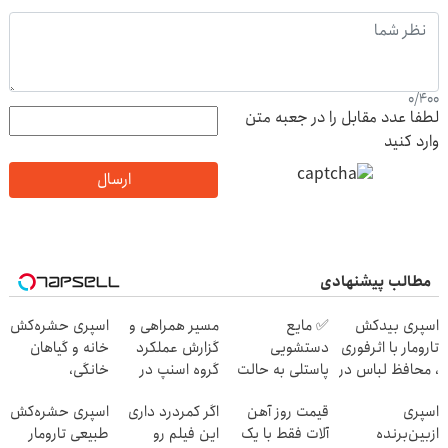
0
/
400
لطفا عدد مقابل را در جعبه متن
وارد کنید
ارسال
مطالب پیشنهادی
اسپری بیدکش
✅ مایع
مسیر همراهی و
اسپری حشره‌کش
تارومار با اثرفوری
دستشویی
گزارش عملکرد
خانه و گیاهان
، محافظ لباس در
پاستلی به حالت
گروه اسنپ در
خانگی،
مقابل بید
کرمی | اَوه
۱۴۰۴
نابودکننده انواع
اسپری
قیمت روز آهن
اگر کمردرد داری
اسپری حشره‌کش
حشرات خانگی و
ازبین‌برنده
آلات فقط با یک
این فیلم رو
طبیعی تارومار
آفات