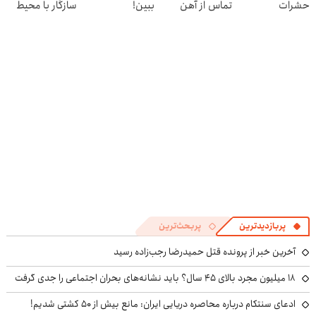
حشرات
تماس از آهن
ببین!
سازگار با محیط
رختخواب،
پرایس
◗پرسش‌نامه رو
زیست و با
مناسب برای
پر کن◖
محافظت طبیعی
مقابله با انواع
ساس
پربازدیدترین
پربحث‌ترین
آخرین خبر از پرونده قتل حمیدرضا رجب‌زاده رسید
۱۸ میلیون مجرد بالای ۴۵ سال؟ باید نشانه‌های بحران اجتماعی را جدی گرفت
ادعای سنتکام درباره محاصره دریایی ایران: مانع بیش از ۵۰ کشتی شدیم!