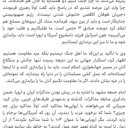
زمزمه می‌کنند ما چرا جنگ کنیم، دو همسایه به جان هم افتاده‌اند، ما
چرا وارد این عرصه شدیم که در پاسخ باید گفت اولأ رهبری فرمودند
«جریان طوفان الاقصی خاموش شدنی نیست»، رژیم صهیونیستی
جنایتکار است و باید از بین برود، فرمانده ستاد کل نیروهای مسلح هم
اعلام کرد «وعده صادق ۳ حتمی است، ما طلبکاریم و طلب خود را
می‌گیریم» چون اسرائیل فرزند نامشروع آمریکا و اروپا است، باید براندازی
شود و ما تا مرز این برندازی ایستادیم.
وی با تأکید بر این‌که ما اهل جنگ نیستیم بلکه مرد مقاومت هستیم،
اظهار کرد: استکبار جهانی به این نتیجه رسیده تنها چالش و سنگلاخ
آنان در مسیر جهانخواری، اسلام است، باید ما را براندازی کنند و تا اینجا
ایستاده‌اند که نسل کشی مسلمانان را در دنیا راه بیندازند که نمونه‌اش
را در غزه نشان دادند، اگر ما مقاومت نکنیم آنان ما را براندازی می‌کنند.
امام جمعه مشهد با اشاره به در پیش بودن مذاکرات ایران و اروپا، ضمن
یادآوری سابقه مذاکرات گذشته و بدعهدی طرف‌های غربی، بیان کرد:
عزیزانی که می‌خواهند با اروایی‌ها مذاکره کند، اولأ مذاکره برای چه
چیزی؟ شما که برخورد غرب را دیدید، آن روز که آمریکایی‌ها برجام را
پاره کردند، مگر اروپایی‌ها با عنوان ۴+۱ با شما مذاکره نکردند؟ از آن
زمان تا امروز به کدام تعهد خود عمل کردند؟ به خاطر یک بیانیه شورای