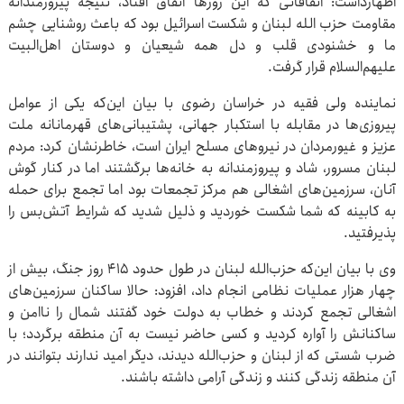
اظهارداشت: اتفاقاتی که این روزها اتفاق افتاد، نتیجه پیروزمندانه
مقاومت حزب الله لبنان و شکست اسرائیل بود که باعث روشنایی چشم
ما و خشنودی قلب و دل همه شیعیان و دوستان اهل‌البیت
علیهم‌السلام قرار گرفت.
نماینده ولی فقیه در خراسان رضوی با بیان این‌که یکی از عوامل
پیروزی‌ها در مقابله با استکبار جهانی، پشتیبانی‌های قهرمانانه ملت
عزیز و غیورمردان در نیروهای مسلح ایران است، خاطرنشان کرد: مردم
لبنان مسرور، شاد و پیروزمندانه به خانه‌ها برگشتند اما در کنار گوش
آنان، سرزمین‌های اشغالی هم مرکز تجمعات بود اما تجمع برای حمله
به کابینه که شما شکست خوردید و ذلیل شدید که شرایط آتش‌بس را
پذیرفتید.
وی با بیان این‌که حزب‌الله لبنان در طول حدود ۴۱۵ روز جنگ، بیش از
چهار هزار عملیات نظامی انجام داد، افزود: حالا ساکنان سرزمین‌های
اشغالی تجمع کردند و خطاب به دولت خود گفتند شمال را ناامن و
ساکنانش را آواره کردید و کسی حاضر نیست به آن منطقه برگردد؛ با
ضرب شستی که از لبنان و حزب‌الله دیدند، دیگر امید ندارند بتوانند در
آن منطقه زندگی کنند و زندگی آرامی داشته باشند.