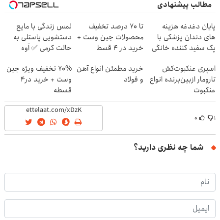
مطالب پیشنهادی
پایان دغدغه هزینه
تا 70 درصد تخفیف
لمس زندگی با مایع
های دندان پزشکی با
محصولات جین وست +
دستشویی پاستلی به
پک سفید کننده خانگی
خرید در 4 قسط
حالت کرمی ✅ اَوه
اسپری عنکبوت‌‌کش
خرید مطمئن انواع آهن
70% تخفیف ویژه جین
تارومار ازبین‌برنده انواع
و فولاد
وست + خرید در4
عنکبوت
قسطه
۰
۱
شما چه نظری دارید؟