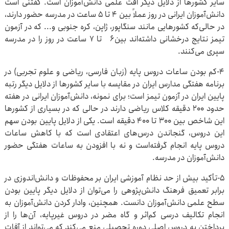
سایر کشورها از دلایل دیگر افت علمی دانش‌آموزان است. گفتنی است
دانش‌آموزان ایرانی در روز عملاً بین ۴ تا ۵ ساعت در مدرسه حضور دارند،
در حالی‌که کشورهایی مانند سنگاپور، ژاپن، کره جنوبی و... که در آزمون
تیمز نتایج درخشانی داشته‌اند بین۶ تا ۷ ساعت در روز را در مدرسه
سپری می‌کنند.
۴-کم بودن ساعات دروس پایه (زبان فارسی، ریاضی و علوم تجربی) در
برنامه هفتگی مدارس ایران در مقایسه با سایر کشورها از دلایل دیگر رتبه
پایین ایران در آزمون تیمز است؛ برای نمونه، دانش‌آموزان ایرانی در هفته
حدود ۲۰۰ دقیقه کلاس ریاضی دارند در حالی که در بسیاری از کشورها
این شاخص بین ۳۰۰ تا ۴۰۰ دقیقه است. یکی از دلایل پایین بودن سهم
این دروس، گنجاندن درس‌های اعتقادی است که با کاهش ساعات
دروس پایه انجام گرفته‌است و نه با افزودن به ساعات هفتگی حضور
دانش‌آموزان در مدرسه.
۵-تأکید بیش از حد نظام آموزشی ایران بر محفوظات و دانش‌اندوزی در
برابر تعمیق فرهنگ دانش‌پژوهی را می‌توان از دلایل دیگر پایین بودن
سطح علمی دانش‌آموزان دانست. همچنین، وادار کردن دانش‌آموزان به
انجام تکالیف درسی کم‌اثر و گاه مضر در دروس غیرپایه، آن‌ها را از
پرداختن به دروس اصلی دوره تحصیلی منع می‌کند که می‌تواند از آفات