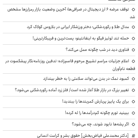
توقف عرضه ۶ ارز دیجیتال در صرافی‌ها؛ آخرین وضعیت بازار رمزارزها مشخص
شد
مدال طلا و رکوردشکنی؛ دختر ورزشکار ایرانی در بلاروس کولاک کرد
حمله تند لوئیز فیگو به اینفانتینو: پست‌ترین و فریبکارترینی!
فناوری دید در شب چگونه عمل می‌کند؟
اعلام جزئیات مراسم تشییع مرحوم قاسم‌زاده؛ تدفین روزنامه‌نگار پیشکسوت در
قطعه نام‌آوران
کمبود نمک در بدن می‌تواند سلامتی را به خطر بیندازد
تغییر بزرگ در بازار طلا آغاز شده است/ فلز زرد آماده رکوردشکنی می‌شود؟
برای یک پاییز پربارش کمربندها را ببندید!
ببینید تورم چگونه کم‌درآمدها را له کرده!
اگر پشه‌ها نابود شوند، چه می‌شود؟
[دکتر محمدعلی فیاض‌بخش] حقوق بشر و کرامت انسانی