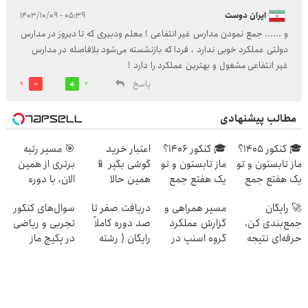
ایران دوست
۰۵:۳۹ - ۱۴۰۳/۱۰/۰۹
و ...... جمع نمودن مدارس غیر انتفاعی ! معلم ودبیری که تا دیروز در مدارس
دولتی عملکرد خوبی ندارد ، فردا که بازنشسته می‌شود بلافاصله در مدارس
غیر انتفاعی مشغول و بهترین عملکرد را دارد !
پاسخ
0
0
مطالب پیشنهادی
🎓 کنکور ۱۴۰5؟
🎓 کنکور ۱۴۰6؟
اعتبار خرید
🎯 مسیر رتبه
ماز تابستون و تو
ماز تابستون و تو
گوشی بگیر 📱
برتری از همین
یک هفتع جمع
یک هفتع جمع
همین حالا
الان، با دوره
میکنه 🏆
میکنه 🏆
درخواست اعتبار
رایگان ماز شروع
🚀 رایگان
مسیر همراهی و
دریافت صفر تا
سوال‌های کنکور
بده 🎯
میشه!
جمع‌بندی کن،
گزارش عملکرد
صد دوره کاملاً
تجربی و ریاضی
حرفه‌ای نتیجه
گروه اسنپ در
رایگان ( رشته
در پکیج ماز
بگیر و رتبه برتر
۱۴۰۴
ریاضی، تجربی،
شو!
انسانی)