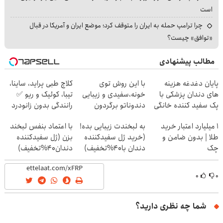
است
چرا ترامپ حمله به ایران را متوقف کرد؛ موضع ایران و آمریکا در قبال
«توافق» چیست؟
مطالب پیشنهادی
پایان دغدغه هزینه
با این روش توی
کلاچ طبی پراید، ساینا،
های دندان پزشکی با
خونه،سفیدی و زیبایی
تیبا، کوئیک و ریو ✅
پک سفید کننده خانگی
دندوناتو برگردون
رانندگی بدون زانودرد
(40%off)
۱ میلیارد اعتبار خرید
به لبخندت زیبایی بده!
با اعتماد بنفس لبخند
طلا | بدون ضامن و
(خرید ژل سفیدکننده
بزن (ژل سفیدکننده
چک
دندان با40%تخفیف)
دندان40%تخفیف)
۰
۰
شما چه نظری دارید؟