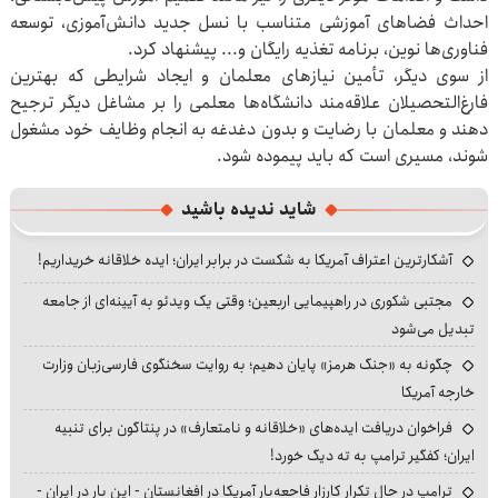
احداث فضاهای آموزشی متناسب با نسل جدید دانش‌آموزی، توسعه
فناوری‌ها نوین، برنامه تغذیه رایگان و... پیشنهاد کرد.
از سوی دیگر، تأمین نیازهای معلمان و ایجاد شرایطی که بهترین
فارغ‌التحصیلان علاقه‌مند دانشگاه‌ها معلمی را بر مشاغل دیگر ترجیح
دهند و معلمان با رضایت و بدون دغدغه به انجام وظایف خود مشغول
شوند، مسیری است که باید پیموده شود.
شاید ندیده باشید
آشکارترین اعتراف آمریکا به شکست در برابر ایران؛ ایده خلاقانه خریداریم!
مجتبی شکوری در راهپیمایی اربعین؛ وقتی یک ویدئو به آیینه‌ای از جامعه
تبدیل می‌شود
چگونه به «جنگ هرمز» پایان دهیم؛ به روایت سخنگوی فارسی‌زبان وزارت
خارجه آمریکا
فراخوان دریافت ایده‌های «خلاقانه و نامتعارف» در پنتاگون برای تنبیه
ایران؛ کفگیر ترامپ به ته دیگ خورد!
ترامپ در حال تکرار کارزار فاجعه‌بار آمریکا در افغانستان - این بار در ایران -