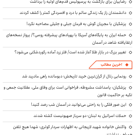
رضاییان برای بازگشت به پرسپولیس قدم‌های اولیه را برداشت
دانشمندان راز یک زندگی سالم با درد و افسردگی کمتر را کشف کردند
پزشکیان با مجریان گوش به فرمان جبلی و جلیلی مصاحبه نکرد!
حمله ایران به پایگاه‌های آمریکا با پهپادهای پیشرفته روسی؟/ پرواز نسخه‌های
ارتقایافته شاهد در آسمان
تغییر بزرگ در بازار طلا آغاز شده است/ فلز زرد آماده رکوردشکنی می‌شود؟
آخرین مطالب
رونمایی رئال از گران‌ترین خرید تاریخش؛ دیومانده راهی مادرید شد
پزشکیان: پاسداشت مشروطه، فراخوانی است برای وفاق ملی، عقلانیت جمعی و
تکیه بر حاکمیت قانون
این صور فلکی را به راحتی می‌توانید در آسمان شب رصد کنید!
حملات اسرائیل به لبنان؛ دو سرباز صهیونیست کشته شدند
واکنش خانواده شهید لاریجانی به اظهارات سردار کوثری: شهدا هیچ تلفن
همراهی نداشتند