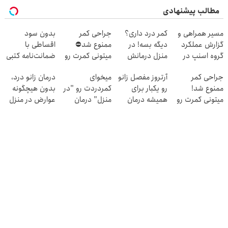
مطالب پیشنهادی
مسیر همراهی و
کمر درد داری؟
جراحی کمر
بدون سود
گزارش عملکرد
دیگه بسه! در
ممنوع شد⛔
اقساطی با
گروه اسنپ در
منزل درمانش
میتونی کمرت رو
ضمانت‌نامه کتبی
۱۴۰۴
کن
در منزل درمان
دندونتو ایمپلنت
جراحی کمر
آرتروز مفصل زانو
میخوای
درمان زانو درد،
(◀پرسش‌نامه)
کنی! 👈🏻
کن✅
ممنوع شد!
رو یکبار برای
کمردردت رو "در
بدون هیچگونه
پرسش‌نامه
میتونی کمرت رو
همیشه درمان
منزل" درمان
عوارض در منزل
در منزل درمان
کن!
کنی؟ (◂فیلم +
(◂پرسش‌نامه)
کنی!
◗پرسش‌نامه◖
◂پرسش‌نامه)
((پرسش‌نامه))