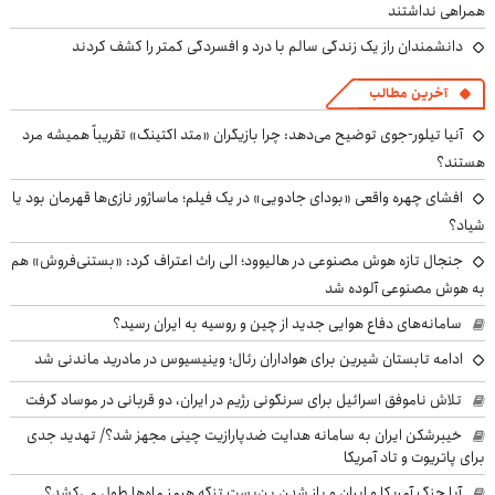
همراهی نداشتند
دانشمندان راز یک زندگی سالم با درد و افسردگی کمتر را کشف کردند
آخرین مطالب
آنیا تیلور-جوی توضیح می‌دهد: چرا بازیگران «متد اکتینگ» تقریباً همیشه مرد
هستند؟
افشای چهره واقعی «بودای جادویی» در یک فیلم؛ ماساژور نازی‌ها قهرمان بود یا
شیاد؟
جنجال تازه هوش مصنوعی در هالیوود؛ الی راث اعتراف کرد: «بستنی‌فروش» هم
به هوش مصنوعی آلوده شد
سامانه‌های دفاع هوایی جدید از چین و روسیه به ایران رسید؟
ادامه تابستان شیرین برای هواداران رئال؛ وینیسیوس در مادرید ماندنی شد
تلاش ناموفق اسرائیل برای سرنگونی رژیم در ایران، دو قربانی در موساد گرفت
خیبرشکن ایران به سامانه هدایت ضدپارازیت چینی مجهز شد؟/ تهدید جدی
برای پاتریوت و تاد آمریکا
آیا جنگ آمریکا و ایران و باز شدن بن‌بست تنگه هرمز ماه‌ها طول می‌کشد؟