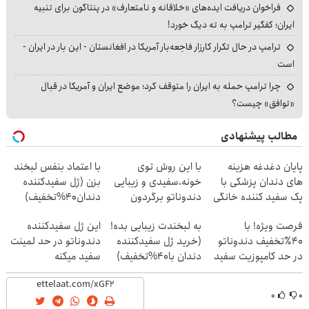
فراخوان دریافت ایده‌های «خلاقانه و نامتعارف» در پنتاگون برای تنبیه
ایران؛ کفگیر ترامپ به ته دیگ خورد!
ترامپ در حال تکرار کارزار فاجعه‌بار آمریکا در افغانستان - این بار در ایران -
است
چرا ترامپ حمله به ایران را متوقف کرد؛ موضع ایران و آمریکا در قبال
«توافق» چیست؟
مطالب پیشنهادی
پایان دغدغه هزینه
با این روش توی
با اعتماد بنفس لبخند
های دندان پزشکی با
خونه،سفیدی و زیبایی
بزن (ژل سفیدکننده
پک سفید کننده خانگی
دندوناتو برگردون
دندان40%تخفیف)
(40%off)
فرصت ویژه! با
به لبخندت زیبایی بده!
این ژل سفیدکننده
40٪تخفیف دندوناتو
(خرید ژل سفیدکننده
دندوناتو در حد لمینت
در حد کامپوزیت سفید
دندان با40%تخفیف)
سفید میکنه
کن
(40%تخفیف)
۰
۰