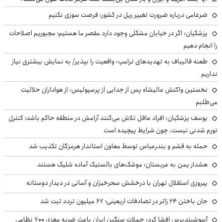
ضرغامی درباره ضرورت تغییر ریل در کشور: فرصت سوزی نکنیم
پزشکیان: اگر در خیابان مشکلی وجود دارد مقصر ما هستیم؛ مجبوریم اصلاحات
را انجام دهیم
طعنه قالیباف به تهدیدهای ترامپ: واقعیت را بپذیر/ به نمایش بیشتری نیاز
نداریم
نخستین واکنش عالیشاه پس از جدایی از پرسپولیس: از هواداران حلالیت
می‌طلبم
یوسف پزشکیان: افراد عاقل تلاش می‌کنند آرامش در منطقه حاکم باشد؛ کنترل
تورم شدنی نیست، چون شرایط پیچیده است
حمله به قشم و بندرعباس توسط معاون استاندار هرمزگان تکذیب شد
هشدار یمن به عربستان: موشک‌های بالستیک آماده شلیک هستند
پیروزی استقلال تهران با درخشش سحرخیزان و آسانی در دیدار دوستانه
جان باختن ۲۴ زائر در تصادفات اربعینی؛ ۶۷ میلیون تردد ثبت شد
آسوشیتدپرس افشا کرد: حملات سنگین ایران باعث ضربه مغزی ۷۰۰ نظامی