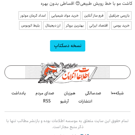
کاشت مو با خط رویش طبیعی😍 اقساطی بدون بهره
بازرسی جرثقیل
فرم ساز آنلاین
خرید مواد شیمیایی
امداد کرمان موتور
خرید یوسی
اقتصاد ایرانی
بهترین بروکر
ارز دیجیتال
بلیط اتوبوس
نسخه دسکتاپ
شبکه۱۰۰
صدسالگی
هم‌زبان
صدای مردم
یادداشت
انتشارات
آرشیو
RSS
تمام حقوق این سایت متعلق به موسسه اطلاعات بوده و بازنشر مطالب تنها با
ذکر منبع مجاز است.