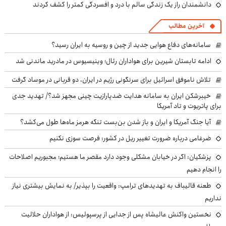
دانشمندان راز یک زندگی سالم با درد و افسردگی کمتر را کشف کردند
آخرین مطالب
سامانه‌های دفاع هوایی جدید از چین و روسیه به ایران رسید؟
ادامه تابستان شیرین برای هواداران رئال؛ وینیسیوس در مادرید ماندنی شد
تلاش ناموفق اسرائیل برای سرنگونی رژیم در ایران، دو قربانی در موساد گرفت
خیبرشکن ایران به سامانه هدایت ضدپارازیت چینی مجهز شد؟/ تهدید جدی
برای پاتریوت و تاد آمریکا
آیا جنگ آمریکا و ایران و باز شدن بن‌بست تنگه هرمز ماه‌ها طول می‌کشد؟
ضرغامی درباره ضرورت تغییر ریل در کشور: فرصت سوزی نکنیم
پزشکیان: اگر در خیابان مشکلی وجود دارد مقصر ما هستیم؛ مجبوریم اصلاحات
را انجام دهیم
طعنه قالیباف به تهدیدهای ترامپ: واقعیت را بپذیر/ به نمایش بیشتری نیاز
نداریم
نخستین واکنش عالیشاه پس از جدایی از پرسپولیس: از هواداران حلالیت