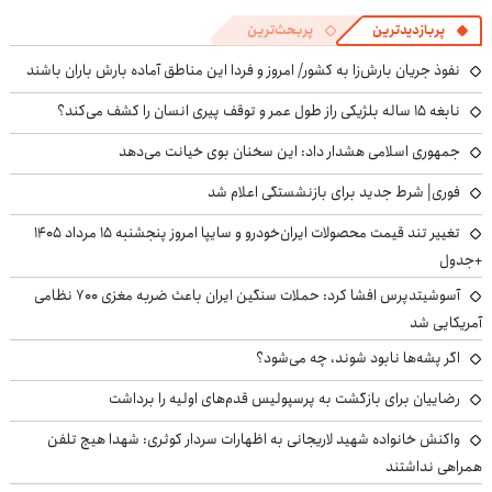
پربازدیدترین
پربحث‌ترین
نفوذ جریان بارش‌زا به کشور/ امروز و فردا این مناطق آماده بارش باران باشند
نابغه ۱۵ ساله بلژیکی راز طول عمر و توقف پیری انسان را کشف می‌کند؟
جمهوری اسلامی هشدار داد: این سخنان بوی خیانت می‌دهد
فوری| شرط جدید برای بازنشستگی اعلام شد
تغییر تند قیمت محصولات ایران‌خودرو و سایپا امروز پنجشنبه ۱۵ مرداد ۱۴۰۵
+جدول
آسوشیتدپرس افشا کرد: حملات سنگین ایران باعث ضربه مغزی ۷۰۰ نظامی
آمریکایی شد
اگر پشه‌ها نابود شوند، چه می‌شود؟
رضاییان برای بازگشت به پرسپولیس قدم‌های اولیه را برداشت
واکنش خانواده شهید لاریجانی به اظهارات سردار کوثری: شهدا هیچ تلفن
همراهی نداشتند