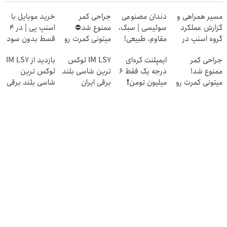
مسیر همراهی و
دندان مصنوعی
جراحی کمر
خرید موبایل با
گزارش عملکرد
سوئیسی | سبک،
ممنوع شد⛔
اسنپ پی | در ۴
گروه اسنپ در
مقاوم، طبیعی!
میتونی کمرت رو
قسط بدون سود
۱۴۰۴
ویزیت
در منزل درمان
و کارمزد!
جراحی کمر
ایمپلنت کره‌ای
IM LS7 لوکس
بازدید از IM LS7
رایگان+پرداخت
کنی! 👈🏻
ممنوع شد!
درجه یک فقط 6
ترین شاسی بلند
لوکس ترین
اقساطی😍
پرسش‌نامه
میتونی کمرت رو
میلیون تومن❗
برقی ایران
شاسی بلند برقی
در منزل درمان
ایران در باشگاه
کنی!
انقلاب
((پرسش‌نامه))