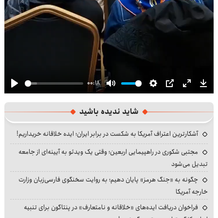
00:18
Play
Mute
Settings
PIP
Enter
Dow
fullscre
شاید ندیده باشید
آشکارترین اعتراف آمریکا به شکست در برابر ایران؛ ایده خلاقانه خریداریم!
مجتبی شکوری در راهپیمایی اربعین؛ وقتی یک ویدئو به آیینه‌ای از جامعه
تبدیل می‌شود
چگونه به «جنگ هرمز» پایان دهیم؛ به روایت سخنگوی فارسی‌زبان وزارت
خارجه آمریکا
فراخوان دریافت ایده‌های «خلاقانه و نامتعارف» در پنتاگون برای تنبیه