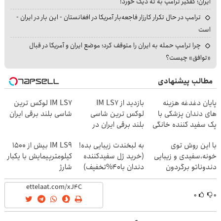
ایران؛ کفگیر ترامپ به ته دیگ خورد!
ترامپ در حال تکرار کارزار فاجعه‌بار آمریکا در افغانستان - این بار در ایران -
است
چرا ترامپ حمله به ایران را متوقف کرد؛ موضع ایران و آمریکا در قبال
«توافق» چیست؟
مطالب پیشنهادی
پایان دغدغه هزینه
بازدید از IM LS7
IM LS7 لوکس ترین
های دندان پزشکی با
لوکس ترین شاسی
شاسی بلند برقی ایران
پک سفید کننده خانگی
بلند برقی ایران در
باشگاه انقلاب
با این روش توی
به لبخندت زیبایی بده!
IM LS9 بیش از 1500
خونه،سفیدی و زیبایی
(خرید ژل سفیدکننده
کیلومترپیمایش با یکبار
دندوناتو برگردون
دندان با40%تخفیف)
شارژ
(40%off)
۰
۰