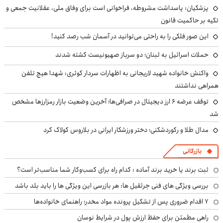
پزشکیان: پاسداشت مشروطه، فراخوانی است برای وفاق ملی، عقلانیت جمعی و
تکیه بر حاکمیت قانون
این صور فلکی را به راحتی می‌توانید در آسمان شب رصد کنید!
حملات اسرائیل به لبنان؛ دو سرباز صهیونیست کشته شدند
واکنش خانواده شهید لاریجانی به اظهارات سردار کوثری: شهدا هیچ تلفن
همراهی نداشتند
توقف عرضه ۶ ارز دیجیتال در صرافی‌ها؛ آخرین وضعیت بازار رمزارزها مشخص
شد
مدال طلا و رکوردشکنی؛ دختر ورزشکار ایرانی در بلاروس کولاک کرد
بازرگانی
ثبت برند یا خرید برند آماده : کدام راه برای کسب‌وکار شما مناسب‌تر است؟
بررسی ویژگی های فنی جرثقیل ها: هر بازرسی این ویژگی ها را باید بلد باشد
۷ اقدام ضروری پس از تشکیل پرونده مواد مخدر؛ راهنمای خانواده‌ها
راهی مطمئن برای حفظ ارزش پول در شرایط نوسان