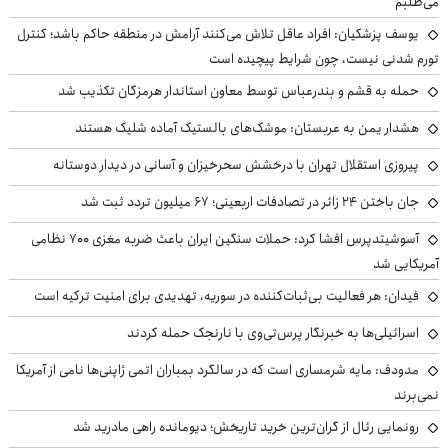
می‌طلبم
یوسف پزشکیان: افراد عاقل تلاش می‌کنند آرامش در منطقه حاکم باشد؛ کنترل
تورم شدنی نیست، چون شرایط پیچیده است
حمله به قشم و بندرعباس توسط معاون استاندار هرمزگان تکذیب شد
هشدار یمن به عربستان: موشک‌های بالستیک آماده شلیک هستند
پیروزی استقلال تهران با درخشش سحرخیزان و آسانی در دیدار دوستانه
جان باختن ۲۴ زائر در تصادفات اربعینی؛ ۶۷ میلیون تردد ثبت شد
آسوشیتدپرس افشا کرد: حملات سنگین ایران باعث ضربه مغزی ۷۰۰ نظامی
آمریکایی شد
فیدان: هر فعالیت بی‌ثبات‌کننده در سوریه، تهدیدی برای امنیت ترکیه است
اسرائیلی‌ها به خبرنگار پرس‌تی‌وی با نارنجک حمله کردند
مدودف: مایه شرمساری است که در سالگرد بمباران اتمی ژاپنی‌ها نامی از آمریکا
نمی‌برند
رونمایی رئال از گران‌ترین خرید تاریخش؛ دیومانده راهی مادرید شد