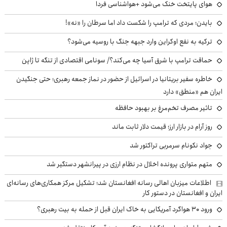
هوای پایتخت خنک می‌شود +هواشناسی فردا
بایدن؛ مردی که ترامپ را شکست داد اما سرطان را «نه»!
ترکیه به نفع اوکراین وارد جبهه جنگ با روسیه می‌شود؟
حماقت ترامپ با شرق آسیا چه می‌کند؟/ سونامی اقتصادی از تنگه تا ژاپن
خاطره سفیر بریتانیا در اسرائیل از حضور در نماز جمعه رهبری؛ حتی جنگیدن
ایران هم «منطق» دارد
تاثیر مصرف تخم‌مرغ بر بهبود حافظه
روز آرام در بازار ارز؛ قیمت دلار ثابت ماند
جواد نکونام سرمربی تراکتور شد
متهم متواری پرونده اخلال در نظام ارزی در پیرانشهر دستگیر شد
اطلاعات میزبان اهالی رسانه افغانستان شد؛ تشکیل مرکز همکاری‌های رسانه‌ای
ایران و افغانستان در دستور کار
ورود ۳۰ هواگرد آمریکایی به خاک ایران قبل از حمله به بیت رهبری؟