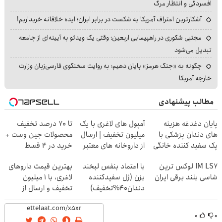
افسردگی و انتظار مرگ
آشکارترین اعتراف آمریکا به شکست در برابر ایران؛ ایده خلاقانه خریداریم!
مجتبی شکوری در راهپیمایی اربعین؛ وقتی یک ویدئو به آیینه‌ای از جامعه
تبدیل می‌شود
چگونه به «جنگ هرمز» پایان دهیم؛ به روایت سخنگوی فارسی‌زبان وزارت
خارجه آمریکا
مطالب پیشنهادی
پایان دغدغه هزینه
آمپول های لاغری با یک
تا 70 درصد تخفیف
های دندان پزشکی با
میلیون تخفیف | ارسال
محصولات جین وست +
پک سفید کننده خانگی
از داروخانه های معتبر
خرید در 4 قسط
IM LS7 لوکس ترین
با اعتماد بنفس لبخند
بهترین قیمت داروهای
شاسی بلند برقی ایران
بزن (ژل سفیدکننده
لاغری، با ۱ میلیون
دندان40%تخفیف)
تخفیف و ارسال از
داروخانه‌
۰
۰