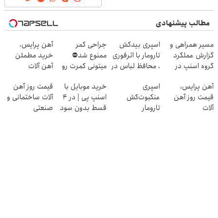
مطالب پیشنهادی
مسیر همراهی و
اسپری بیدکش
جراحی کمر
آهن پرایس،
گزارش عملکرد
تارومار با اثرفوری
ممنوع شد⛔
خرید مطمئن
گروه اسنپ در
، محافظ لباس در
میتونی کمرت رو
آهن آلات
۱۴۰۴
مقابل بید
در منزل درمان
آهن پرایس،
اسپری
خرید موبایل با
قیمت روز آهن
کنی! 👈🏻
قیمت روز آهن
عنکبوت‌‌کش
اسنپ پی | در ۴
آلات ساختمانی و
پرسش‌نامه
آلات
تارومار
قسط بدون سود
صنعتی
ازبین‌برنده انواع
و کارمزد!
عنکبوت