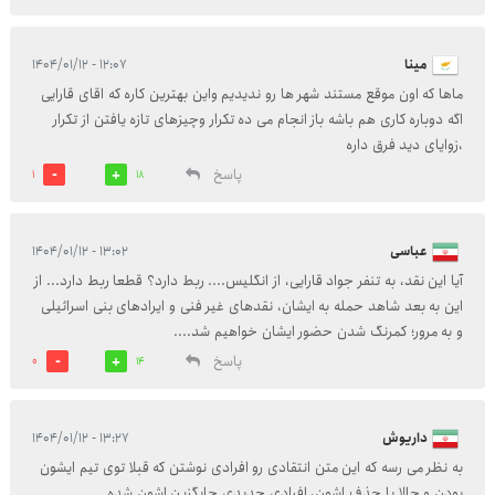
مینا
۱۲:۰۷ - ۱۴۰۴/۰۱/۱۲
ماها که اون موقع مستند شهر ها رو ندیدیم واین بهترین کاره که اقای قارایی
اگه دوباره کاری هم باشه باز انجام می ده تکرار وچیزهای تازه یافتن از تکرار
،زوایای دید فرق داره
پاسخ
1
18
عباسی
۱۳:۰۲ - ۱۴۰۴/۰۱/۱۲
آیا این نقد، به تنفر جواد قارایی، از انگلیس.... ربط دارد؟ قطعا ربط دارد... از
این به بعد شاهد حمله به ایشان، نقدهای غیر فنی و ایرادهای بنی اسرائیلی
و به مرور؛ کمرنگ شدن حضور ایشان خواهیم شد....
پاسخ
0
14
داریوش
۱۳:۲۷ - ۱۴۰۴/۰۱/۱۲
به نظر می رسه که این متن انتقادی رو افرادی نوشتن که قبلا توی تیم ایشون
بودن و حالا با حذف اشون، افرادی جدیدی جایگزین اشون شده