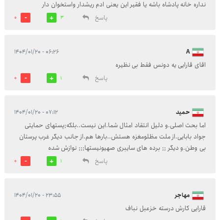
نداره خانه پادشاه باشه یا فقیر این یعنی ادم ریشدار واستخوان دار
پاسخ
0
3
۰۶:۲۶ - ۱۴۰۴/۰۱/۲۰
A
اقای قارایی یه دونس فقط بی نظیره
پاسخ
0
1
حمید
۰۷:۱۲ - ۱۴۰۴/۰۱/۲۰
اما بحث اصلی.و دلیل انتقاد امثال شما.این نیست..بلکه;پستهای حمایتی
جواد بابایی.از ملت مظلومغزه هستش..بارها هم.از جانب دیگر غرب پرستان
بی وطن.و دیگر ;; برده های سایبری صهیونیستها;;; نوازش شده
پاسخ
0
1
مهاجر
۲۳:۵۵ - ۱۴۰۴/۰۱/۲۰
قارایی کارش درسته خزعبل نباف