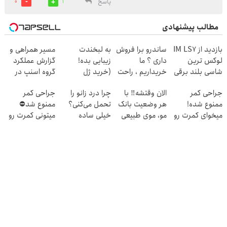
پاسخ
0
1
مطالب پیشنهادی
بازدید از IM LS7
ساندرو برا فروش
به لبخندت
مسیر همراهی و
لوکس ترین
داری ؟ ما
زیبایی بده!
گزارش عملکرد
شاسی بلند برقی
خریداریم ، راحت
(خرید ژل
گروه اسنپ در
ایران در باشگاه
بفروشش
سفیدکننده
۱۴۰۴
جراحی کمر
الان وقتشه‼️ با
چرا درد زانو را
جراحی کمر
انقلاب
دندان
ممنوع شده!
هر وضعیت بانک
تحمل می‌کنی؟
ممنوع شد⛔
با40%تخفیف)
میخوای کمرت رو
مو، موی طبیعی
خیلی ساده
میتونی کمرت رو
در منزل درمان
بکار!
درمنزل درمانش
در منزل درمان
کنی؟
کن
کنی! 👈🏻
((پرسش‌نامه))
پرسش‌نامه