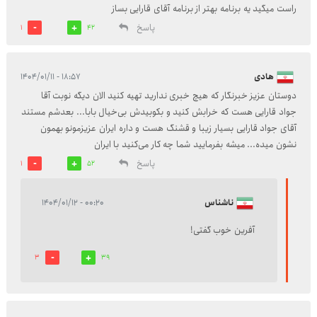
راست میگید یه برنامه بهتر از برنامه آقای قارایی بساز
پاسخ
1
42
هادی
۱۸:۵۷ - ۱۴۰۴/۰۱/۱۱
دوستان عزیز خبرنگار که هیچ خبری ندارید تهیه کنید الان دیگه نوبت آقا
جواد قارایی هست که خرابش کنید و بکوبیدش بی‌خیال بابا... بعدشم مستند
آقای جواد قارایی بسیار زیبا و قشنگ هست و داره ایران عزیزمونو بهمون
نشون میده... میشه بفرمایید شما چه کار می‌کنید با ایران
پاسخ
1
52
ناشناس
۰۰:۲۰ - ۱۴۰۴/۰۱/۱۲
آفرین خوب گفتی!
3
39