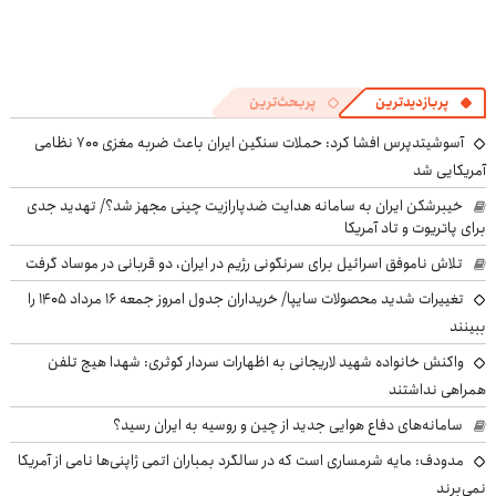
پربازدیدترین
پربحث‌ترین
آسوشیتدپرس افشا کرد: حملات سنگین ایران باعث ضربه مغزی ۷۰۰ نظامی
آمریکایی شد
خیبرشکن ایران به سامانه هدایت ضدپارازیت چینی مجهز شد؟/ تهدید جدی
برای پاتریوت و تاد آمریکا
تلاش ناموفق اسرائیل برای سرنگونی رژیم در ایران، دو قربانی در موساد گرفت
تغییرات شدید محصولات سایپا/ خریداران جدول امروز جمعه ۱۶ مرداد ۱۴۰۵ را
ببینند
واکنش خانواده شهید لاریجانی به اظهارات سردار کوثری: شهدا هیچ تلفن
همراهی نداشتند
سامانه‌های دفاع هوایی جدید از چین و روسیه به ایران رسید؟
مدودف: مایه شرمساری است که در سالگرد بمباران اتمی ژاپنی‌ها نامی از آمریکا
نمی‌برند