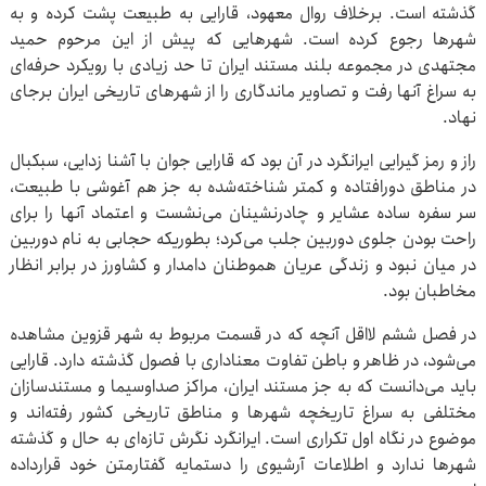
گذشته است. برخلاف روال معهود، قارایی به طبیعت پشت کرده و به
شهرها رجوع کرده است. شهرهایی که پیش از این مرحوم حمید
مجتهدی در مجموعه بلند مستند ایران تا حد زیادی با رویکرد حرفه‌ای
به سراغ آنها رفت و تصاویر ماندگاری را از شهرهای تاریخی ایران برجای
نهاد.
راز و رمز گیرایی ایرانگرد در آن بود که قارایی جوان با آشنا زدایی، سبکبال
در مناطق دورافتاده و کمتر شناخته‌شده به جز هم آغوشی با طبیعت،
سر سفره ساده عشایر و چادرنشینان می‌نشست و اعتماد آنها را برای
راحت بودن جلوی دوربین جلب می‌کرد؛ بطوریکه حجابی به نام دوربین
در میان نبود و زندگی عریان هموطنان دامدار و کشاورز در برابر انظار
مخاطبان بود.
در فصل ششم لااقل آنچه که در قسمت مربوط به شهر قزوین مشاهده
می‌شود، در ظاهر و باطن تفاوت معناداری با فصول گذشته دارد. قارایی
باید می‌دانست که به جز مستند ایران، مراکز صداوسیما و مستندسازان
مختلفی به سراغ تاریخچه شهرها و مناطق تاریخی کشور رفته‌اند و
موضوع در نگاه اول تکراری است. ایرانگرد نگرش تازه‌ای به حال و گذشته
شهرها ندارد و اطلاعات آرشیوی را دستمایه گفتارمتن خود قرارداده