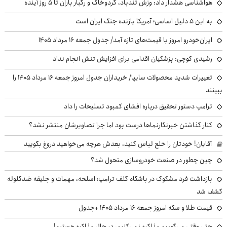
هواشناسی هشدار داد: وزش تندباد، گردوخاک و رگبار باران تا ۵ روز آینده
به این ۵ دلیل اساسی؛ آمریکا بازنده جنگ ایران است
ایران‌خودرو امروز با قیمت‌های تازه آمد/ جدول جمعه ۱۶ مرداد ۱۴۰۵
رشیدی کوچی: پزشکیان اقدامی برای افزایش تنش انجام نداد
تغییرات شدید محصولات سایپا/ خریداران جدول امروز جمعه ۱۶ مرداد ۱۴۰۵ را
ببینند
ترامپ دستور تحقیق درباره افشای کمبود تسلیحات را داد
کنار گذاشتن خبرنگارنماها درست بود اما چرا تصاویرشان منتشر نشد؟
آقایان! خودتان را خلع لباس کنید، بعدش هرچه می‌خواهید دروغ بگویید
چین چطور در صنعت خودروسازی متحول شد؟
بازداشت فرد مشکوک در باشگاه گلف ترامپ؛ اسلحه، مهمات و جلیقه ضدگلوله
کشف شد
قیمت طلا و سکه امروز جمعه ۱۶ مرداد ۱۴۰۵ +جدول
حتی وقتی می‌گوییم مذاکره نمی‌کنیم، در حال مذاکره هستیم!