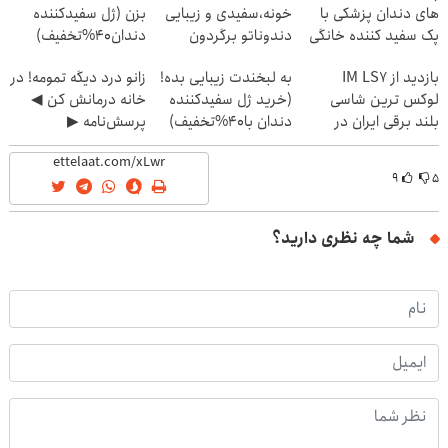
های دندان پزشکی با
خونه،سفیدی و زیبایی
بزن (ژل سفیدکننده
پک سفید کننده خانگی
دندوناتو برگردون
دندان40%تخفیف)
(40%off)
بازدید از IM LS7
به لبخندت زیبایی بده!
زانو درد دیگه تمومه! در
لوکس ترین شاسی
(خرید ژل سفیدکننده
خانه درمانش کن ◀
بلند برقی ایران در
دندان با40%تخفیف)
پرسش‌نامه ▶
باشگاه انقلاب
۹
۵
شما چه نظری دارید؟