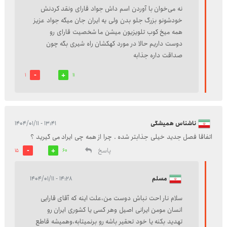
نه می‌خوان با آوردن اسم داش جواد قارای ونقد کردنش
خودشونو بزرگ جلو بدن ولی یه ایران جان میگه جواد عزیز
همه میخ کوب تلویزیون میشن ما شخصیت قارای رو
دوست داریم حالا در مورد کهکشان راه شیری بگه چون
صداقت داره جذابه
1
11
ناشناس همیشگی
۱۳:۴۱ - ۱۴۰۴/۰۱/۱۱
اتفاقا فصل جدید خیلی جذابتر شده . چرا از همه چی ایراد می گیرید ؟
پاسخ
15
60
مسلم
۱۴:۲۸ - ۱۴۰۴/۰۱/۱۱
سلام نار احت نباش دوست من،علت اینه که آقای قارایی
انسان مومن ایرانی اصیل وهر کسی یا کشوری ایران رو
تهدید بکنه یا خود تحقیر باشه رو برنمیتابه،وهمیشه قاطع