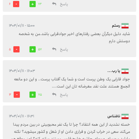
پاسخ
6
72
رستم
۱۵:۰۰ - ۱۴۰۴/۰۱/۱۱
شاید دلیل دیگرآن بعضی رفتارهای اخیر جوادقرایی باشد.من به شخصه
دوستش دارم
پاسخ
5
57
یا رب...
۱۶:۰۳ - ۱۴۰۴/۰۱/۱۱
جواد قارایی یک وطن پرست است و شما یک آفتاب پرست.. و این دو مانعه
الجمع هستند علت نقد مغرضانه تان این است....
پاسخ
12
75
ناشناس
۱۶:۳۱ - ۱۴۰۴/۰۱/۱۱
خسته نشدید از این همه انتقاد؟ چرا تا یک نفر محبوبیتی در بین مردم پیدا
می‌کند سعی در خراب کردن و فراری دادن او از شغل و کشور میشوید؟ نکنه
مایلید بره برای عربهای حاشیه خلیج فارس مستند سازی کنه؟ اون موقع هم