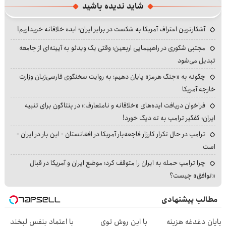
شاید ندیده باشید
آشکارترین اعتراف آمریکا به شکست در برابر ایران؛ ایده خلاقانه خریداریم!
مجتبی شکوری در راهپیمایی اربعین؛ وقتی یک ویدئو به آیینه‌ای از جامعه
تبدیل می‌شود
چگونه به «جنگ هرمز» پایان دهیم؛ به روایت سخنگوی فارسی‌زبان وزارت
خارجه آمریکا
فراخوان دریافت ایده‌های «خلاقانه و نامتعارف» در پنتاگون برای تنبیه
ایران؛ کفگیر ترامپ به ته دیگ خورد!
ترامپ در حال تکرار کارزار فاجعه‌بار آمریکا در افغانستان - این بار در ایران -
است
چرا ترامپ حمله به ایران را متوقف کرد؛ موضع ایران و آمریکا در قبال
«توافق» چیست؟
مطالب پیشنهادی
پایان دغدغه هزینه
با این روش توی
با اعتماد بنفس لبخند