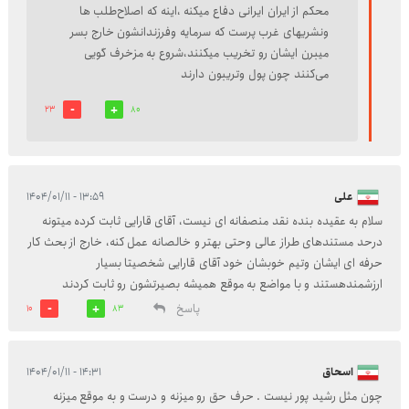
محکم از ایران ایرانی دفاع میکنه ،اینه که اصلاح‌طلب ها
ونشریهای غرب پرست که سرمایه وفرزندانشون خارج بسر
میبرن ایشان رو تخریب میکنند،شروع به مزخرف گویی
می‌کنند چون پول وتریبون دارند
23
80
علی
۱۳:۵۹ - ۱۴۰۴/۰۱/۱۱
سلام به عقیده بنده نقد منصفانه ای نیست، آقای قارایی ثابت کرده میتونه
درحد مستندهای طراز عالی وحتی بهتر و خالصانه عمل کنه، خارج از بحث کار
حرفه ای ایشان وتیم خوبشان خود آقای قارایی شخصیتا بسیار
ارزشمندهستند و با مواضع به موقع همیشه بصیرتشون رو ثابت کردند
پاسخ
10
83
اسحاق
۱۴:۳۱ - ۱۴۰۴/۰۱/۱۱
چون مثل رشيد پور نیست . حرف حق رو میزنه و درست و به موقع میزنه