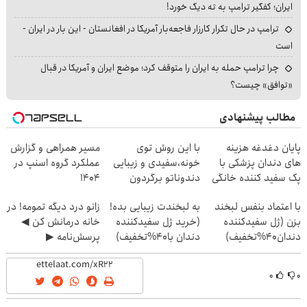
ایران؛ کفگیر ترامپ به ته دیگ خورد!
ترامپ در حال تکرار کارزار فاجعه‌بار آمریکا در افغانستان - این بار در ایران -
است
چرا ترامپ حمله به ایران را متوقف کرد؛ موضع ایران و آمریکا در قبال
«توافق» چیست؟
مطالب پیشنهادی
پایان دغدغه هزینه
با این روش توی
مسیر همراهی و گزارش
های دندان پزشکی با
خونه،سفیدی و زیبایی
عملکرد گروه اسنپ در
پک سفید کننده خانگی
دندوناتو برگردون
۱۴۰۴
(40%off)
با اعتماد بنفس لبخند
به لبخندت زیبایی بده!
زانو درد دیگه تمومه! در
بزن (ژل سفیدکننده
(خرید ژل سفیدکننده
خانه درمانش کن ◀
دندان40%تخفیف)
دندان با40%تخفیف)
پرسش‌نامه ▶
۰
۰