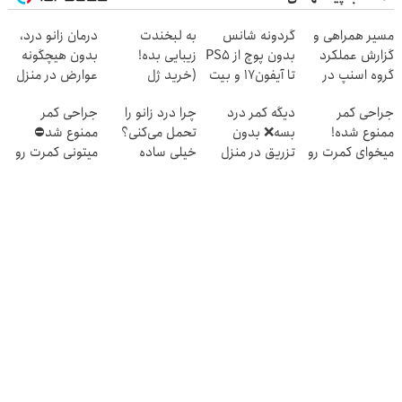
مسیر همراهی و
گردونه شانس
به لبخندت
درمان زانو درد،
گزارش عملکرد
بدون پوچ از PS5
زیبایی بده!
بدون هیچگونه
گروه اسنپ در
تا آیفون17 و بیت
(خرید ژل
عوارض در منزل
۱۴۰۴
کوین 🔥
سفیدکننده
(◂پرسش‌نامه)
جراحی کمر
دیگه کمر درد
چرا درد زانو را
جراحی کمر
دندان
ممنوع شده!
بسه❌ بدون
تحمل می‌کنی؟
ممنوع شد⛔
با40%تخفیف)
میخوای کمرت رو
تزریق در منزل
خیلی ساده
میتونی کمرت رو
در منزل درمان
درمانش کن✅
درمنزل درمانش
در منزل درمان
کنی؟
◀پرسش‌نامه پر
کن
کنی! 👈🏻
((پرسش‌نامه))
کن▶
پرسش‌نامه