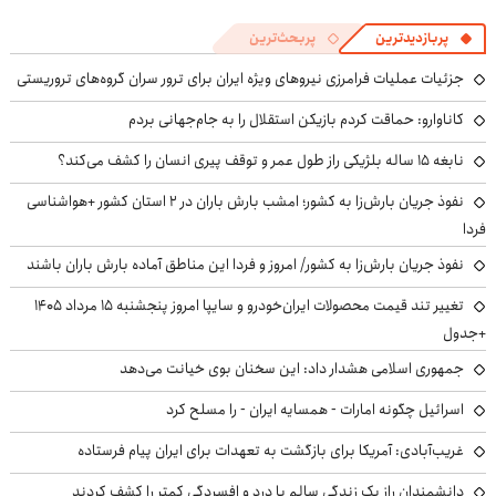
پربازدیدترین
پربحث‌ترین
جزئیات عملیات فرامرزی نیروهای ویژه ایران برای ترور سران گروه‌های تروریستی
کاناوارو: حماقت کردم بازیکن استقلال را به جام‌جهانی بردم
نابغه ۱۵ ساله بلژیکی راز طول عمر و توقف پیری انسان را کشف می‌کند؟
نفوذ جریان بارش‌زا به کشور؛ امشب بارش باران در ۲ استان کشور +هواشناسی
فردا
نفوذ جریان بارش‌زا به کشور/ امروز و فردا این مناطق آماده بارش باران باشند
تغییر تند قیمت محصولات ایران‌خودرو و سایپا امروز پنجشنبه ۱۵ مرداد ۱۴۰۵
+جدول
جمهوری اسلامی هشدار داد: این سخنان بوی خیانت می‌دهد
اسرائیل چگونه امارات - همسایه ایران - را مسلح کرد
غریب‌آبادی: آمریکا برای بازگشت به تعهدات برای ایران پیام فرستاده
دانشمندان راز یک زندگی سالم با درد و افسردگی کمتر را کشف کردند