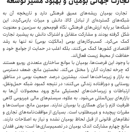
تجارت جهانی بومیان و بهبود مسیر توسعه
تجارت بومیان ریشه‌های عمیق فرهنگی دارد و تاریخچه آن به
شبکه‌های گسترده‌ای از تبادل کالا، دانش و میراث بازمی‌گردد. این
شبکه‌ها بر پایه ارزش‌های فرهنگی، نگاه قوم‌محور به سرزمین و معنویت
شکل گرفته بودند و مشارکت متقابل و اشتراک دانش به پیشبرد تجارت
کمک می‌کرد. کسب‌وکارهای بومی (مالکیّت بومی) نه تنها به رشد
اقتصادی کشورها کمک می‌کنند، بلکه اغلب در حمایت از جوامع خود و
حفاظت از محیط زیست فعال‌اند.
با وجود این فرصت‌ها، بومیان با موانع ساختاری متعددی روبرو هستند
که چرخه تجارت آنان را مختل می‌کند. نخستین مانع، ضعف دسترسی
به بازار و زیرساخت‌ها است‌. بیشترین درصد جمعیت بومی در مناطق
روستایی و دورافتاده زندگی می‌کنند؛ در نتیجه کمبود شبکه حمل‌ونقل،
ارتباطات و زیرساخت‌های لجستیکی مانع ورود محصولات آن‌ها به
بازارهای بین‌المللی می‌شود. به علاوه، سیستم‌های مالی غیربومی گاهی
ظرفیت لازم را برای همکاری با بومیان ندارند. سومین مانع، سیاست‌ها و
مقررات پیچیده و غیرمطلوب است‌. بسیاری از موافقت‌نامه‌های تجاری و
نظام‌های قانونی از قبل لحاظ بومیان نشده و نیاز به اصلاحات دارند.
مانع چهارم مشارکت اندک بومیان در تصمیم‌سازی‌ها است؛ یعنی فقدان