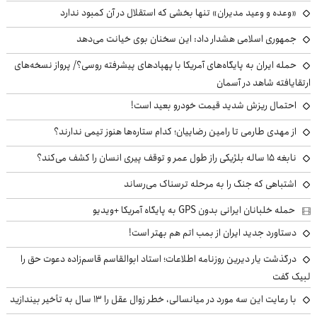
«وعده و وعید مدیران» تنها بخشی که استقلال در آن کمبود ندارد
جمهوری اسلامی هشدار داد: این سخنان بوی خیانت می‌دهد
حمله ایران به پایگاه‌های آمریکا با پهپادهای پیشرفته روسی؟/ پرواز نسخه‌های
ارتقایافته شاهد در آسمان
احتمال ریزش شدید قیمت خودرو بعید است!
از مهدی طارمی تا رامین رضاییان؛ کدام ستاره‌ها هنوز تیمی ندارند؟
نابغه ۱۵ ساله بلژیکی راز طول عمر و توقف پیری انسان را کشف می‌کند؟
اشتباهی که جنگ را به مرحله ترسناک می‌رساند
حمله خلبانان ایرانی بدون GPS به پایگاه آمریکا +ویدیو
دستاورد جدید ایران از بمب اتم هم بهتر است!
درگذشت یار دیرین روزنامه اطلاعات؛ استاد ابوالقاسم قاسم‌زاده دعوت حق را
لبیک گفت
با رعایت این سه مورد در میانسالی، خطر زوال عقل را ۱۳ سال به تأخیر بیندازید