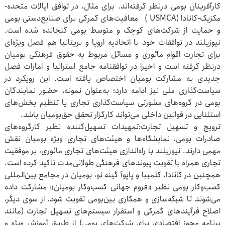
کارآفرینان بومی درنظر گرفته‌اند. برای مثال، در توافق ایالات متحده-
مکزیک-کانادا (USMCA ) معافیت‌های گمرکی برای صنایع‌دستی بومی
و حمایت از شرکت‌های کوچک و متوسط بومی گنجانده شده است‌.
نیوزیلند در توافقات خود با اتحادیه اروپا و بریتانیا هم فصل ویژه‌ای
برای تجارت اقوام مائوری و مسائل مربوط به حقوق فرهنگی بومیان
درنظر گرفته است و اخیرا در توافقنامه جامع استرالیا و امارات فصل
جدیدی به مشارکت بومیان اختصاص یافته است‌. این رویکرد در
سیاست‌گذاری ملی نیز ادامه دارد؛ به‌عنوان نمونه، حضور نمایندگان
بومی در گروه‌های مشورتی سیاست‌گذاری تجاری یا تنظیم بخش‌های
استثنایی در قوانین داخلی می‌تواند کارگزار تحقق حق‌بومیان باشد.
ترویج و تسهیل تجارت‌:تمهیدات تسهیل‌کننده نظیر کارگروه‌های
صادرات بومی، نمایشگاه‌ها و هیئت‌های تجاری ویژه بومیان نقش
مهمی دارند. نیوزیلند با راه‌اندازی هیئت‌های تجاری مائوری، بر موفقیت
تجاری همراه با تقویت پیوندهای فرهنگی طولانی‌مدت تاکید کرده است‌.
همچنین در کانادا، کلمبیا و پاپوآ گینه نو، بومیان در مجامع بین‌المللی
کسب‌وکار بومی نظیر «فروم جهانی کسب‌وکار بومیان» مشارکت داده
می‌شوند تا شبکه‌سازی و همکاری بین‌بومی تقویت شود. از سوی دیگر،
اصلاح فرآیندهای گمرکی و استقرار سیستم‌های تسهیل تجارت (مانند
برنامه مجوز اقتصادی برای شرکت‌های بومی) از طریق آموزش ویژه و