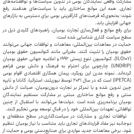
مشارکت واقعی نمایندگان بومی در تدوین سیاست‌ها و توافقنامه‌های
تجاری‌. همه این موانع ساختاری باید با سیاست‌های هدفمند رفع
شوند؛ به‌نحوی‌که فرصت‌های کارآفرینی بومی برای دسترسی به بازارهای
جهانی افزایش یابد.
برای رفع موانع و فعال‌سازی تجارت بومیان، راهبردهای کلیدی ذیل در
سطح سیاست گذاری شناسایی شده است‌:
حمایت در معاهدات بین‌المللی‌: معاهدات و توافقات جهانی می‌توانند
حقوق بومیان را تثبیت کنند. مقرراتی مانند کنوانسیون حقوق بومیان
(ILO۱۰۷)، کنوانسیون تنوع زیستی ۱۹۹۲ و اعلامیه جهانی حقوق بومیان
(UNDRIP) چارچوبی برای احترام به فرهنگ و دانش بومی فراهم
کرده‌اند. نمونه مدرن این رویکرد، پیمان همکاری اقتصادی اقوام بومی
(IPETCA) است که در سال ۲۰۲۱ توسط نیوزیلند، استرالیا، کانادا و تایپه
چین تدوین شده و با تمرکز بر تجارت درون‌بومیان، صیانت از دانش
سنتی و رفع موانع ساختاری مبتنی بر مشارکت مستقیم نمایندگان
بومیان برنامه‌ریزی شده است .دولت‌ها می‌توانند با استقبال از چنین
توافقاتی، تعهدات بین‌المللی خود را در قبال توسعه بومی تحکیم کنند.
توافقات تجاری و مشارکت در سیاست‌گذاری‌:در سطح منطقه‌ای و
دوجانبه نیز مفاد قراردادهای تجاری باید متناسب با نیاز بومیان تنظیم
شود. برخی معاهدات جدید مواردی برای صنایع‌دستی بومی و حمایت از