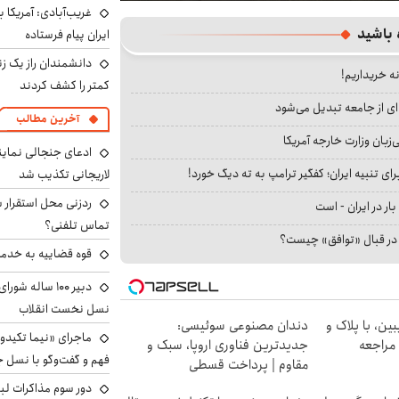
غریب‌آبادی: آمریکا 
 باشید
ایران پیام فرستاده
دانشمندان راز یک زن
نه خریداریم!
کمتر را کشف کردند
ای از جامعه تبدیل می‌شود
آخرین مطالب
بان وزارت خارجه آمریکا
ادعای جنجالی نمای
ای تنبیه ایران؛ کفگیر ترامپ به ته دیگ خورد!
لاریجانی تکذیب شد
ردزنی محل استقرار ش
بار در ایران - است
تماس تلفنی؟
ا در قبال «توافق» چیست؟
قوه قضاییه به خدمت
دبیر ۱۰۰ ساله ش
نسل نخست انقلاب
ین، با پلاک و
دندان مصنوعی سوئیسی:
ماجرای «نیما تکیدو»
 مراجعه
جدیدترین فناوری اروپا، سبک و
فهم و گفت‌وگو با نسل ج
مقاوم | پرداخت قسطی
دور سوم مذاکرات لبن