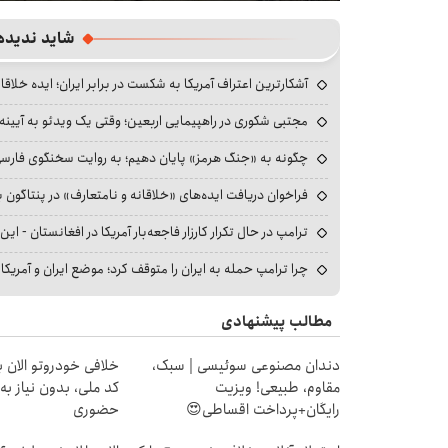
fullscreen
شاید ندیده
آشکارترین اعتراف آمریکا به شکست در برابر ایران؛ ایده خلاقا
مجتبی شکوری در راهپیمایی اربعین؛ وقتی یک ویدئو به آیینه‌
چگونه به «جنگ هرمز» پایان دهیم؛ به روایت سخنگوی فارسی‌ز
فراخوان دریافت ایده‌های «خلاقانه و نامتعارف» در پنتاگون بر
ترامپ در حال تکرار کارزار فاجعه‌بار آمریکا در افغانستان - این 
چرا ترامپ حمله به ایران را متوقف کرد؛ موضع ایران و آمریک
مطالب پیشنهادی
دندان مصنوعی سوئیسی | سبک،
خلافی خودروتو الان بب
مقاوم، طبیعی! ویزیت
کد ملی، بدون نیاز به
رایگان+پرداخت اقساطی😍
حضوری