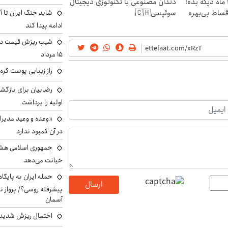
الان طلا بخر پولشو 4 ماه دیگه بده!
دندان مصنوعی با تکنولوژی دیجیتال
شاید جنگ ایران تا 
اقساط بی‌بهره
سوئیسی🇨🇭
ادامه پیدا کند
شیب ریزش قیمت دلار
۱۵ مرداد
راز زیبایی پوست کره‌
رضاییان برای بازگش
اولیه را برداشت
«وعده و وعید مدیرا
در آن کمبود ندارد
جمهوری اسلامی هشد
خیانت می‌دهد
حمله ایران به پایگاه
ارسال
پیشرفته روسی؟/ پرواز ن
آسمان
احتمال ریزش شدید 