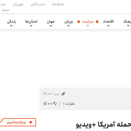
شبکه۱۰۰
صدسالگی
هم‌زبان
صدا
مردم
هنگ
اقتصاد
سیاست
ورزش
جهان
استان‌ها
زندگی
خبر: ۹۹٬۸۰۷
نظرات: ۱
۰
-
۰
مله آمریکا +ویدیو
پربازدیدترین