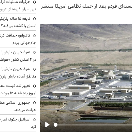
جزئیات عملیات فرامر
ته‌ای فردو بعد از حمله نظامی آمریکا منتشر
ترور سران گروه‌های ترو
نابغه ۱۵ ساله 
انسان را کشف می‌کند؟
کاناوارو: حماقت کردم
جام‌جهانی بردم
نفوذ جریان بارش‌زا 
در ۲ استان کشور +هواشناسی فردا
نفوذ جریان بارش‌زا ب
مناطق آماده بارش باران
تغییر تند قیمت محصو
امروز پنجشنبه ۱۵ مرداد ۱۴۰۵ +جدول
جمهوری اسلامی هشد
خیانت می‌دهد
اسرائیل چگونه امارا
کرد
Play