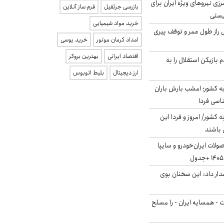
زی نیروهای ویژه ایران برای
بازرسی جرثقیل
فرم ساز آنلاین
ریستی
خرید مواد شیمیایی
بلژیکی راز طول عمر و توقف پیری
امداد کرمان موتور
خرید یوسی
اقتصاد ایرانی
بهترین بروکر
 بازیکن استقلال را به
ارز دیجیتال
بلیط اتوبوس
به کشور؛ امشب بارش باران
ه کشور/ امروز و فردا این
 باشند
لات ایران‌خودرو و سایپا
ار داد: این سخنان بوی
ت - همسایه ایران - را مسلح