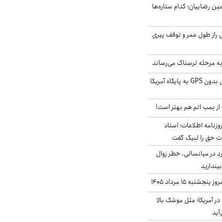
مین رضاییان؛ کدام ستاره‌ها
بلژیکی راز طول عمر و توقف پیری
به مرحله ترسناک می‌رساند
حمله خلبانان ایرانی بدون GPS به پایگاه آمریکا
از بمب اتم هم بهتر است!
زنامه اطلاعات؛ استاد
وت حق را لبیک گفت
د در میانسالی، خطر زوال
نبه ۱۵ مرداد ۱۴۰۵
ر آمریکا؛ مثل موشک بالا
آید