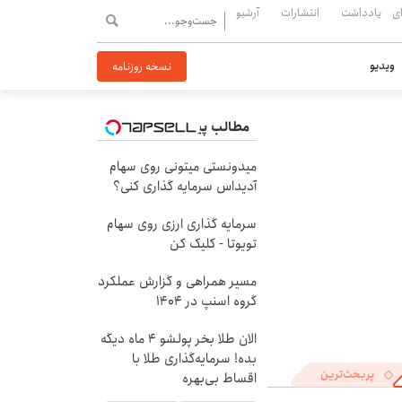
ی
یادداشت
انتشارات
آرشیو
ویدیو
نسخه روزنامه
مطالب پیشنهادی
میدونستی میتونی روی سهام
آدیداس سرمایه گذاری کنی؟
سرمایه گذاری ارزی روی سهام
تویوتا - کلیک کن
مسیر همراهی و گزارش عملکرد
گروه اسنپ در ۱۴۰۴
الان طلا بخر پولشو 4 ماه دیگه
بده! سرمایه‌گذاری طلا با
پربحث‌ترین
اقساط بی‌بهره