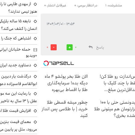
از مهدی طارمی تا را
منتشرشده: 1
در انتظار بررسی: 0
غیرقابل انتشار: 0
هنوز تیمی ندارند؟
نابغه ۱۵ ساله 
۱۳:۵۴ - ۱۴۰۴/۰۴/۰۱
انسان را کشف می‌کند؟
اشتباهی که جنگ را 
پاسخ
0
0
+ویدیو
دستاورد جدید ایران 
درگذشت یار دیرین رو
‌اندازت رو طلا کن!
الان طلا بخر پولشو 4 ماه
ط با چند کلیک با
دیگه بده! سرمایه‌گذاری
ابوالقاسم قاسم‌زاده دع
اقل‌ترین مبلغ...
طلا با اقساط بی‌بهره
با رعایت این سه مور
عقل را ۱۳ سال به تأخیر بیندازید
میدونستی حتی با ۱۰۰
چطور میشه قسطی طلا
ارتومان هم میتونی طلا
خرید | با طلاسی پس انداز
افزایش قیمت طلا امروز پنجش
شده بخری؟
کنید
معمای قیمت بنزین د
می‌رود، مثل پر پایین می‌