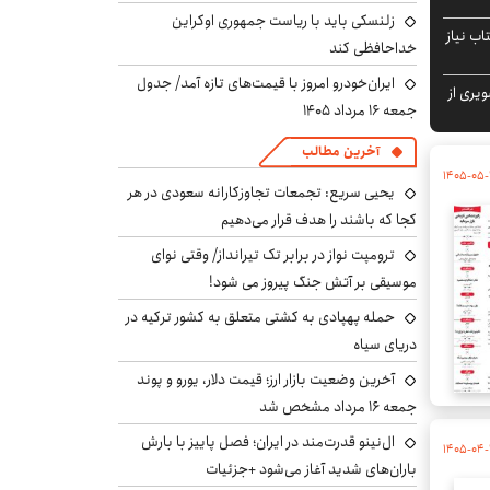
زلنسکی باید با ریاست جمهوری اوکراین
اب نیاز
خداحافظی کند
ایران‌خودرو امروز با قیمت‌های تازه آمد/ جدول
ویری از
جمعه ۱۶ مرداد ۱۴۰۵
آخرین مطالب
۱۴۰۵-۰۵-
یحیی سریع: تجمعات تجاوزکارانه سعودی در هر
کجا که باشند را هدف قرار می‌دهیم
ترومپت نواز در برابر تک تیرانداز/ وقتی نوای
موسیقی بر آتش جنگ پیروز می شود!
حمله پهپادی به کشتی متعلق به کشور ترکیه در
دریای سیاه
آخرین وضعیت بازار ارز؛ قیمت دلار، یورو و پوند
جمعه ۱۶ مرداد مشخص شد
ال‌نینو قدرت‌مند در ایران؛ فصل پاییز با بارش
۱۴۰۵-۰۴-
باران‌های شدید آغاز می‌شود +جزئیات