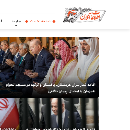
صفحه نخست
جامعه
فر
اقامه نماز سران عربستان، پاکستان و ترکیه در مسجدالحرام
همزمان با امضای پیمان دفاعی
گزارش تصویری عیادت رهبر انقلاب
قیمت انواع فرش ایرانی در بازار
ناامید از همراهی ترامپ؛ نتانیاهو می‌خواهد به
پزشکیان: ا