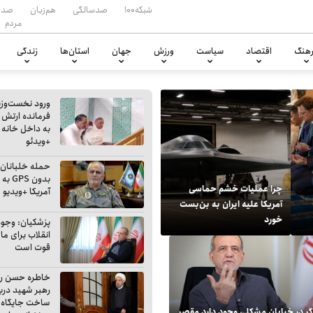
شبکه۱۰۰
صدسالگی
هم‌زبان
صدا
مردم
هنگ
اقتصاد
سیاست
ورزش
جهان
استان‌ها
زندگی
ورود نخست‌وزی
فرمانده ارتش 
به داخل خانه 
+ویدئو
حمله خلبانان ا
بدون PS
چرا عملیات خشم حماسی
آمریکا +ویدیو
آمریکا علیه ایران به بن‌بست
خورد
پزشکیان: وجود
انقلاب برای ما
قوت است
خاطره حسن رو
رهبر شهید دربا
۳۵ قصاب در تهران تحت تعقیب
حاجی فیروزها در تهران 
ساخت جایگاه
گر در خیابان مشکلی وجود دارد مقصر