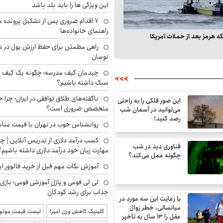
این ویژگی ها را باید بلد باشد
۷ اقدام ضروری پس از تشکیل پرونده م
مرکز سرزمین رویش افتتاح شد
راهنمای خانواده‌ها
 هرمز بعد از حملات آمریکا
راهی مطمئن برای حفظ ارزش پول در ش
نوسان
چیدمان کیف مدرسه؛ چگونه یک کیف م
سبک داشته باشیم؟
ناگفته‌های طلاق توافقی در ایران؛ چرا
این صور فلکی را به راحتی
متخصص ضروری است؟
می‌توانید در آسمان شب
رصد کنید!
روانشناس خوب در تهران با قیمت منا
کسب درآمد دلاری از تدریس آنلاین | چگ
فناوری دید در شب
مهارت زبان خود درآمد دلاری داشته باشیم؟
چگونه عمل می‌کند؟
آموزش نکات مهم قبل از خرید فالوور ای
لی لی فومی و پازل آموزشی فومی؛ بازی
جذاب برای رشد کودکان
با رعایت این سه مورد در
میانسالی، خطر زوال
کلینیک کاهش وزن امیرا
لیست قیمت موتور
عقل را ۱۳ سال به تأخیر