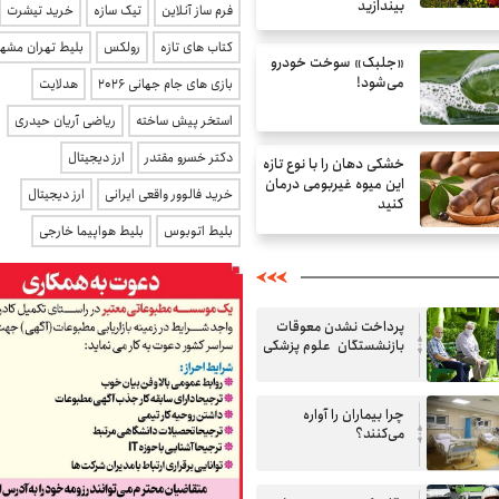
بیندازید
فرم ساز آنلاین
تیک سازه
خرید تیشرت
کتاب های تازه
رولکس
بلیط تهران مشهد
«جلبک» سوخت خودرو
می‌شود!
بازی های جام جهانی 2026
هدلایت
استخر پیش ساخته
ریاضی آریان حیدری
دکتر خسرو مقتدر
ارز دیجیتال
خشکی دهان را با نوع تازه
این میوه غیربومی درمان
خرید فالوور واقعی ایرانی
ارز دیجیتال
کنید
بلیط اتوبوس
بلیط هواپیما خارجی
پرداخت نشدن معوقات
بازنشستگان علوم پزشکی
چرا بیماران را آواره
می‌کنند؟