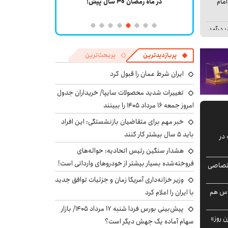
مام
یات
در ماه رمضان ۳۰ سال پیش!
مدرس ادامه دار
شهی
 درآمد
میلیارد دلاری
اقعی
پربازدیدترین
پربحث‌ترین
ایران شرط عمان را قبول کرد
حنه
ید شده
تغییرات شدید محصولات سایپا/ خریداران جدول
امروز جمعه ۱۶ مرداد ۱۴۰۵ را ببینند
سم
خبر مهم برای متقاضیان بازنشستگی: این افراد
 نوار
ند تاریخی اراده‌
اربعین و جلوه‌های
راهبرد دفاع چندلایه
اربعین فراتر از
باید ۵ سال بیشتر کار کنند
در
ملی
ویژه بعد از عاشورا
گردشگری
هشدار سنگین رئیس اتحادیه: حواله‌های
یی
فروخته‌شده بسیار بیشتر از خودروهای وارداتی است!
عین در
ختصاصی
یدیو
علی ربیعی
جلال رفیع
محمدرضا نادری
انوشیروان محسنی
وزیر خزانه‌داری آمریکا زمان و جزئیات توافق جدید
گیسور
بندپی
باس هم
با ایران را اعلام کرد
ین حمله
ن
پیش‌بینی بورس فردا شنبه ۱۷ مرداد ۱۴۰۵/ بازار
د
 روز»
سهام آماده یک جهش دیگر است؟