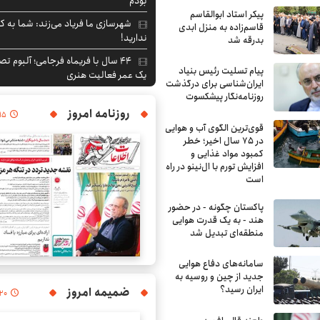
بودم
پیکر استاد ابوالقاسم
شهرسازی ما فریاد می‌زند: شما به کت
قاسم‌زاده به منزل ابدی
ندارید!
بدرقه شد
۴۴ سال با فریماه فرجامی؛ آلبوم تص
پیام تسلیت رئیس بنیاد
یک عمر فعالیت هنری
ایران‌شناسی برای درگذشت
روزنامه‌نگار پیشکسوت
روزنامه امروز
۱۵
قوی‌ترین الگوی آب و هوایی
در ۷۵ سال اخیر؛ خطر
کمبود مواد غذایی و
افزایش تورم با ال‌نینو در راه
است
پاکستان چگونه - در حضور
هند - به یک قدرت هوایی
منطقه‌ای تبدیل شد
سامانه‌های دفاع هوایی
جدید از چین و روسیه به
ایران رسید؟
ضمیمه امروز
۲۰