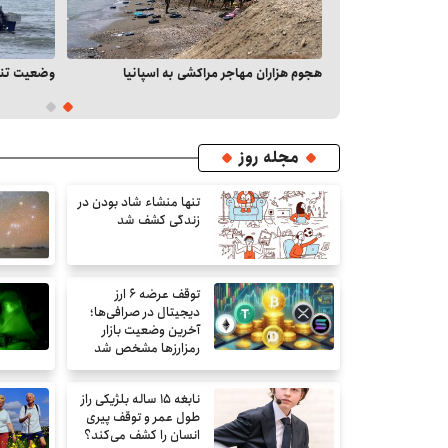
انی
هجوم هزاران مهاجر مراکشی به اسپانیا
وضعیت تنگه
مجله روز
تنها منشاء شاد بودن در
زندگی کشف شد
توقف عرضه ۶ ارز
دیجیتال در صرافی‌ها؛
آخرین وضعیت بازار
رمزارزها مشخص شد
نابغه ۱۵ ساله بلژیکی راز
طول عمر و توقف پیری
انسان را کشف می‌کند؟