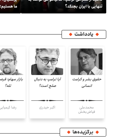
از مجروحان بمباران شیمیایی
آلمان اعلام شد +عکس
تنهایی با ایران بجنگد؟
ما هستیم؛ 
یادداشت
اربعین فراتر از
حقوق بشر و کرامت
آیا ترامپ به دنبال
بازار سهام؛ فرص
گردشگری
انسانی
صلح است؟
تله؟
انوشیروان محسنی
محمدعلی
اکبر حیدری
رضا کیمیایی
بندپی
فیاض‌بخش
برگزیده‌ها