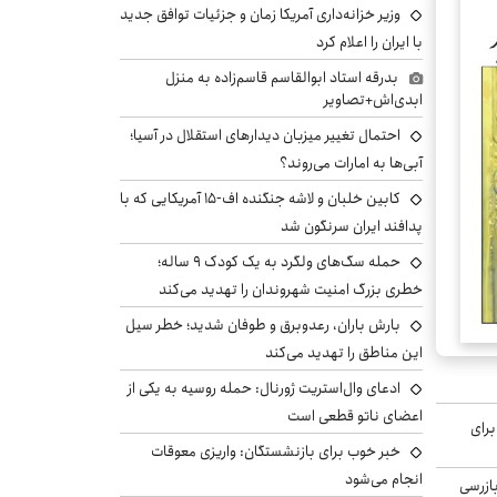
وزیر خزانه‌داری آمریکا زمان و جزئیات توافق جدید
با ایران را اعلام کرد
بدرقه استاد ابوالقاسم قاسم‌زاده به منزل
ابدی‌اش+تصاویر
احتمال تغییر میزبان دیدارهای استقلال در آسیا؛
آبی‌ها به امارات می‌روند؟
کابین خلبان و لاشه جنگنده اف-۱۵ آمریکایی که با
پدافند ایران سرنگون شد
حمله سگ‌های ولگرد به یک کودک ۹ ساله؛
خطری بزرگ امنیت شهروندان را تهدید می‌کند
بارش باران، رعدوبرق و طوفان شدید؛ خطر سیل
این مناطق را تهدید می‌کند
از چهارگوشه جهان +تصاویر
بدرقه استاد ابوالقاسم قاسم‌ز
ابدی‌اش+تصاویر
ادعای وال‌استریت ژورنال: حمله روسیه به یکی از
اعضای ناتو قطعی است
برای
خبر خوب برای بازنشستگان: واریزی معوقات
انجام می‌شود
ازرسی