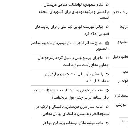
مقام سعودی: توافقنامه دفاعی عربستان،
پاکستان و ترکیه تهدیدی برای کشورهای منطقه
واد مخدر؛
تصاویر زیبا از فینال جام جهانی
نیست
هجوم هزاران مهاجر مراکشی به
پیاتزا فهرست نهایی تیم ملی را برای رقابت‌های
رایط
آسیایی اعلام کرد
رتب و
حراج ۸۸ اثر فاخر از زمان تیموریان تا دوره معاصر
+تصاویر
 حضور وکیل
ماجرای پرسپولیس و دنیل گرا؛ تارتار خواهان
جدایی دفاع راست سرخ‌ها است
سب
زلنسکی باید با ریاست جمهوری اوکراین
ونه از
خداحافظی کند
عدد باورنکردنی رضایت‌نامه حسین‌نژاد؛ دینامو
نستاگرام
برای ستاره ایرانی چقدر پول می‌خواهد؟
 آموزشی
اقامه نماز سران عربستان، پاکستان و ترکیه در
مسجدالحرام همزمان با امضای پیمان دفاعی
 برق
تالاب بیشه دالان، پناهگاه پرندگان مهاجر