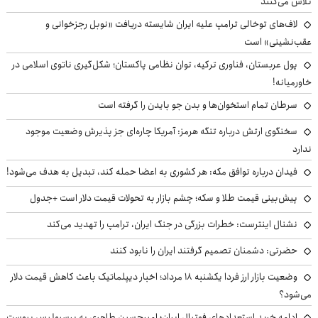
تلاش می‌کنند
لاف‌های توخالی ترامپ علیه ایران شایسته دریافت «نوبل رجزخوانی و
عقب‌نشینی» است
پول عربستان، فناوری ترکیه، توان نظامی پاکستان؛ شکل‌گیری ناتوی اسلامی در
خاورمیانه!
سرطان تمام استخوان‌ها و بدن جو بایدن را گرفته است
سخنگوی ارتش درباره تنگه هرمز: آمریکا چاره‌ای جز پذیرش وضعیت موجود
ندارد
فیدان درباره توافق مکه: هر کشوری به اعضا حمله کند، تبدیل به هدف می‌شود!
پیش‌بینی قیمت طلا و سکه؛ چشم بازار به تحولات قیمت دلار است +جدول
نشنال اینترست: خطرات بزرگی در جنگ ایران، ترامپ را تهدید می‌کند
حضرتی: دشمنان تصمیم گرفتند ایران را نابود کنند
وضعیت بازار ارز فردا یکشنبه ۱۸ مرداد؛ اخبار دیپلماتیک باعث کاهش قیمت دلار
می‌شود؟
ادامه خرید استعدادهای فوتبال ایران؛ امیرحسین طاهری به پرسپولیس پیوست