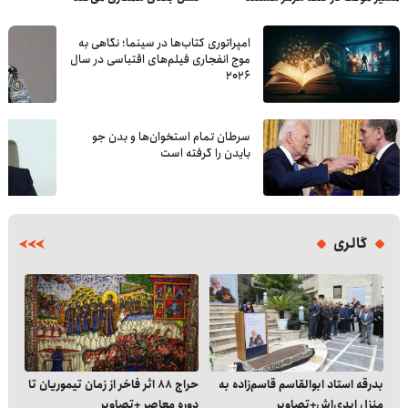
امپراتوری کتاب‌ها در سینما؛ نگاهی به
موج انفجاری فیلم‌های اقتباسی در سال
۲۰۲۶
سرطان تمام استخوان‌ها و بدن جو
بایدن را گرفته است
گالری
بدرقه استاد ابوالقاسم قاسم‌زاده به
حراج ۸۸ اثر فاخر از زمان تیموریان تا
شگف
منزل ابدی‌اش+تصاویر
دوره معاصر +تصاویر
+تص