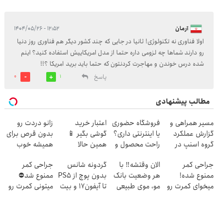
آرمان
۱۲:۵۲ - ۱۴۰۴/۰۵/۲۶
اولا فناوری نه تکنولوژی! ثانیا در جایی که چند کشور دیگر هم فناوری روز دنیا
رو دارند شماها چه لزومی داره حتما از مدل امریکاییش استفاده کنید؟ اینم
شده درس خوندن و مهاجرت کردنتون که حتما باید برید امریکا ؟!!
پاسخ
0
1
مطالب پیشنهادی
مسیر همراهی و
فروشگاه حضوری
اعتبار خرید
زانو دردت رو
گزارش عملکرد
یا اینترنتی داری؟
گوشی بگیر 📱
بدون قرص برای
گروه اسنپ در
راحت محصول و
همین حالا
همیشه خوب
۱۴۰۴
خدماتت رو
درخواست اعتبار
کن! (قدم اول،
جراحی کمر
الان وقتشه‼️ با
گردونه شانس
جراحی کمر
بفروش
بده 🎯
پرسش‌نامه)
ممنوع شده!
هر وضعیت بانک
بدون پوچ از PS5
ممنوع شد⛔
میخوای کمرت رو
مو، موی طبیعی
تا آیفون17 و بیت
میتونی کمرت رو
در منزل درمان
بکار!
کوین 🔥
در منزل درمان
کنی؟
کنی! 👈🏻