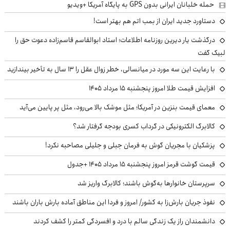
حمله خلبانان ایرانی بدون GPS به پایگاه آمریکا +ویدیو
دستاورد جدید ایران از بمب اتم هم بهتر است!
درگذشت یار دیرین روزنامه اطلاعات؛ استاد ابوالقاسم قاسم‌زاده دعوت حق را
لبیک گفت
با رعایت این سه مورد در میانسالی، خطر زوال عقل را ۱۳ سال به تأخیر بیندازید
افزایش قیمت طلا امروز پنجشنبه ۱۵ مرداد ۱۴۰۵
معمای قیمت بنزین در آمریکا؛ مثل موشک بالا می‌رود، مثل پر پایین می‌آید
کالابرگ الکترونیکی در گرداب کسری بودجه گرفتار شد؟
پزشکیان با مجریان گوش به فرمان جبلی و جلیلی مصاحبه نکرد!
قیمت گوشت قرمز امروز پنجشنبه ۱۵ مرداد ۱۴۰۵ +جدول
سرپرستان خانوارها به‌گوش باشند؛ کالابرگ واریز شد
نفوذ جریان بارش‌زا به کشور/ امروز و فردا این مناطق آماده بارش باران باشند
دانشمندان راز یک زندگی سالم با درد و افسردگی کمتر را کشف کردند