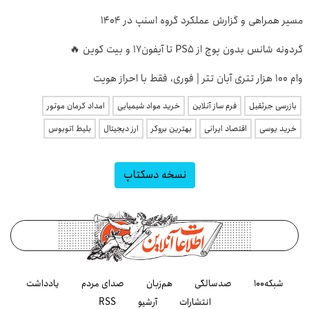
مسیر همراهی و گزارش عملکرد گروه اسنپ در ۱۴۰۴
گردونه شانس بدون پوچ از PS5 تا آیفون17 و بیت کوین 🔥
وام 100 هزار تتری آبان تتر | فوری، فقط با احراز هویت
بازرسی جرثقیل
فرم ساز آنلاین
خرید مواد شیمیایی
امداد کرمان موتور
خرید یوسی
اقتصاد ایرانی
بهترین بروکر
ارز دیجیتال
بلیط اتوبوس
نسخه دسکتاپ
شبکه۱۰۰
صدسالگی
هم‌زبان
صدای مردم
یادداشت
انتشارات
آرشیو
RSS