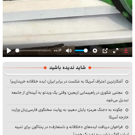
00:14
Play
Mute
Settings
PIP
Enter
Dow
fullscre
شاید ندیده باشید
آشکارترین اعتراف آمریکا به شکست در برابر ایران؛ ایده خلاقانه خریداریم!
مجتبی شکوری در راهپیمایی اربعین؛ وقتی یک ویدئو به آیینه‌ای از جامعه
تبدیل می‌شود
چگونه به «جنگ هرمز» پایان دهیم؛ به روایت سخنگوی فارسی‌زبان وزارت
خارجه آمریکا
فراخوان دریافت ایده‌های «خلاقانه و نامتعارف» در پنتاگون برای تنبیه
ایران؛ کفگیر ترامپ به ته دیگ خورد!