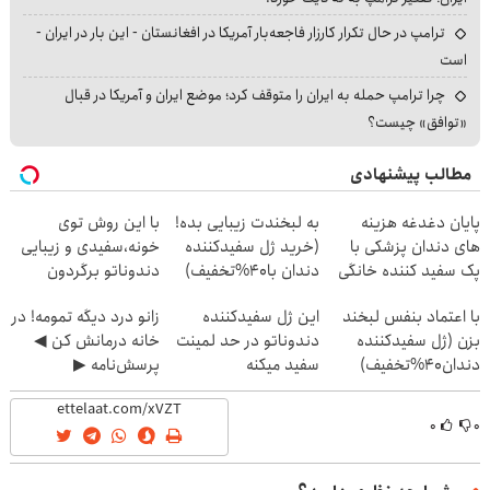
ترامپ در حال تکرار کارزار فاجعه‌بار آمریکا در افغانستان - این بار در ایران -
است
چرا ترامپ حمله به ایران را متوقف کرد؛ موضع ایران و آمریکا در قبال
«توافق» چیست؟
مطالب پیشنهادی
پایان دغدغه هزینه
به لبخندت زیبایی بده!
با این روش توی
های دندان پزشکی با
(خرید ژل سفیدکننده
خونه،سفیدی و زیبایی
پک سفید کننده خانگی
دندان با40%تخفیف)
دندوناتو برگردون
(40%off)
با اعتماد بنفس لبخند
این ژل سفیدکننده
زانو درد دیگه تمومه! در
بزن (ژل سفیدکننده
دندوناتو در حد لمینت
خانه درمانش کن ◀
دندان40%تخفیف)
سفید میکنه
پرسش‌نامه ▶
(40%تخفیف)
۰
۰