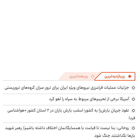
((پرسش‌نامه))
پرسش‌نامه
پربازدیدترین
پربحث‌ترین
جزئیات عملیات فرامرزی نیروهای ویژه ایران برای ترور سران گروه‌های تروریستی
آمریکا برخی از تحریم‌های مربوط به سپاه را لغو کرد
نفوذ جریان بارش‌زا به کشور؛ امشب بارش باران در ۲ استان کشور +هواشناسی
فردا
روحانی: بنا نیست تا قیامت با همسایگانمان اختلاف داشته باشیم/ رهبر شهید
بارها نگذاشتند جنگ شود