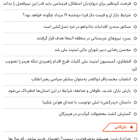
فرصت کم‌نظیر برای دروازه‌بان استقلال؛ فرعباسی باید قدر این نیم‌فصل را بداند
شرایط بازار ارز و قیمت دلار فردا دوشنبه ۱۹ مرداد چگونه خواهد بود؟
سناتور سندرز: اقدامات نتانیاهو در غزه نسل‌کشی است
یمن: نیروهای عربستانی در منطقه المخا هدف قرار گرفتند
محسن رضایی دبیر شورای عالی امنیت ملی شد
قشقاوی: کمیسیون امنیت ملی کلیات طرح اقدام راهبردی تنگه هرمز را تصویب
کرد
انتصاب محمدباقر ذوالقدر به‌عنوان مشاور سیاسی رهبر انقلاب
بارش باران شدید، طوفان و صاعقه؛ شرایط در این استان‌ها خطرناک می‌شود
داستان «پدرکشی» املی نوتومب با صدای هوتن شکیبا
گسترش کشت محصولات کم‌آب‌بر در هرمزگان
بازرگانی
چرا ارزان‌ترین همیشه به‌صرفه‌ترین نیست؟ راهنمای خرید ساعتی که سال‌ها