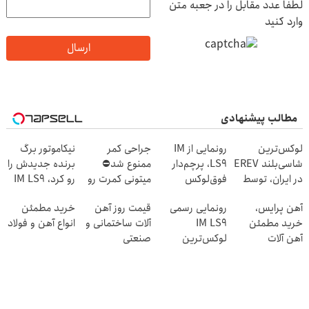
لطفا عدد مقابل را در جعبه متن
وارد کنید
ارسال
مطالب پیشنهادی
لوکس‌ترین
رونمایی از IM
جراحی کمر
نیکاموتور برگ
شاسی‌بلند EREV
LS9، پرچم‌دار
ممنوع شد⛔
برنده جدیدش را
در ایران، توسط
فوق‌لوکس
میتونی کمرت رو
رو کرد، IM LS9
نیکا موتور
EREV وارد بازار
در منزل درمان
رسماً وارد بازار
آهن پرایس،
رونمایی رسمی
قیمت روز آهن
خرید مطمئن
رونمایی شد!
ایران شد
کنی! 👈🏻
ایران شد
خرید مطمئن
IM LS9
آلات ساختمانی و
انواع آهن و فولاد
پرسش‌نامه
آهن آلات
لوکس‌ترین
صنعتی
EREV در ایران