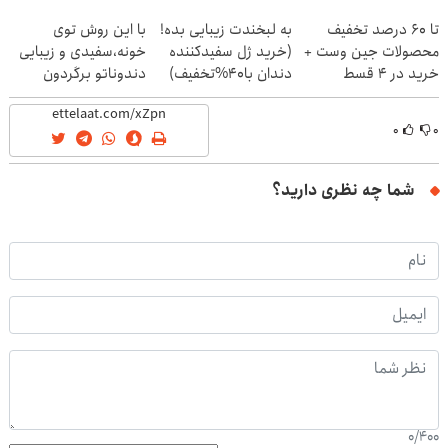
ایران شد
تا 60 درصد تخفیف
به لبخندت زیبایی بده!
با این روش توی
محصولات جین وست +
(خرید ژل سفیدکننده
خونه،سفیدی و زیبایی
خرید در 4 قسط
دندان با40%تخفیف)
دندوناتو برگردون
(40%off)
۰
۰
شما چه نظری دارید؟
0
/
400