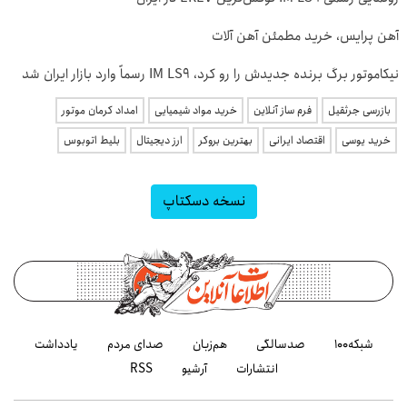
آهن پرایس، خرید مطمئن آهن آلات
نیکاموتور برگ برنده جدیدش را رو کرد، IM LS9 رسماً وارد بازار ایران شد
بازرسی جرثقیل
فرم ساز آنلاین
خرید مواد شیمیایی
امداد کرمان موتور
خرید یوسی
اقتصاد ایرانی
بهترین بروکر
ارز دیجیتال
بلیط اتوبوس
نسخه دسکتاپ
شبکه۱۰۰
صدسالگی
هم‌زبان
صدای مردم
یادداشت
انتشارات
آرشیو
RSS