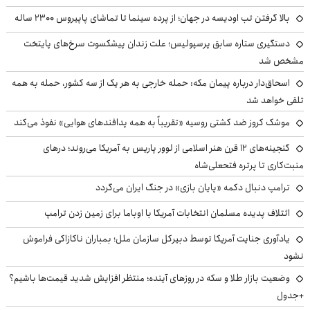
بالا گرفتن تب اودیسه در جهان؛ از پرده سینما تا تماشای پاپیروس ۲۳۰۰ ساله
دستگیری ستاره سابق پرسپولیس؛ علت زندان پیشکسوت سرخ‌های پایتخت
مشخص شد
اسحاق‌دار درباره پیمان مکه: حمله خارجی به هر یک از سه کشور، حمله به همه
تلقی خواهد شد
موشک کروز ضد کشتی روسیه «تقریباً به همه پدافندهای هوایی» نفوذ می‌کند
گنجینه‌های ۱۲ قرن هنر اسلامی از لوور پاریس به آمریکا می‌روند؛ درهای
منبت‌کاری تا پرتره فتحعلی‌شاه
ترامپ دنبال دکمه «پایان بازی» در جنگ ایران می‌گردد
ائتلاف پدیده مسلمان انتخابات آمریکا با اوباما برای زمین زدن ترامپ
یادآوری جنایت آمریکا توسط دبیرکل سازمان ملل؛ بمباران ناکازاکی فراموش
نشود
وضعیت بازار طلا و سکه در روزهای آینده؛ منتظر افزایش شدید قیمت‌ها باشیم؟
+جدول