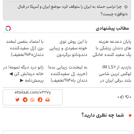
چرا ترامپ حمله به ایران را متوقف کرد؛ موضع ایران و آمریکا در قبال
«توافق» چیست؟
مطالب پیشنهادی
پایان دغدغه هزینه
با این روش توی
با اعتماد بنفس لبخند
های دندان پزشکی با
خونه،سفیدی و زیبایی
بزن (ژل سفیدکننده
پک سفید کننده خانگی
دندوناتو برگردون
دندان40%تخفیف)
(40%off)
بازدید از IM LS7
به لبخندت زیبایی بده!
زانو درد دیگه تمومه! در
لوکس ترین شاسی
(خرید ژل سفیدکننده
خانه درمانش کن ◀
بلند برقی ایران در
دندان با40%تخفیف)
پرسش‌نامه ▶
باشگاه انقلاب
۰
۰
شما چه نظری دارید؟