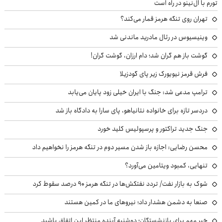
تورم با ال‌نینو در راه است
تهران روی تنگه هرمز قمار می‌کند؟
وینیسیوس در رئال مادرید ماندنی شد
گوشت باز هم گران شد؛ دام ارزان، گوشت گران!
فرش قرمز نیویورک زیر پای گودزیلا
ترامپ مدعی شد: جنگ با ایران خیلی زود پایان می‌یابد
دردسر تازه برای خانواده نتانیاهو، پای سارا به دادگاه باز شد
جنگ جدید تراکتور و پرسپولیس کلید خورد
محسن رضایی: اجازه باز شدن مسیر دوم در تنگه هرمز را نخواهیم داد
تنهایی، کمبود ویتامین می‌آورد؟
شوک به بازار نفت/ تردد نفتکش‌ها در تنگه هرمز ۹۰ درصد سقوط کرد
صنعا به دشمن هشدار داد؛ نیروهای ما در کمین هستند
خبر مهم برای بازنشستگان؛ دوشنبه آینده منتظر این اتفاق باشید