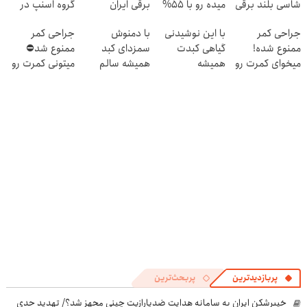
شاسی بلند برقی
میده رو با 55%
برقی ایران
گروه اسنپ در
ایران در باشگاه
تخفیف بخر!
۱۴۰۴
جراحی کمر
با این نوشیدنی
با دمنوش
جراحی کمر
انقلاب
ممنوع شده!
گیاهی کبدت
سمزدای کبد
ممنوع شد⛔
میخوای کمرت رو
همیشه
همیشه سالم
میتونی کمرت رو
در منزل درمان
پرقدرته55%تخفیف
باش
در منزل درمان
کنی؟
کنی! 👈🏻
((پرسش‌نامه))
پرسش‌نامه
پربازدیدترین
پربحث‌ترین
خیبرشکن ایران به سامانه هدایت ضدپارازیت چینی مجهز شد؟/ تهدید جدی