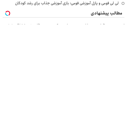
لی لی فومی و پازل آموزشی فومی؛ بازی آموزشی جذاب برای رشد کودکان
مطالب پیشنهادی
این معجون گیاهی نمیذاره چربی ها روی کبدت موندگار بشن55%تخفیف
بازدید از IM LS7 لوکس ترین شاسی بلند برقی ایران در باشگاه انقلاب
IM LS7 لوکس ترین شاسی بلند برقی ایران
پاکسازی کامل کبد با این دمنوش گیاهی 45%تخفیف تا امشب!(لینک خرید
محصول)
بازرسی جرثقیل
فرم ساز آنلاین
خرید مواد شیمیایی
امداد کرمان موتور
خرید یوسی
اقتصاد ایرانی
بهترین بروکر
ارز دیجیتال
بلیط اتوبوس
نسخه دسکتاپ