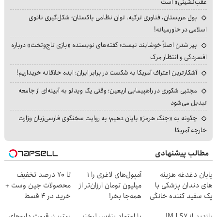
عقب‌نشینی» است
پول عربستان، فناوری ترکیه، توان نظامی پاکستان؛ شکل‌گیری ناتوی
اسلامی در خاورمیانه!
پیر شدن اصلاً خوشایند نیست؛ گفته‌های نویسنده «بازی تاج‌وتخت» درباره
افسردگی و انتظار مرگ
آشکارترین اعتراف آمریکا به شکست در برابر ایران؛ ایده خلاقانه خریداریم!
مجتبی شکوری در راهپیمایی اربعین؛ وقتی یک ویدئو به آیینه‌ای از جامعه
تبدیل می‌شود
چگونه به «جنگ هرمز» پایان دهیم؛ به روایت سخنگوی فارسی‌زبان وزارت
خارجه آمریکا
مطالب پیشنهادی
پایان دغدغه هزینه
آمپول‌های لاغری را ۱
تا 70 درصد تخفیف
های دندان پزشکی با
میلیون تومان ارزان‌تر از
محصولات جین وست +
پک سفید کننده خانگی
همه‌جا بخر!
خرید در 4 قسط
بازدید از IM LS7
با اعتماد بنفس لبخند
بهترین قیمت داروهای