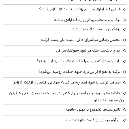
قایدی قید اماراتی‌ها را می‌زند و به استقلال بازمی‌گردد؟
لیگ برتر منتظر میزبانی ورزشگاه آزادی نباشد
پزشکیان با رهبر انقلاب دیدار کرد
محسن رضایی در شورای عالی امنیت ملی پست گرفت
هوای پایتخت خنک می‌شود +هواشناسی فردا
بایدن؛ مردی که ترامپ را شکست داد اما سرطان را «نه»!
ترکیه به نفع اوکراین وارد جبهه جنگ با روسیه می‌شود؟
حماقت ترامپ با شرق آسیا چه می‌کند؟/ سونامی اقتصادی از تنگه تا ژاپن
خاطره سفیر بریتانیا در اسرائیل از حضور در نماز جمعه رهبری؛ حتی جنگیدن
ایران هم «منطق» دارد
تاثیر مصرف تخم‌مرغ بر بهبود حافظه
روز آرام در بازار ارز؛ قیمت دلار ثابت ماند