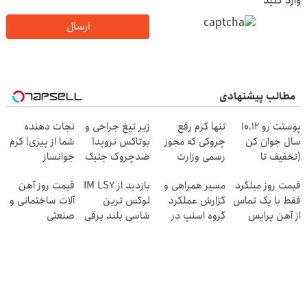
وارد کنید
ارسال
مطالب پیشنهادی
پوستت رو 10،12
تنها کرم رفع
زیر تیغ جراحی و
نجات دهنده
سال جوان کن
چروکی که مجوز
بوتاکس نروید!
شما از پیری! کرم
(تخفیف تا
رسمی وزارت
ضدچروک جلبک
جوانساز
امشب)
بهداشت دارد
با40%تخفیف
جلبک50%تخفیف
قیمت روز میلگرد
مسیر همراهی و
بازدید از IM LS7
قیمت روز آهن
فقط با یک تماس
گزارش عملکرد
لوکس ترین
آلات ساختمانی و
از آهن پرایس
گروه اسنپ در
شاسی بلند برقی
صنعتی
۱۴۰۴
ایران در باشگاه
انقلاب