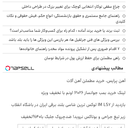
چراغ سقفی توکار؛ انتخابی کوچک برای تغییر بزرگ در طراحی داخلی
راهنمای جامع مستمری و حقوق بازنشستگی؛ انواع حکم، فیش حقوقی و نکات
کلیدی
ثبت برند یا خرید برند آماده : کدام راه برای کسب‌وکار شما مناسب‌تر است؟
بررسی ویژگی های فنی جرثقیل ها: هر بازرسی این ویژگی ها را باید بلد باشد
۷ اقدام ضروری پس از تشکیل پرونده مواد مخدر؛ راهنمای خانواده‌ها
راهی مطمئن برای حفظ ارزش پول در شرایط نوسان
مطالب پیشنهادی
آهن پرایس، خرید مطمئن آهن آلات
لینک خرید بمب جوانساز 2026! اونم با تخفیف ویژه
بازدید از IM LS7 لوکس ترین شاسی بلند برقی ایران در باشگاه انقلاب
زیر تیغ جراحی و بوتاکس نروید! ضدچروک جلبک با40%تخفیف