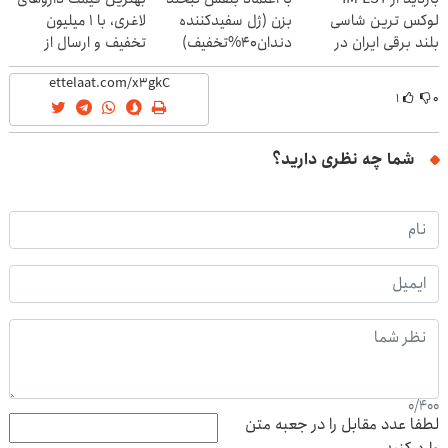
لوکس ترین شاسی
بزن (ژل سفیدکننده
لاغری، با ۱ میلیون
بلند برقی ایران در
دندان40%تخفیف)
تخفیف و ارسال از
باشگاه انقلاب
داروخانه‌
۱
۰
شما چه نظری دارید؟
0
/
400
لطفا عدد مقابل را در جعبه متن