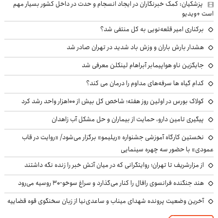
پزشکیان: کمک خبرنگاران در ایجاد انسجام و حدت در داخل کشور بسیار مهم
است +ویدیو
برکناری امیر قلعه‌نویی به کل منتفی شد؟
هشدار بارش باران و وزش باد شدید در تهران صادر شد
جایگزین ناو هواپیمابر آبراهام لینکلن معرفی شد
کدام گیاه ها سرفه‌های مداوم را درمان می کند؟
کولاک بورس در اولین روز هفته؛ شاخص کل بیش از ۱۰۰هزار واحد رشد کرد
پیگیری تامین دارو، حمایت از بیماران و حل مشکل آب زاهدان
نخستین کارگاه آموزشی جشنواره «ریلیمو» برگزار می‌شود/ «روایت در قاب
عمودی» با حضور سه چهره سینمایی
از مزارشریف تا تهران؛ روایتگرانی که در میان آتش خبر را زنده نگه داشتند
هند جنگنده فرانسوی رافال را کنار می‌گذارد و سراغ سوخو-30 روسیه می‌رود
آخرین وضعیت پرونده شهدای میناب و ساعدی‌نیا از زبان سخنگوی قوه قضاییه