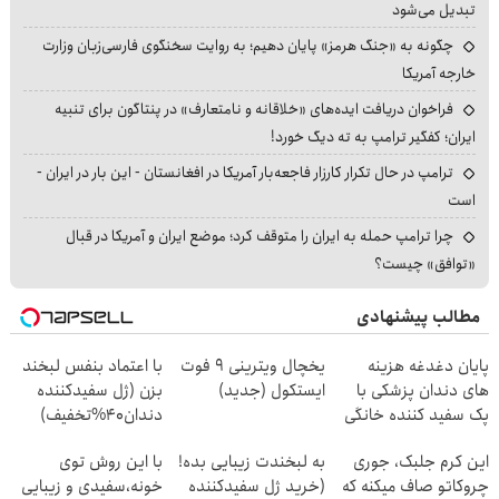
تبدیل می‌شود
چگونه به «جنگ هرمز» پایان دهیم؛ به روایت سخنگوی فارسی‌زبان وزارت
خارجه آمریکا
فراخوان دریافت ایده‌های «خلاقانه و نامتعارف» در پنتاگون برای تنبیه
ایران؛ کفگیر ترامپ به ته دیگ خورد!
ترامپ در حال تکرار کارزار فاجعه‌بار آمریکا در افغانستان - این بار در ایران -
است
چرا ترامپ حمله به ایران را متوقف کرد؛ موضع ایران و آمریکا در قبال
«توافق» چیست؟
مطالب پیشنهادی
پایان دغدغه هزینه
یخچال ویترینی 9 فوت
با اعتماد بنفس لبخند
های دندان پزشکی با
ایستکول (جدید)
بزن (ژل سفیدکننده
پک سفید کننده خانگی
دندان40%تخفیف)
این کرم جلبک، جوری
به لبخندت زیبایی بده!
با این روش توی
چروکاتو صاف میکنه که
(خرید ژل سفیدکننده
خونه،سفیدی و زیبایی