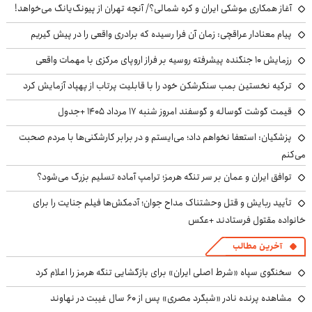
آغاز همکاری موشکی ایران و کره شمالی؟/ آنچه تهران از پیونگ‌یانگ می‌خواهد!
پیام معنادار عراقچی: زمان آن فرا رسیده که برادری واقعی را در پیش گیریم
رزمایش ۱۰ جنگنده پیشرفته روسیه بر فراز اروپای مرکزی با مهمات واقعی
ترکیه نخستین بمب سنگرشکن خود را با قابلیت پرتاب از پهپاد آزمایش کرد
قیمت گوشت گوساله و گوسفند امروز شنبه ۱۷ مرداد ۱۴۰۵ +جدول
پزشکیان: استعفا نخواهم داد؛ می‌ایستم و در برابر کارشکنی‌ها با مردم صحبت
می‌کنم
توافق ایران و عمان بر سر تنگه هرمز؛ ترامپ آماده تسلیم بزرگ می‌شود؟
تأیید ربایش و قتل وحشتناک مداح جوان؛ آدمکش‌ها فیلم جنایت را برای
خانواده مقتول فرستادند +عکس
آخرین مطالب
سخنگوی سپاه «شرط اصلی ایران» برای بازگشایی تنگه هرمز را اعلام کرد
مشاهده پرنده نادر «شبگرد مصری» پس از ۶۰ سال غیبت در نهاوند