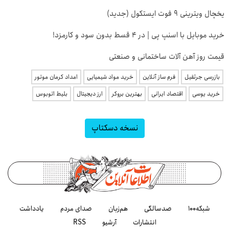
یخچال ویترینی 9 فوت ایستکول (جدید)
خرید موبایل با اسنپ پی | در ۴ قسط بدون سود و کارمزد!
قیمت روز آهن آلات ساختمانی و صنعتی
بازرسی جرثقیل
فرم ساز آنلاین
خرید مواد شیمیایی
امداد کرمان موتور
خرید یوسی
اقتصاد ایرانی
بهترین بروکر
ارز دیجیتال
بلیط اتوبوس
نسخه دسکتاپ
شبکه۱۰۰
صدسالگی
هم‌زبان
صدای مردم
یادداشت
انتشارات
آرشیو
RSS