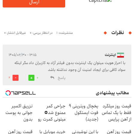
ارسال
نظرات
منتشرشده: 1
در انتظار بررسی: 0
غیرقابل انتشار: 0
اینترنت
۱۳:۱۵ - ۱۴۰۵/۰۲/۳۰
با احراز هویت میتوان یک اینترنت بدون فیلتر آزاد به کاربران داد مگر اینکه
سواد کافی برای ایجاد امنیت آن وجود نداشته باشد
پاسخ
2
0
مطالب پیشنهادی
قیمت روز میلگرد
یخچال ویترینی 9
جراحی کمر
تزریق اکسیر
فقط با یک تماس
فوت ایستکول
ممنوع شد⛔
جوانی به پوست
از آهن پرایس
(جدید)
میتونی کمرت رو
بدون
در منزل درمان
سوزن40%تخفیف
قیمت روز آهن
با این نوشیدنی
خرید موبایل با
قیمت روز آهن
کنی! 👈🏻