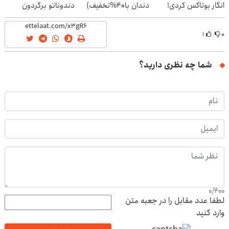
انگار بوتاکس کردی!
دندان با40%تخفیف)
دندوناتو برگردون
(تخفیف ویژه)
(40%off)
۱
۰
شما چه نظری دارید؟
0
/
400
لطفا عدد مقابل را در جعبه متن
وارد کنید