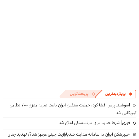
بهره
آنلاین و حضوری
بالاتر = درآمد
دوره نقاهت
بیشتر
پربازدیدترین
پربحث‌ترین
آسوشیتدپرس افشا کرد: حملات سنگین ایران باعث ضربه مغزی ۷۰۰ نظامی
آمریکایی شد
فوری| شرط جدید برای بازنشستگی اعلام شد
خیبرشکن ایران به سامانه هدایت ضدپارازیت چینی مجهز شد؟/ تهدید جدی