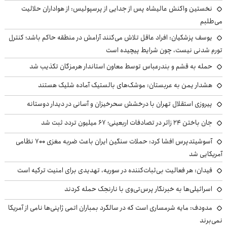
نخستین واکنش عالیشاه پس از جدایی از پرسپولیس: از هواداران حلالیت
می‌طلبم
یوسف پزشکیان: افراد عاقل تلاش می‌کنند آرامش در منطقه حاکم باشد؛ کنترل
تورم شدنی نیست، چون شرایط پیچیده است
حمله به قشم و بندرعباس توسط معاون استاندار هرمزگان تکذیب شد
هشدار یمن به عربستان: موشک‌های بالستیک آماده شلیک هستند
پیروزی استقلال تهران با درخشش سحرخیزان و آسانی در دیدار دوستانه
جان باختن ۲۴ زائر در تصادفات اربعینی؛ ۶۷ میلیون تردد ثبت شد
آسوشیتدپرس افشا کرد: حملات سنگین ایران باعث ضربه مغزی ۷۰۰ نظامی
آمریکایی شد
فیدان: هر فعالیت بی‌ثبات‌کننده در سوریه، تهدیدی برای امنیت ترکیه است
اسرائیلی‌ها به خبرنگار پرس‌تی‌وی با نارنجک حمله کردند
مدودف: مایه شرمساری است که در سالگرد بمباران اتمی ژاپنی‌ها نامی از آمریکا
نمی‌برند