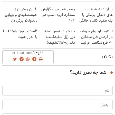
پایان دغدغه هزینه
مسیر همراهی و گزارش
با این روش توی
های دندان پزشکی با
عملکرد گروه اسنپ در
خونه،سفیدی و زیبایی
پک سفید کننده خانگی
۱۴۰۴
دندوناتو برگردون
(40%off)
تا 3میلیارد وام سرمایه
با اعتماد بنفس لبخند
❗❗200 میلیون وام❗❗ فقط
در گردش فروشندگان
بزن (ژل سفیدکننده
با احراز هویت
=> فروشگاهت رو ثبت
دندان40%تخفیف)
کن
۰
۱
شما چه نظری دارید؟