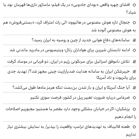
افشای چهره واقعی «بودای جادویی» در یک فیلم؛ ماساژور نازی‌ها قهرمان بود یا
شیاد؟
جنجال تازه هوش مصنوعی در هالیوود؛ الی راث اعتراف کرد: «بستنی‌فروش» هم
به هوش مصنوعی آلوده شد
سامانه‌های دفاع هوایی جدید از چین و روسیه به ایران رسید؟
ادامه تابستان شیرین برای هواداران رئال؛ وینیسیوس در مادرید ماندنی شد
تلاش ناموفق اسرائیل برای سرنگونی رژیم در ایران، دو قربانی در موساد گرفت
خیبرشکن ایران به سامانه هدایت ضدپارازیت چینی مجهز شد؟/ تهدید جدی
برای پاتریوت و تاد آمریکا
آیا جنگ آمریکا و ایران و باز شدن بن‌بست تنگه هرمز ماه‌ها طول می‌کشد؟
ضرغامی درباره ضرورت تغییر ریل در کشور: فرصت سوزی نکنیم
پزشکیان: اگر در خیابان مشکلی وجود دارد مقصر ما هستیم؛ مجبوریم اصلاحات
را انجام دهیم
طعنه قالیباف به تهدیدهای ترامپ: واقعیت را بپذیر/ به نمایش بیشتری نیاز
نداریم