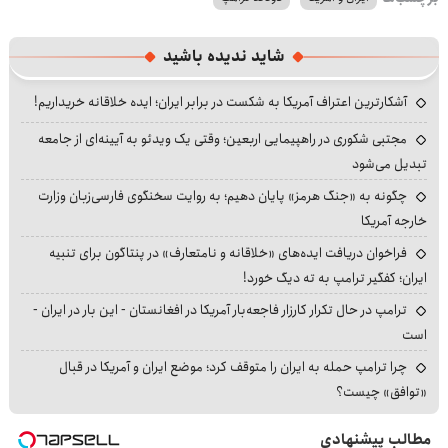
شاید ندیده باشید
آشکارترین اعتراف آمریکا به شکست در برابر ایران؛ ایده خلاقانه خریداریم!
مجتبی شکوری در راهپیمایی اربعین؛ وقتی یک ویدئو به آیینه‌ای از جامعه
تبدیل می‌شود
چگونه به «جنگ هرمز» پایان دهیم؛ به روایت سخنگوی فارسی‌زبان وزارت
خارجه آمریکا
فراخوان دریافت ایده‌های «خلاقانه و نامتعارف» در پنتاگون برای تنبیه
ایران؛ کفگیر ترامپ به ته دیگ خورد!
ترامپ در حال تکرار کارزار فاجعه‌بار آمریکا در افغانستان - این بار در ایران -
است
چرا ترامپ حمله به ایران را متوقف کرد؛ موضع ایران و آمریکا در قبال
«توافق» چیست؟
مطالب پیشنهادی