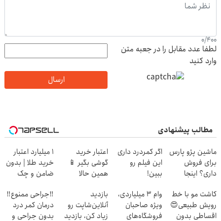
0
/
400
لطفا عدد مقابل را در جعبه متن
وارد کنید
ارسال
مطالب پیشنهادی
ماشین پژو پارس
اگر کمردرد داری
اعتبار خرید
۱ میلیارد اعتبار
برای فروش
این فیلم رو
گوشی بگیر 📱
خرید طلا | بدون
داری؟ اینجا
ببین!
همین حالا
ضامن و چک
سریع بفروشش
◗پرسش‌نامه رو
درخواست اعتبار
کاشت مو با خط
وام ۳ میلیاردی،
بازدید
‼️جراحی ممنوع‼️
پر کن◖
بده 🎯
رویش طبیعی😍
ویژه صاحبان
آنلاین‌شاپت رو
درمان کمر درد
اقساطی بدون
فروشگاه‌های
زیاد کن، بازدید
بدون جراحی و