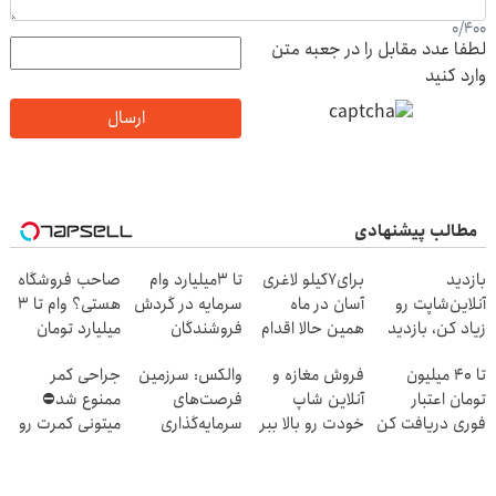
0
/
400
لطفا عدد مقابل را در جعبه متن
وارد کنید
ارسال
مطالب پیشنهادی
بازدید
برای7کیلو لاغری
تا 3میلیارد وام
صاحب فروشگاه
آنلاین‌شاپت رو
آسان در ماه
سرمایه در گردش
هستی؟ وام تا ۳
زیاد کن، بازدید
همین حالا اقدام
فروشندگان
میلیارد تومان
بالاتر = درآمد
کن!سفارش با
بگیر
تا 40 میلیون
فروش مغازه و
والکس: سرزمین
جراحی کمر
بیشتر
قیمت قدیم
تومان اعتبار
آنلاین شاپ
فرصت‌های
ممنوع شد⛔
فوری دریافت کن
خودت رو بالا ببر
سرمایه‌گذاری
میتونی کمرت رو
دیجیتال شما
در منزل درمان
کنی! 👈🏻