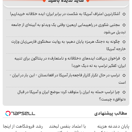
شاید ندیده باشید
آشکارترین اعتراف آمریکا به شکست در برابر ایران؛ ایده خلاقانه خریداریم!
مجتبی شکوری در راهپیمایی اربعین؛ وقتی یک ویدئو به آیینه‌ای از جامعه
تبدیل می‌شود
چگونه به «جنگ هرمز» پایان دهیم؛ به روایت سخنگوی فارسی‌زبان وزارت
خارجه آمریکا
فراخوان دریافت ایده‌های «خلاقانه و نامتعارف» در پنتاگون برای تنبیه
ایران؛ کفگیر ترامپ به ته دیگ خورد!
ترامپ در حال تکرار کارزار فاجعه‌بار آمریکا در افغانستان - این بار در ایران -
است
چرا ترامپ حمله به ایران را متوقف کرد؛ موضع ایران و آمریکا در قبال
«توافق» چیست؟
مطالب پیشنهادی
پایان دغدغه هزینه
با اعتماد بنفس لبخند
رشد فروشگاهت از اینجا