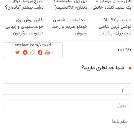
های دندان پزشکی با
بزن (ژل سفیدکننده
شروع می‌شه، برای
پک سفید کننده خانگی
دندان40%تخفیف)
درآمد بیشتر، آماده‌ای؟
بازدید از IM LS7
ابنجا ماشین شاهین
با این روش توی
لوکس ترین شاسی
خودتو سریع و راحت
خونه،سفیدی و زیبایی
بلند برقی ایران در
بفروش
دندوناتو برگردون
باشگاه انقلاب
(40%off)
۰
۰
شما چه نظری دارید؟