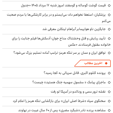
قیمت گوشت گوساله و گوسفند امروز شنبه ۱۷ مرداد ۱۴۰۵ +جدول
پزشکیان: استعفا نخواهم داد؛ می‌ایستم و در برابر کارشکنی‌ها با مردم صحبت
می‌کنم
جایگزین ناو هواپیمابر آبراهام لینکلن معرفی شد
تأیید ربایش و قتل وحشتناک مداح جوان؛ آدمکش‌ها فیلم جنایت را برای
خانواده مقتول فرستادند +عکس
توافق ایران و عمان بر سر تنگه هرمز؛ ترامپ آماده تسلیم بزرگ می‌شود؟
آخرین مطالب
پرونده کلثوم اکبری، قاتل سریالی به کجا رسید؟
ماجرای پیامک « مشمول سهمیه جنگ هستید» چیست؟
نقشه ترور مسی و رونالدو در آمریکا لو رفت
سخنگوی سپاه «شرط اصلی ایران» برای بازگشایی تنگه هرمز را اعلام کرد
مشاهده پرنده نادر «شبگرد مصری» پس از ۶۰ سال غیبت در نهاوند