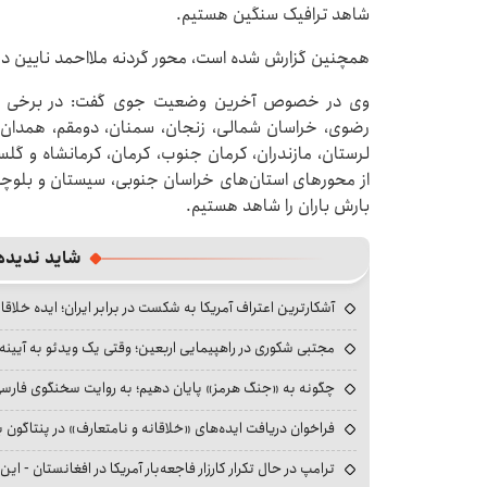
شاهد ترافیک سنگین هستیم.
همچنین گزارش شده است، محور گردنه ملااحمد نایین در
وی در خصوص آخرین وضعیت جوی گفت: در برخی از محو
رضوی، خراسان شمالی، زنجان، سمنان، دومقم، همدان، 
لرستان، مازندران، کرمان جنوب، کرمان، کرمانشاه و گلس
از محورهای استان‌های خراسان جنوبی، سیستان و بلوچ
بارش باران را شاهد هستیم.
شاید ندیده
آشکارترین اعتراف آمریکا به شکست در برابر ایران؛ ایده خلاقا
مجتبی شکوری در راهپیمایی اربعین؛ وقتی یک ویدئو به آیینه‌
چگونه به «جنگ هرمز» پایان دهیم؛ به روایت سخنگوی فارسی‌ز
فراخوان دریافت ایده‌های «خلاقانه و نامتعارف» در پنتاگون بر
ترامپ در حال تکرار کارزار فاجعه‌بار آمریکا در افغانستان - این 