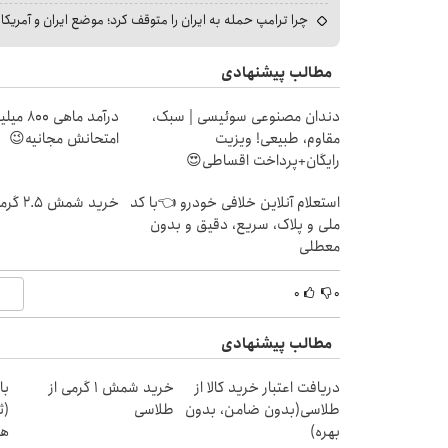
چرا ترامپ حمله به ایران را متوقف کرد؛ موضع ایران و آمریک
مطالب پیشنهادی
دندان مصنوعی سوئیسی | سبک،
درآمد ما
مقاوم، طبیعی! ویزیت
امتحانش مجانیه😉
رایگان+پرداخت اقساطی😍
استعلام آنلاین خلافی خودرو 👈با کد
خرید شمش 2.5 گرمی از طلاسی 😍
ملی و پلاک، سریع، دقیق و بدون
معطلی
۰
۰
مطالب پیشنهادی
دریافت اعتبار خرید کالا از
خرید شمش 1 گرمی از
با
طلاسی(بدون ضامن، بدون
طلاسی
(ث
بهره)
هد