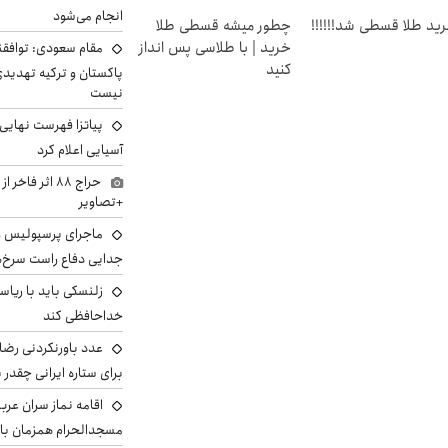
انجام می‌شود
ید طلا قسطی شد!!!!!!
چطور میشه قسطی طلا
خرید | با طلاسی پس انداز
مقام سعودی: توافقن
کنید
پاکستان و ترکیه تهدید
نیست
پیاتزا فهرست نهایی 
آسیایی اعلام کرد
حراج ۸۸ اثر ف
+تصاویر
ماجرای پرسپولیس و د
جدایی دفاع راست سرخ‌
زلنسکی باید با ریا
خداحافظی کند
عدد باورنکردنی رضای
برای ستاره ایرانی چقدر 
اقامه نماز سران عرب
مسجدالحرام همزمان با 