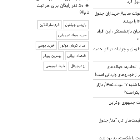
بول کرد
🔥 50 تتر رایگان برای هر ثبت
نام🤩
لات سایپا/ خریداران جدول
بازرسی جرثقیل
فرم ساز آنلاین
یان بازنشستگی: این افراد
خرید مواد شیمیایی
امداد کرمان موتور
خرید یوسی
کا زمان و جزئیات توافق جدید
اقتصاد ایرانی
بهترین بروکر
ارز دیجیتال
بلیط اتوبوس
تحادیه: حواله‌های
 از خودروهای وارداتی است!
پیش‌بینی بورس فردا شنبه ۱۷ مرداد ۱۴۰۵/ بازار
یگر است؟
ست جمهوری اوکراین
 قیمت‌های تازه آمد/ جدول
ت را شکست: بد برداشت