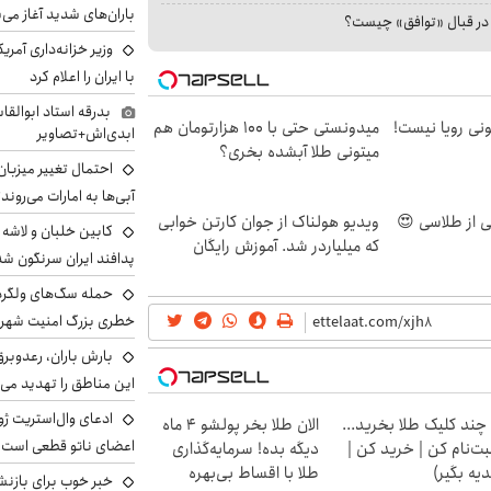
باران‌های شدید آغاز می
ا در قبال «توافق» چیست؟
وزیر خزانه‌داری آمری
با ایران را اعلام کرد
بدرقه استاد ابوالقا
هی 800 میلیونی رویا نیست!
میدونستی حتی با ۱۰۰ هزارتومان هم
ابدی‌اش+تصاویر
میتونی طلا آبشده بخری؟
احتمال تغییر میزبان
آبی‌ها به امارات می‌روند
ویدیو هولناک از جوان کارتن خوابی
که میلیاردر شد. آموزش رایگان
پدافند ایران سرنگون شد
خطری بزرگ امنیت شهرون
بارش باران، رعدوبر
این مناطق را تهدید می‌
ادعای وال‌استریت ژو
 چند کلیک طلا بخرید...
الان طلا بخر پولشو 4 ماه
اعضای ناتو قطعی است
بت‌نام کن | خرید کن |
دیگه بده! سرمایه‌گذاری
یه بگیر)
طلا با اقساط بی‌بهره
خبر خوب برای بازنش