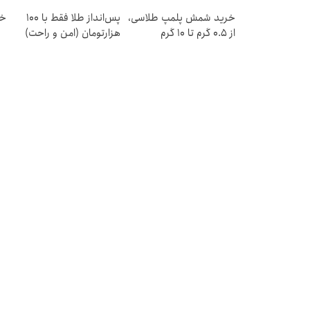
خرید شمش پلمپ طلاسی،
پس‌انداز طلا فقط با ۱۰۰
خر
از ۰.۵ گرم تا ۱۰ گرم
هزارتومان (امن و راحت)