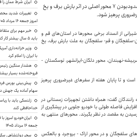
ایران شرط عمان را ق
رییس مرکز کنترل ترافیک پلیس راهور فراجا از مسدودبودن ۷ محور اصلی در اثر بارش برف و یخ
تغییرات شدید محصو
یرضروری پرهیز شود.
امروز جمعه ۱۶ مرداد ۱۴۰۵ را ببینند
خبر مهم برای متقاض
شیرانی از انسداد برخی محورها در استان‌های قم و
باید ۵ سال بیشتر کار کنند
ن-سلفچگان و قم- سلفچگان به علت بارش برف، یخ
وزیر خزانه‌داری آمری
با ایران را اعلام کرد
بیشه-نهبندان، محور دلگان-ایرانشهر، توسکستان -
هشدار سنگین رئیس ا
فروخته‌شده بسیار بیشتر
است و تا پایان هفته از سفرهای غیرضروری پرهیز
سهام آماده یک جهش د
ه رانندگان گفت: همراه داشتن تجهیزات زمستانی در
زلنسکی باید با ریا
زایش فاصله طولی با خودرو جلویی در پیشگیری از
خداحافظی کند
رسیدن به مقصد در نظر بگیرند. محورهای منتهی به
ایران‌خودرو امروز با
جمعه ۱۶ مرداد ۱۴۰۵
ای سلفچگان و در محور اراک - بروجرد و بالعکس
سحر دولتشاهی سکو