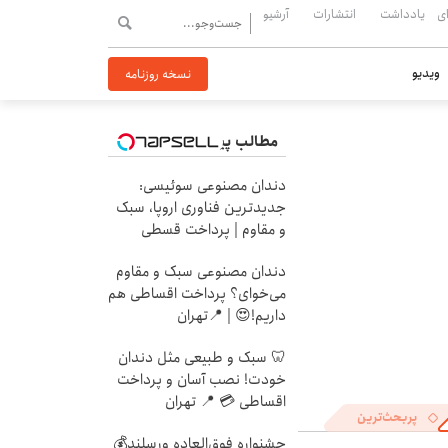
ی
یادداشت
انتشارات
آرشیو
ویدیو
نسخه روزنامه
مطالب پیشنهادی
دندان مصنوعی سوئیسی:
جدیدترین فناوری اروپا، سبک
و مقاوم | پرداخت قسطی
دندان مصنوعی سبک و مقاوم
می‌خوای؟ پرداخت اقساطی هم
داریم!😍 | 📍تهران
🦷 سبک و طبیعی مثل دندان
خودت! نصب آسان و پرداخت
اقساطی 💳 📍 تهران
پربحث‌ترین
جشنواره فوق‌العاده ورسلند💰