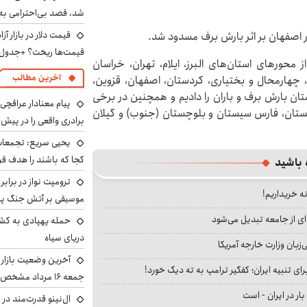
شد، قصد بی‌احترامی به 
 اصفهان بر اثر بارش برف مسدود شد.
قیمت‌ها ریخت؟ +جدول
رهای استان‌های البرز، ایلام، تهران، خراسان
آخرین مطالب
چهارمحال و بختیاری، کردستان، اصفهان، قزوین،
تان بارش برف و باران را دادیم و همچنین در برخی
پیام معنادار عراقچی:
ستان، فارس سیستان و بلوچستان (جنوب) و گیلان
برادری واقعی را در پیش 
یحیی سریع: تجمعات 
کجا که باشند را هدف قر
 باشید
ترومپت نواز در برابر
نه خریداریم!
موسیقی بر آتش جنگ پیر
ای از جامعه تبدیل می‌شود
حمله پهپادی به کشت
دریای سیاه
بان وزارت خارجه آمریکا
آخرین وضعیت بازار ار
ای تنبیه ایران؛ کفگیر ترامپ به ته دیگ خورد!
جمعه ۱۶ مرداد مشخص شد
بار در ایران - است
ال‌نینو قدرت‌مند در 