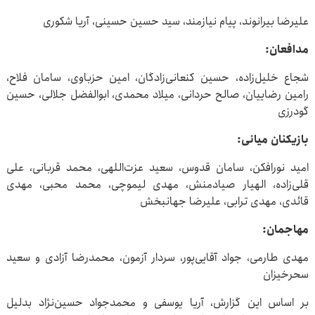
علیرضا بیرانوند، پیام نیازمند، سید حسین حسینی، آریا شکوری
مدافعان:
شجاع خلیل‌زاده، حسین کنعانی‌زادگان، امین حزباوی، سامان فلاح،
رامین رضاییان، صالح حردانی، میلاد محمدی، ابوالفضل جلالی، حسین
گودرزی
بازیکنان میانی:
امید نورافکن، سامان قدوس، سعید عزت‌اللهی، محمد قربانی، علی
قلی‌زاده، الهیار صیادمنش، مهدی لیموچی، محمد محبی، مهدی
قائدی، مهدی ترابی، علیرضا جهانبخش
مهاجمان:
مهدی طارمی، جواد آقایی‌پور، سردار آزمون، محمدرضا آزادی و سعید
سحرخیزان
بر اساس این گزارش، آریا یوسفی و محمدجواد حسین‌نژاد بدلیل