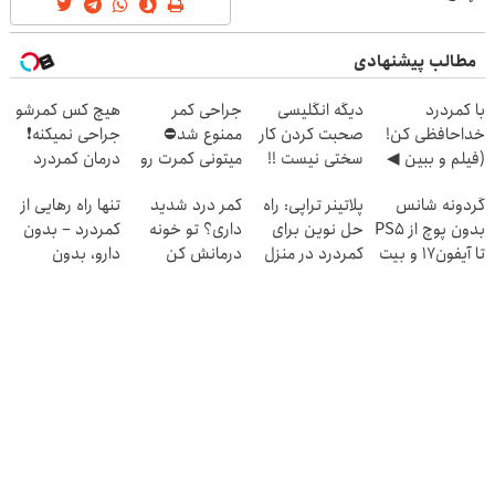
مطالب پیشنهادی
با کمردرد
دیگه انگلیسی
جراحی کمر
هیچ کس کمرشو
خداحافظی کن!
صحبت کردن کار
ممنوع شد⛔
جراحی نمیکنه❗
(فیلم و ببین ◀
سختی نیست !!
میتونی کمرت رو
درمان کمردرد
پرسش‌نامه رو
در منزل درمان
بدون قرص
گردونه شانس
پلاتینر تراپی: راه
کمر درد شدید
تنها راه رهایی از
پرکن)
کنی! 👈🏻
(پرسشنامه)
بدون پوچ از PS5
حل نوین برای
داری؟ تو خونه
کمردرد – بدون
پرسش‌نامه
تا آیفون17 و بیت
کمردرد در منزل
درمانش کن
دارو، بدون
کوین 🔥
شما
(◂پرسش‌نامه رو
جراحی! «فرم پر
پرکن)
کن»