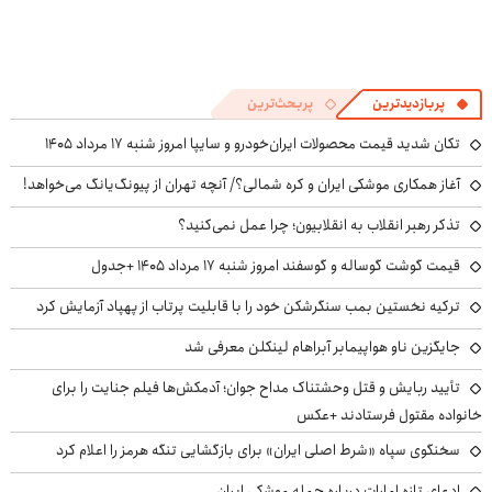
پربازدیدترین
پربحث‌ترین
تکان شدید قیمت محصولات ایران‌خودرو و سایپا امروز شنبه ۱۷ مرداد ۱۴۰۵
آغاز همکاری موشکی ایران و کره شمالی؟/ آنچه تهران از پیونگ‌یانگ می‌خواهد!
تذکر رهبر انقلاب به انقلابیون؛ چرا عمل نمی‌کنید؟
قیمت گوشت گوساله و گوسفند امروز شنبه ۱۷ مرداد ۱۴۰۵ +جدول
ترکیه نخستین بمب سنگرشکن خود را با قابلیت پرتاب از پهپاد آزمایش کرد
جایگزین ناو هواپیمابر آبراهام لینکلن معرفی شد
تأیید ربایش و قتل وحشتناک مداح جوان؛ آدمکش‌ها فیلم جنایت را برای
خانواده مقتول فرستادند +عکس
سخنگوی سپاه «شرط اصلی ایران» برای بازگشایی تنگه هرمز را اعلام کرد
ادعای تازه امارات درباره حمله موشکی ایران