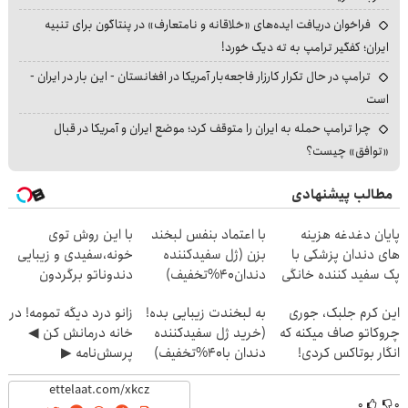
فراخوان دریافت ایده‌های «خلاقانه و نامتعارف» در پنتاگون برای تنبیه
ایران؛ کفگیر ترامپ به ته دیگ خورد!
ترامپ در حال تکرار کارزار فاجعه‌بار آمریکا در افغانستان - این بار در ایران -
است
چرا ترامپ حمله به ایران را متوقف کرد؛ موضع ایران و آمریکا در قبال
«توافق» چیست؟
مطالب پیشنهادی
پایان دغدغه هزینه
با اعتماد بنفس لبخند
با این روش توی
های دندان پزشکی با
بزن (ژل سفیدکننده
خونه،سفیدی و زیبایی
پک سفید کننده خانگی
دندان40%تخفیف)
دندوناتو برگردون
(40%off)
این کرم جلبک، جوری
به لبخندت زیبایی بده!
زانو درد دیگه تمومه! در
چروکاتو صاف میکنه که
(خرید ژل سفیدکننده
خانه درمانش کن ◀
انگار بوتاکس کردی!
دندان با40%تخفیف)
پرسش‌نامه ▶
(تخفیف ویژه)
۰
۰