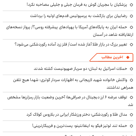
پزشکیان با مجریان گوش به فرمان جبلی و جلیلی مصاحبه نکرد!
رضاییان برای بازگشت به پرسپولیس قدم‌های اولیه را برداشت
حمله ایران به پایگاه‌های آمریکا با پهپادهای پیشرفته روسی؟/ پرواز نسخه‌های
ارتقایافته شاهد در آسمان
تغییر بزرگ در بازار طلا آغاز شده است/ فلز زرد آماده رکوردشکنی می‌شود؟
آخرین مطالب
حملات اسرائیل به لبنان؛ دو سرباز صهیونیست کشته شدند
واکنش خانواده شهید لاریجانی به اظهارات سردار کوثری: شهدا هیچ تلفن
همراهی نداشتند
توقف عرضه ۶ ارز دیجیتال در صرافی‌ها؛ آخرین وضعیت بازار رمزارزها مشخص
شد
مدال طلا و رکوردشکنی؛ دختر ورزشکار ایرانی در بلاروس کولاک کرد
حمله تند لوئیز فیگو به اینفانتینو: پست‌ترین و فریبکارترینی!