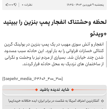
پنجشنبه ۹ فروردین ۱۴۰۳ - ۱۶:۳۵
نظرات: ۰
۰
-
۰
لحظه وحشتناک انفجار پمپ بنزین را ببینید
+ویدئو
انفجار و آتش سوزی مهیب در یک پمپ بنزین در بولینگ گرین
کنتاکی خسارات فراوانی را به بار آورد. این حادثه سبب مسدود
شدن چند خیابان شد. بسیاری از مردم نیز با وحشت و نگرانی
از ساختمان های نزدیک به محل حادثه فرار کردند.
{$sepehr_media_164606_400_300}
شاید ندیده باشید
آشکارترین اعتراف آمریکا به شکست در برابر ایران؛ ایده خلاقانه خریداریم!