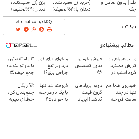
طلا | بدون ضامن و
(خرید ژل سفیدکننده
بزن (ژل سفیدکننده
چک
دندان با40%تخفیف)
دندان40%تخفیف)
۰
۰
مطالب پیشنهادی
مسیر همراهی و
فروش خودرو
میخوای برای کمر
3 ماه تابستون ،
گزارش عملکرد
بدون کمیسیون
درد زیر تیغ
با ماز تو یک ماه
گروه اسنپ در
😍
جراحی بری؟!
جمع میشه😍
۱۴۰۴
◗پرسش‌نامه رو
خودروی شما هم
دوره ایرپاد‌های
فروخته شد تنها
🚀 رایگان
پر کن◖
تنها در چند
گرون قیمت
با یک بار مراجعه
جمع‌بندی کن،
ساعت فروخته
گذشته! ایرپاد
به خوردو45
حرفه‌ای نتیجه
خواهد شد
بلوتوثی فقط
بگیر و رتبه برتر
1,399,000 تومان
شو!