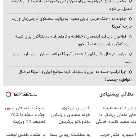
مجتبی شکوری در راهپیمایی اربعین؛ وقتی یک ویدئو به آیینه‌ای از جامعه
تبدیل می‌شود
چگونه به «جنگ هرمز» پایان دهیم؛ به روایت سخنگوی فارسی‌زبان وزارت
خارجه آمریکا
فراخوان دریافت ایده‌های «خلاقانه و نامتعارف» در پنتاگون برای تنبیه
ایران؛ کفگیر ترامپ به ته دیگ خورد!
ترامپ در حال تکرار کارزار فاجعه‌بار آمریکا در افغانستان - این بار در ایران -
است
چرا ترامپ حمله به ایران را متوقف کرد؛ موضع ایران و آمریکا در قبال
«توافق» چیست؟
مطالب پیشنهادی
پایان دغدغه هزینه
با این روش توی
ایمپلنت اقساطی بدون
های دندان پزشکی با
خونه،سفیدی و زیبایی
چک و سفته با ٪۲۵
پک سفید کننده خانگی
دندوناتو برگردون
تخفیف 👈 ویزیت
(40%off)
رایگان توسط متخصص
۱ میلیارد اعتبار خرید
به لبخندت زیبایی بده!
با اعتماد بنفس لبخند