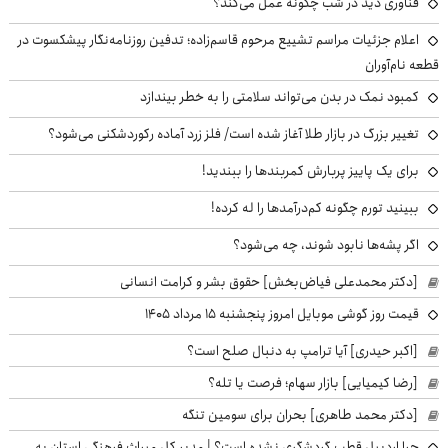
فناوری دید در شب چگونه عمل می‌کند؟
اعلام جزئیات مراسم تشییع مرحوم قاسم‌زاده؛ تدفین روزنامه‌نگار پیشکسوت در
قطعه نام‌آوران
کمبود نمک در بدن می‌تواند سلامتی را به خطر بیندازد
تغییر بزرگ در بازار طلا آغاز شده است/ فلز زرد آماده رکوردشکنی می‌شود؟
برای یک پاییز پربارش کمربندها را ببندید!
ببینید تورم چگونه کم‌درآمدها را له کرده!
اگر پشه‌ها نابود شوند، چه می‌شود؟
[دکتر محمدعلی فیاض‌بخش] حقوق بشر و کرامت انسانی
قیمت روز گوشی موبایل امروز پنجشنبه ۱۵ مرداد ۱۴۰۵
[اکبر حیدری] آیا ترامپ به دنبال صلح است؟
[رضا کیمیایی] بازار سهام؛ فرصت یا تله؟
[دکتر محمد طاهری] بحران برای سومین تنگه
چرا اردبیل قطب گردشگری نشده است؟ | مدیر کل میراث فرهنگی استان به